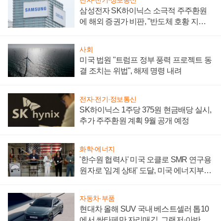
삼성전자 SK하이닉스 소극적 주주환원
에 해외 증권가 비판, "반도체 호황 지속
성 의문"
사회
미국 법원 "트럼프 정부 풍력 프로젝트 동
결 조치는 위법", 해제 명령 내려
전자·전기·정보통신
SK하이닉스 1주당 375원 현금배당 실시,
추가 주주환원 계획 9월 공개 예정
화학·에너지
'한수원 협력사' 미국 오클로 SMR 연구용
원자로 '임계 상태' 도달, 미국 에너지부
"중요한 이정표"
자동차·부품
현대차 올해 SUV 국내 베스트셀러 톱10
에서 싼타페만 자리매김, 그랜저·아반떼