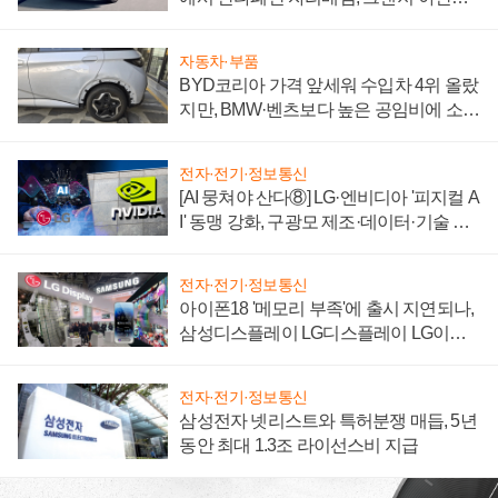
'세단 쌍끌이'로 내수 방어
자동차·부품
BYD코리아 가격 앞세워 수입차 4위 올랐
지만, BMW·벤츠보다 높은 공임비에 소비
자 불만 폭발
전자·전기·정보통신
[AI 뭉쳐야 산다⑧] LG·엔비디아 '피지컬 A
I' 동맹 강화, 구광모 제조·데이터·기술 결
집해 종합 로보틱스 기업으로
전자·전기·정보통신
아이폰18 '메모리 부족'에 출시 지연되나,
삼성디스플레이 LG디스플레이 LG이노
텍 '탈애플' 수익 다각화 속도
전자·전기·정보통신
삼성전자 넷리스트와 특허분쟁 매듭, 5년
동안 최대 1.3조 라이선스비 지급