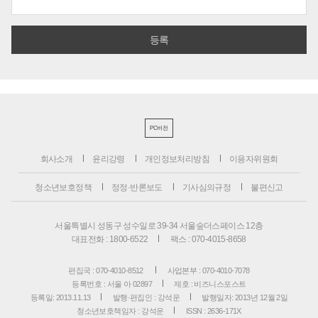
PC버전
회사소개
윤리강령
개인정보처리방침
이용자위원회
청소년보호정책
정정·반론보도
기사심의규정
불편신고
서울특별시 성동구 성수일로 39-34 서울숲더스페이스 12층
대표전화 : 1800-6522
팩스 : 070-4015-8658
편집국 : 070-4010-8512
사업본부 : 070-4010-7078
등록번호 : 서울 아 02897
제호 : 비즈니스포스트
등록일: 2013.11.13
발행·편집인 : 강석운
발행일자: 2013년 12월 2일
청소년보호책임자 : 강석운
ISSN : 2636-171X