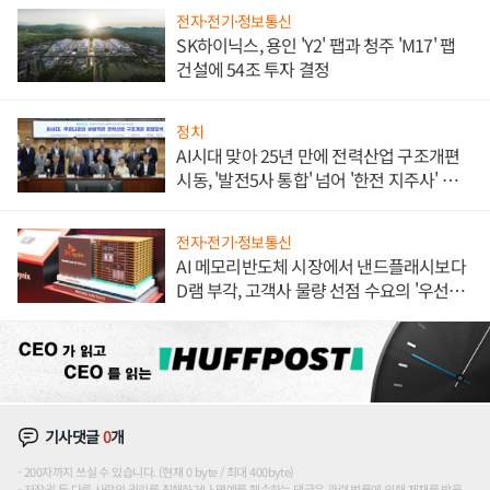
전자·전기·정보통신
SK하이닉스, 용인 'Y2' 팹과 청주 'M17' 팹
건설에 54조 투자 결정
정치
AI시대 맞아 25년 만에 전력산업 구조개편
시동, '발전5사 통합' 넘어 '한전 지주사' 재편
론도
전자·전기·정보통신
AI 메모리반도체 시장에서 낸드플래시보다
D램 부각, 고객사 물량 선점 수요의 '우선순
위'
기사댓글
0
개
200자까지 쓰실 수 있습니다. (현재 0 byte / 최대 400byte)
저작권 등 다른 사람의 권리를 침해하거나 명예를 훼손하는 댓글은 관련 법률에 의해 제재를 받을