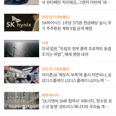
서 싼타페만 자리매김, 그랜저·아반떼 '세단
쌍끌이'로 내수 방어
전자·전기·정보통신
SK하이닉스 1주당 375원 현금배당 실시, 추
가 주주환원 계획 9월 공개 예정
사회
미국 법원 "트럼프 정부 풍력 프로젝트 동결
조치는 위법", 해제 명령 내려
전자·전기·정보통신
아이폰18 '메모리 부족'에 출시 지연되나, 삼
성디스플레이 LG디스플레이 LG이노텍 '탈
애플' 수익 다각화 속도
화학·에너지
'DL이앤씨 SMR 협력사' X에너지, '한수원 포
스코 동맹' 센트러스에너지와 우라늄 계약
체결