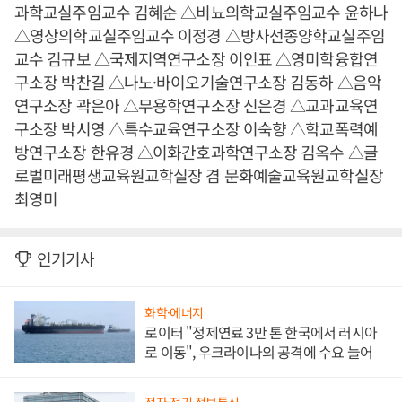
과학교실주임교수 김혜순 △비뇨의학교실주임교수 윤하나
△영상의학교실주임교수 이정경 △방사선종양학교실주임
교수 김규보 △국제지역연구소장 이인표 △영미학융합연
구소장 박찬길 △나노·바이오기술연구소장 김동하 △음악
연구소장 곽은아 △무용학연구소장 신은경 △교과교육연
구소장 박시영 △특수교육연구소장 이숙향 △학교폭력예
방연구소장 한유경 △이화간호과학연구소장 김옥수 △글
로벌미래평생교육원교학실장 겸 문화예술교육원교학실장
최영미
인기기사
화학·에너지
로이터 "정제연료 3만 톤 한국에서 러시아
로 이동", 우크라이나의 공격에 수요 늘어