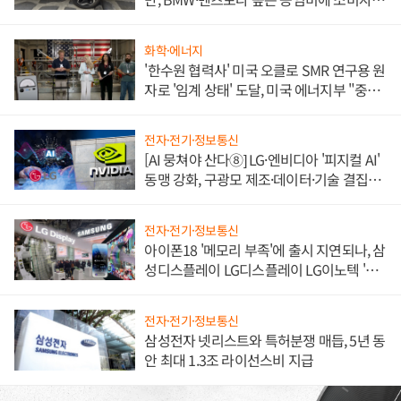
불만 폭발
화학·에너지
'한수원 협력사' 미국 오클로 SMR 연구용 원
자로 '임계 상태' 도달, 미국 에너지부 "중요
한 이정표"
전자·전기·정보통신
[AI 뭉쳐야 산다⑧] LG·엔비디아 '피지컬 AI'
동맹 강화, 구광모 제조·데이터·기술 결집
해 종합 로보틱스 기업으로
전자·전기·정보통신
아이폰18 '메모리 부족'에 출시 지연되나, 삼
성디스플레이 LG디스플레이 LG이노텍 '탈
애플' 수익 다각화 속도
전자·전기·정보통신
삼성전자 넷리스트와 특허분쟁 매듭, 5년 동
안 최대 1.3조 라이선스비 지급