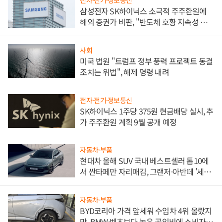
전자·전기·정보통신
삼성전자 SK하이닉스 소극적 주주환원에
해외 증권가 비판, "반도체 호황 지속성 의
문"
사회
미국 법원 "트럼프 정부 풍력 프로젝트 동결
조치는 위법", 해제 명령 내려
전자·전기·정보통신
SK하이닉스 1주당 375원 현금배당 실시, 추
가 주주환원 계획 9월 공개 예정
자동차·부품
현대차 올해 SUV 국내 베스트셀러 톱10에
서 싼타페만 자리매김, 그랜저·아반떼 '세단
쌍끌이'로 내수 방어
자동차·부품
BYD코리아 가격 앞세워 수입차 4위 올랐지
만, BMW·벤츠보다 높은 공임비에 소비자