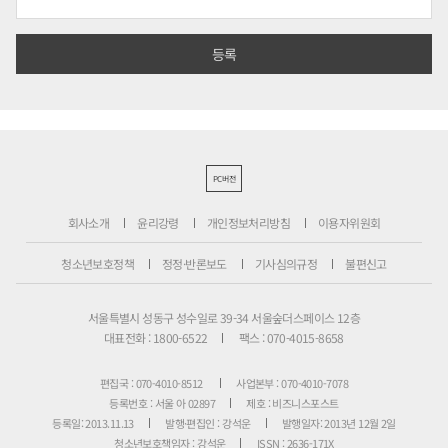
PC버전
회사소개
윤리강령
개인정보처리방침
이용자위원회
청소년보호정책
정정·반론보도
기사심의규정
불편신고
서울특별시 성동구 성수일로 39-34 서울숲더스페이스 12층
대표전화 : 1800-6522
팩스 : 070-4015-8658
편집국 : 070-4010-8512
사업본부 : 070-4010-7078
등록번호 : 서울 아 02897
제호 : 비즈니스포스트
등록일: 2013.11.13
발행·편집인 : 강석운
발행일자: 2013년 12월 2일
청소년보호책임자 : 강석운
ISSN : 2636-171X