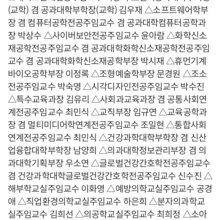
(교학) 겸 공과대학부학장(교학) 김우재 △소프트웨어학부
장 겸 컴퓨터공학전공주임교수 겸 공과대학컴퓨터공학과
장 박상수 △사이버보안전공주임교수 윤아람 △화학신소
재공학전공주임교수 겸 공과대학화학신소재공학전공주임
교수 겸 공과대학화학신소재공학부장 박시재 △휴먼기계
바이오공학부장 이정록 △조형예술학부장 문경원 △조소
전공주임교수 박숙영 △시각디자인전공주임교수 박수진
△특수교육과장 김유리 △사회과교육과장 겸 공통사회연
계전공주임교수 최민식 △교직부장 임규연 △교육공학과
장 겸 멀티미디어학연계전공주임교수 조일현 △통합사회
연계전공주임교수 최민식 △건강과학대학부학장 겸 신산
업융합대학부학장 남양희 △의과대학정보관리부장 겸 의
과대학기획부장 우소연 △글로벌건강간호학전공주임교수
겸 건강과학대학글로벌건강간호학전공주임교수 신수진 △
해부학교실주임교수 이화영 △예방의학교실주임교수 공경
애 △직업환경의학교실주임교수 하은희 △분자의과학교
실주임교수 김희선 △의공학교실주임교수 최희정 △소아