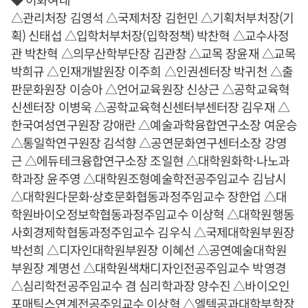
△관리처장 김영석 △국제처장 김헌민 △기획처부처장(기
획) 신태섭 △입학처부처장(입학정책) 박찬혁 △교수사정
관 박찬혁 △의무산학부단장 김관창 △교목 장윤재 △교목
박희규 △인재개발원장 이주희 △인권센터장 박귀천 △출
판문화원장 이승아 △언어교육원장 신상근 △공학교육혁
신센터장 이병욱 △공학교육혁신센터부센터장 김우재 △
한국여성연구원장 강애란 △예술과학융합연구소장 여운승
△통일학연구원장 김석향 △공연문화연구센터소장 강영
근 △에듀테크융합연구소장 조일현 △대학원화학·나노과
학과장 윤주영 △대학원조형예술학전공주임교수 김남시
△대학원다문화·상호문화협동과정주임교수 장한업 △대
학원바이오정보학협동과정주임교수 이상혁 △대학원행동
사회경제학협동과정주임교수 김우식 △국제대학원부원장
박선희 △디자인대학원부원장 이혜선 △공연예술대학원
부원장 계명선 △대학원색채디자인전공주임교수 박영경
△심리학전공주임교수 겸 심리학과장 양수진 △바이오인
포매틱스연계전공주임교수 이상혁 △엘텍공과대학부학장