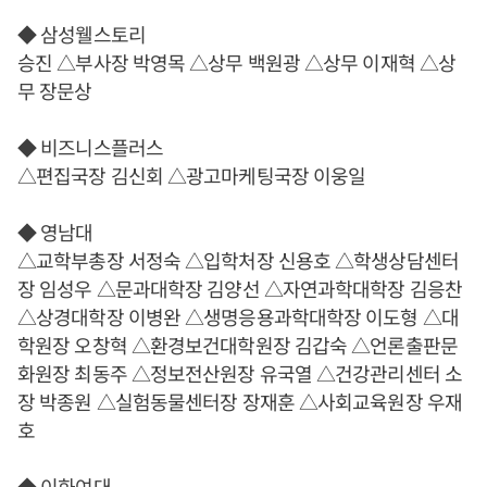
◆ 삼성웰스토리
승진 △부사장 박영목 △상무 백원광 △상무 이재혁 △상
무 장문상
◆ 비즈니스플러스
△편집국장 김신회 △광고마케팅국장 이웅일
◆ 영남대
△교학부총장 서정숙 △입학처장 신용호 △학생상담센터
장 임성우 △문과대학장 김양선 △자연과학대학장 김응찬
△상경대학장 이병완 △생명응용과학대학장 이도형 △대
학원장 오창혁 △환경보건대학원장 김갑숙 △언론출판문
화원장 최동주 △정보전산원장 유국열 △건강관리센터 소
장 박종원 △실험동물센터장 장재훈 △사회교육원장 우재
호
◆ 이화여대