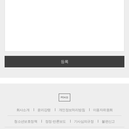
PC버전
회사소개
윤리강령
개인정보처리방침
이용자위원회
청소년보호정책
정정·반론보도
기사심의규정
불편신고