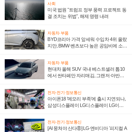
사회
미국 법원 "트럼프 정부 풍력 프로젝트 동
결 조치는 위법", 해제 명령 내려
자동차·부품
BYD코리아 가격 앞세워 수입차 4위 올랐
지만, BMW·벤츠보다 높은 공임비에 소비
자 불만 폭발
자동차·부품
현대차 올해 SUV 국내 베스트셀러 톱10
에서 싼타페만 자리매김, 그랜저·아반떼
'세단 쌍끌이'로 내수 방어
전자·전기·정보통신
아이폰18 '메모리 부족'에 출시 지연되나,
삼성디스플레이 LG디스플레이 LG이노
텍 '탈애플' 수익 다각화 속도
전자·전기·정보통신
[AI 뭉쳐야 산다⑧] LG·엔비디아 '피지컬 A