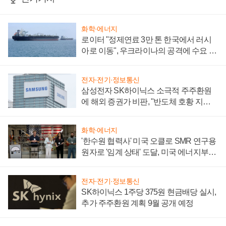
화학·에너지
로이터 "정제연료 3만 톤 한국에서 러시
아로 이동", 우크라이나의 공격에 수요 늘
어
전자·전기·정보통신
삼성전자 SK하이닉스 소극적 주주환원
에 해외 증권가 비판, "반도체 호황 지속
성 의문"
화학·에너지
'한수원 협력사' 미국 오클로 SMR 연구용
원자로 '임계 상태' 도달, 미국 에너지부
"중요한 이정표"
전자·전기·정보통신
SK하이닉스 1주당 375원 현금배당 실시,
추가 주주환원 계획 9월 공개 예정