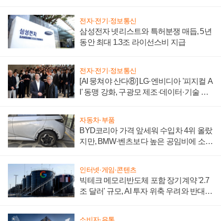
에 주도권 갈린다
전자·전기·정보통신
삼성전자 넷리스트와 특허분쟁 매듭, 5년
동안 최대 1.3조 라이선스비 지급
전자·전기·정보통신
[AI 뭉쳐야 산다⑧] LG·엔비디아 '피지컬 A
I' 동맹 강화, 구광모 제조·데이터·기술 결
집해 종합 로보틱스 기업으로
자동차·부품
BYD코리아 가격 앞세워 수입차 4위 올랐
지만, BMW·벤츠보다 높은 공임비에 소비
자 불만 폭발
인터넷·게임·콘텐츠
빅테크 메모리반도체 포함 장기계약 '2.7
조 달러' 규모, AI 투자 위축 우려와 반대
신호
소비자·유통