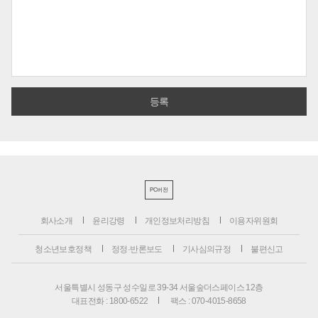
PC버전
회사소개
윤리강령
개인정보처리방침
이용자위원회
청소년보호정책
정정·반론보도
기사심의규정
불편신고
서울특별시 성동구 성수일로 39-34 서울숲더스페이스 12층
대표전화 : 1800-6522
팩스 : 070-4015-8658