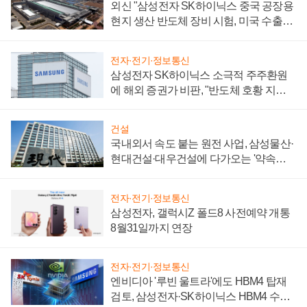
외신 "삼성전자 SK하이닉스 중국 공장용
현지 생산 반도체 장비 시험, 미국 수출통
제 대비"
전자·전기·정보통신
삼성전자 SK하이닉스 소극적 주주환원
에 해외 증권가 비판, "반도체 호황 지속
성 의문"
건설
국내외서 속도 붙는 원전 사업, 삼성물산·
현대건설·대우건설에 다가오는 '약속의
시간'
전자·전기·정보통신
삼성전자, 갤럭시Z 폴드8 사전예약 개통
8월31일까지 연장
전자·전기·정보통신
엔비디아 '루빈 울트라'에도 HBM4 탑재
검토, 삼성전자·SK하이닉스 HBM4 수율