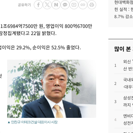
현대백화점그
공유하기
힌 실적 :
8.7% 감소
조6984억7500만 원, 영업이익 800억6700만
로 잠정집계됐다고 22일 밝혔다.
이익은 29.2%, 순이익은 52.5% 줄었다.
많이 본
외신 
1
산 반
것
국내외
2
·대우
삼성전
3
까지
엔비디
4
▲ 안찬규 이테크건설 대표이사 사장.
성전자
잠