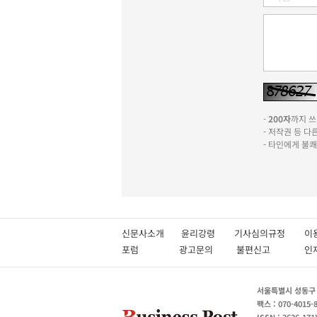
-
200자
까지 쓰실
- 저작권 등 
- 타인에게 불
신문사소개
윤리강령
기사심의규정
이
포럼
광고문의
불편신고
서울특별시 성동구 성
팩스 : 070-4015-
ISSN : 2636-171