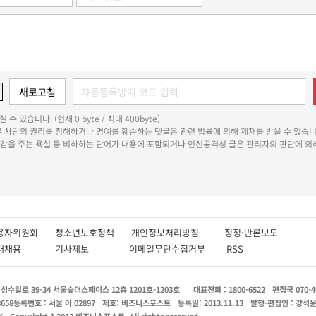
 수 있습니다. (현재 0 byte / 최대 400byte)
다른 사람의 권리를 침해하거나 명예를 훼손하는 댓글은 관련 법률에 의해 제재를 받을 수 있습니
쾌감을 주는 욕설 등 비하하는 단어가 내용에 포함되거나 인신공격성 글은 관리자의 판단에 의해
용자위원회
청소년보호정책
개인정보처리방침
정정·반론보도
인재채용
기사제보
이메일무단수집거부
RSS
수일로 39-34 서울숲더스페이스 12층 1201호-1203호
대표전화 : 1800-6522
편집국 070-4
8658
등록번호 : 서울 아 02897
제호: 비즈니스포스트
등록일: 2013.11.13
발행·편집인 : 강석
X
Copyright ? 2013 비즈니스포스트. All rights reserved.