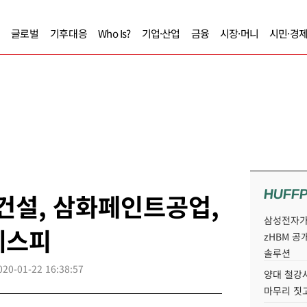
글로벌
기후대응
Who Is?
기업·산업
금융
시장·머니
시민·경
HUFF
건설, 삼화페인트공업,
삼성전자가 
에스피
zHBM 공
솔루션
020-01-22 16:38:57
양대 철강사
마무리 짓