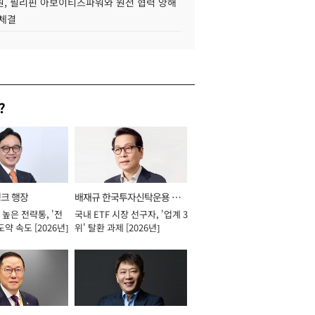
, 필리핀 아보이티즈파워와 원전 협력 양해
 체결
?
뱅크 행장
배재규 한국투자신탁운용 대
높은 전략통, '전
국내 ETF 시장 선구자, '업계 3
표이사 사장
도약 속도 [2026년]
위' 탈환 과제 [2026년]