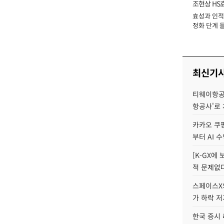
조현상 HS
효성과 인적 
장
정화 단계 들
최신기
티웨이항공
항공사'로
카카오 쿠팡
부터 AI 
[K-GX에
적 문제없다
스페이스X의
가 하락 
한국 증시 