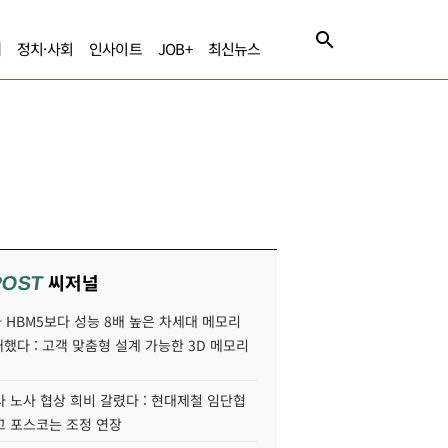
제
정치·사회
인사이트
JOB+
최신뉴스
씨저널
POST
HBM5보다 성능 8배 높은 차세대 메모리
개했다 : 고객 맞춤형 설계 가능한 3D 메모리
 노사 협상 희비 갈렸다 : 현대제철 임단협
고 포스코는 조정 연장