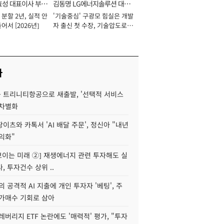
효성 대표이사 부회
김동명 LG에너지솔루션 대표
분할 2년, 실적 안
'기술중심' 구광모 힘실은 개발
이사 사장
어서 [2026년]
자 출신 첫 수장, 기술압도로
경쟁력 확보 사활 [2026년]
사
 트리니티항공으로 새출발, '선택적 서비스
 차별화
이츠와 카톡서 'AI 배달 주문', 정신아 "내년
수익화"
 보이는 미래 ②] 재생에너지 관련 투자해도 실
, 투자건수 상위 ..
 공격적 AI 지출에 개인 투자자 '베팅', 주
저가매수 기회로 삼아
레버리지 ETF 논란에도 '매력적' 평가, "투자