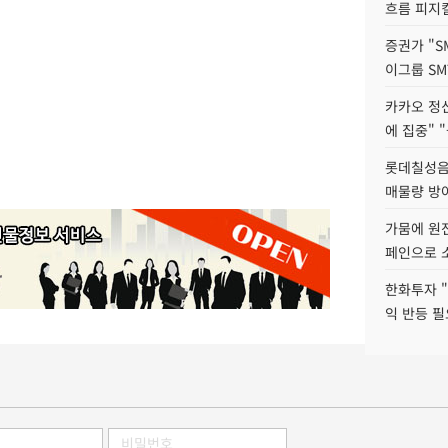
흐름 피지컬
증권가 "S
이그룹 SM
카카오 정신
에 집중" "
롯데칠성음료
매물량 방
가뭄에 원전
페인으로 소
한화투자 
익 반등 필