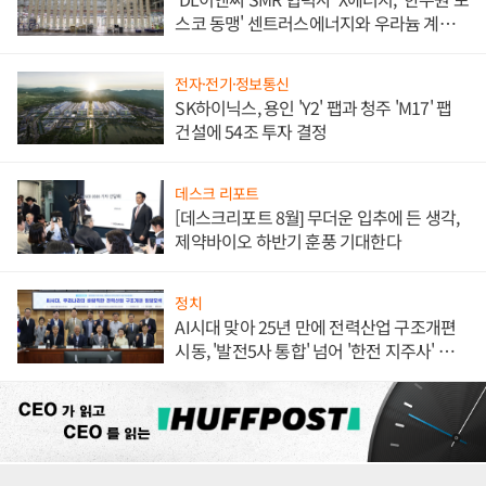
스코 동맹' 센트러스에너지와 우라늄 계약
체결
전자·전기·정보통신
SK하이닉스, 용인 'Y2' 팹과 청주 'M17' 팹
건설에 54조 투자 결정
데스크 리포트
[데스크리포트 8월] 무더운 입추에 든 생각,
제약바이오 하반기 훈풍 기대한다
정치
AI시대 맞아 25년 만에 전력산업 구조개편
시동, '발전5사 통합' 넘어 '한전 지주사' 재편
론도