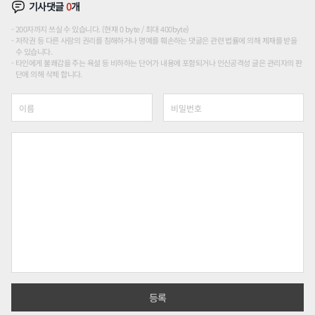
기사댓글
0
개
200자까지 쓰실 수 있습니다. (현재 0 byte / 최대 400byte)
저작권 등 다른 사람의 권리를 침해하거나 명예를 훼손하는 댓글은 관련 법률에 의해 제재를 받을
수 있습니다.
타인에게 불쾌감을 주는 욕설 등 비하하는 단어가 내용에 포함되거나 인신공격성 글은 관리자의 판
단에 의해 삭제 합니다.