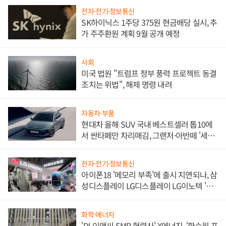
전자·전기·정보통신
SK하이닉스 1주당 375원 현금배당 실시, 추
가 주주환원 계획 9월 공개 예정
사회
미국 법원 "트럼프 정부 풍력 프로젝트 동결
조치는 위법", 해제 명령 내려
자동차·부품
현대차 올해 SUV 국내 베스트셀러 톱10에
서 싼타페만 자리매김, 그랜저·아반떼 '세단
쌍끌이'로 내수 방어
전자·전기·정보통신
아이폰18 '메모리 부족'에 출시 지연되나, 삼
성디스플레이 LG디스플레이 LG이노텍 '탈
애플' 수익 다각화 속도
화학·에너지
'DL이앤씨 SMR 협력사' X에너지, '한수원 포