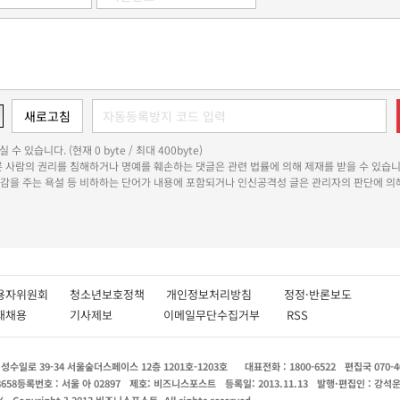
 수 있습니다. (현재 0 byte / 최대 400byte)
다른 사람의 권리를 침해하거나 명예를 훼손하는 댓글은 관련 법률에 의해 제재를 받을 수 있습니
쾌감을 주는 욕설 등 비하하는 단어가 내용에 포함되거나 인신공격성 글은 관리자의 판단에 의해
용자위원회
청소년보호정책
개인정보처리방침
정정·반론보도
인재채용
기사제보
이메일무단수집거부
RSS
수일로 39-34 서울숲더스페이스 12층 1201호-1203호
대표전화 : 1800-6522
편집국 070-4
8658
등록번호 : 서울 아 02897
제호: 비즈니스포스트
등록일: 2013.11.13
발행·편집인 : 강석
X
Copyright ? 2013 비즈니스포스트. All rights reserved.