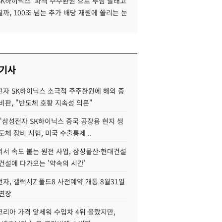
SK하이닉스 '파격 주주환원'으로 투심 달래고
까, 100조 넘는 추가 배당 재원에 쏠리는 눈
 기사
자 SK하이닉스 소극적 주주환원에 해외 증
비판, "반도체 호황 지속성 의문"
"삼성전자 SK하이닉스 중국 공장용 현지 생
도체 장비 시험, 미국 수출통제 ..
서 속도 붙는 원전 사업, 삼성물산·현대건설
건설에 다가오는 '약속의 시간'
자, 갤럭시Z 폴드8 사전예약 개통 8월31일
 연장
코리아 가격 앞세워 수입차 4위 올랐지만,