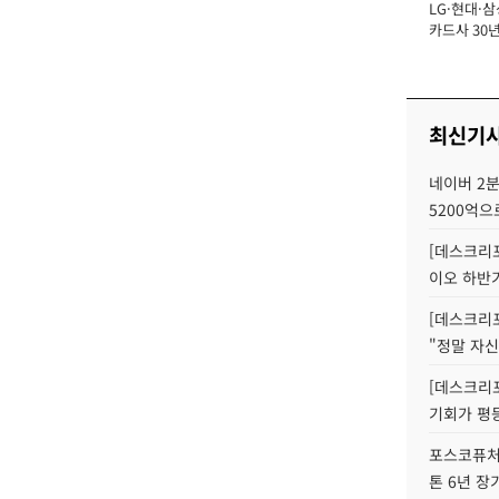
LG·현대·삼
장
카드사 30년
뢰 회복에 
제재 '부담' 
최신기
네이버 2분
5200억으
[데스크리포
이오 하반
[데스크리포
"정말 자신
[데스크리포
기회가 평
포스코퓨처엠
톤 6년 장