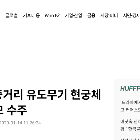
글로벌
기후대응
Who Is?
기업·산업
금융
시장·머니
시민·경
HUFF
중거리 유도무기 현궁체
'드라마에서
모 수주
고 커머스
바닷속 산
2020-01-14 11:26:24
황 : 한국