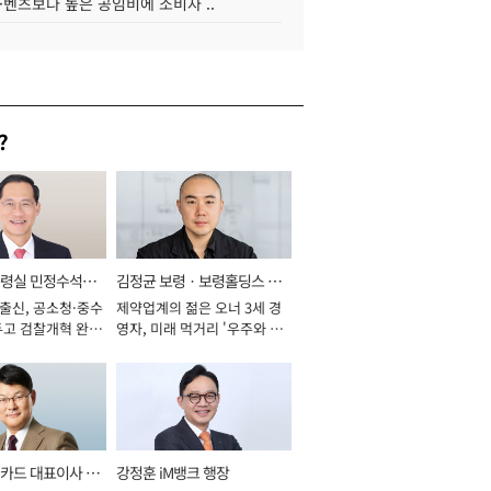
·벤츠보다 높은 공임비에 소비자 ..
?
통령실 민정수석비
김정균 보령ㆍ보령홀딩스 대
 출신, 공소청·중수
제약업계의 젊은 오너 3세 경
표이사 사장
두고 검찰개혁 완수
영자, 미래 먹거리 '우주와 헬
년]
스케어' 공들여 [2026년]
카드 대표이사 사
강정훈 iM뱅크 행장