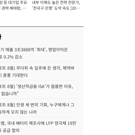
성 등 대기업 주요
내부 이해도 높은 전략 전문가,
 경력 베테랑, 신
'전국구 은행' 도약 속도 [2026
'초집중' 영업정지
년]
[2026년]
사
기 매출 3조3888억 '최대', 영업이익은
로 0.2% 감소
트 8월] 무더위 속 입추에 든 생각, 제약바
기 훈풍 기대한다
트 8월] '생산적금융 ISA'가 씁쓸한 이유,
 없습니까"
트 8월] 인생 세 번의 기회, 누구에게나 그
등하게 오지 않는 나라
, 국내 배터리 제조사에 LFP 양극재 19만
기 공급 합의