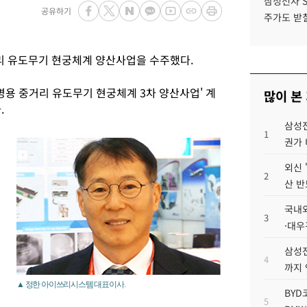
삼성전자 
공유하기
주가도 받칠
리 유도무기 현궁체계 양산사업을 수주했다.
병용 중거리 유도무기 현궁체계 3차 양산사업' 계
많이 본
.
삼성전
1
권가 
외신 
2
산 반
국내외
3
·대우
삼성전
4
까지
▲ 정한 아이쓰리시스템 대표이사.
BYD
5