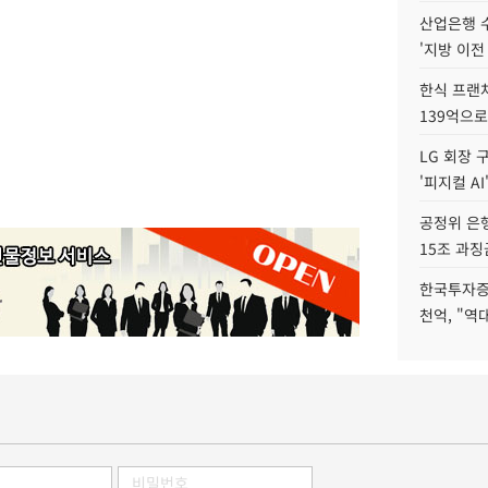
산업은행 
'지방 이전
한식 프랜
139억으로
LG 회장 
'피지컬 AI
공정위 은행
15조 과징
한국투자증
천억, "역