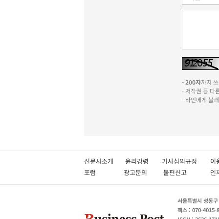
-
200자
까지 쓰실
- 저작권 등 
- 타인에게 불
신문사소개
윤리강령
기사심의규정
이
포럼
광고문의
불편신고
서울특별시 성동구 성
팩스 : 070-4015-
ISSN : 2636-171