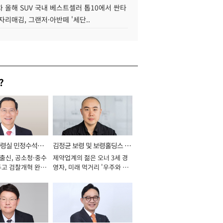
 올해 SUV 국내 베스트셀러 톱10에서 싼타
자리매김, 그랜저·아반떼 '세단..
?
통령실 민정수석비
김정균 보령 및 보령홀딩스 대
 출신, 공소청·중수
제약업계의 젊은 오너 3세 경
표이사 사장
두고 검찰개혁 완수
영자, 미래 먹거리 '우주와 헬
년]
스케어' 공들여 [2026년]