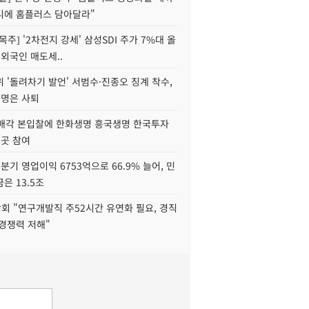
니에 홈플러스 담아달라"
목주] '2차전지 강세' 삼성SDI 주가 7%대 올
 외국인 매도세..
 '돌려차기 발언' 서범수·진종오 징계 착수,
2명은 사퇴
 매각 본입찰에 한화생명 흥국생명 한국투자
3곳 참여
분기 영업이익 6753억으로 66.9% 늘어, 민
은 13.5조
회 "연구개발직 주52시간 유연화 필요, 경직
경쟁력 저해"