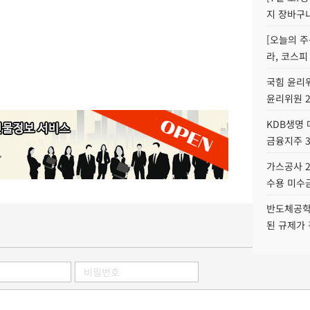
지 장바구
[오늘의 주
라, 코스피
국힘 윤리위
윤리위원 
KDB생명
금융지주 
가스공사 2
수용 미수금
반도체공학
된 규제가 