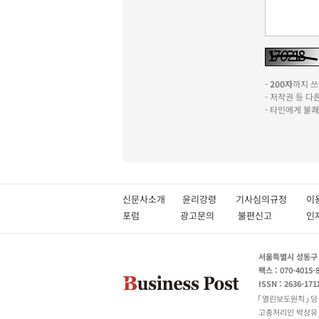
-
200자
까지 쓰실
- 저작권 등 
- 타인에게 불
신문사소개
윤리강령
기사심의규정
이
포럼
광고문의
불편신고
서울특별시 성동구 성
팩스 : 070-4015-
ISSN : 2636-171
열린보도원칙
당
고충처리인 박상유 180