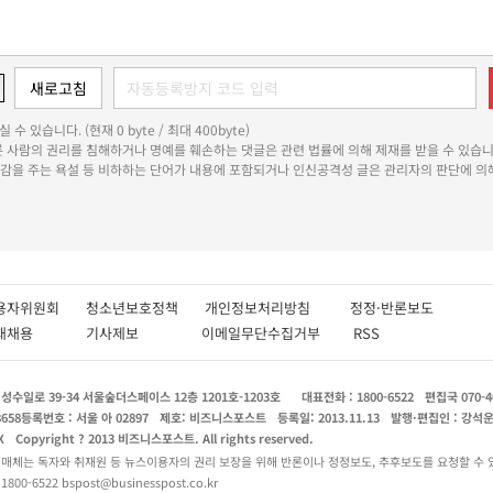
 수 있습니다. (현재 0 byte / 최대 400byte)
다른 사람의 권리를 침해하거나 명예를 훼손하는 댓글은 관련 법률에 의해 제재를 받을 수 있습니
쾌감을 주는 욕설 등 비하하는 단어가 내용에 포함되거나 인신공격성 글은 관리자의 판단에 의해
용자위원회
청소년보호정책
개인정보처리방침
정정·반론보도
인재채용
기사제보
이메일무단수집거부
RSS
수일로 39-34 서울숲더스페이스 12층 1201호-1203호
대표전화 : 1800-6522
편집국 070-4
8658
등록번호 : 서울 아 02897
제호: 비즈니스포스트
등록일: 2013.11.13
발행·편집인 : 강석
X
Copyright ? 2013 비즈니스포스트. All rights reserved.
 매체는 독자와 취재원 등 뉴스이용자의 권리 보장을 위해 반론이나 정정보도, 추후보도를 요청할 수 
0-6522 bspost@businesspost.co.kr