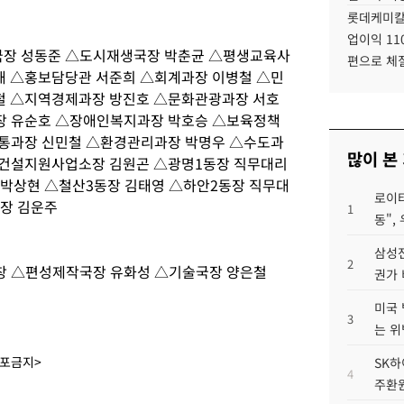
롯데케미칼
업이익 11
장 성동준 △도시재생국장 박춘균 △평생교육사
편으로 체
 △홍보담당관 서준희 △회계과장 이병철 △민
철 △지역경제과장 방진호 △문화관광과장 서호
장 유순호 △장애인복지과장 박호승 △보육정책
통과장 신민철 △환경관리과장 박명우 △수도과
많이 본
△건설지원사업소장 김원곤 △광명1동장 직무대리
 박상현 △철산3동장 김태영 △하안2동장 직무대
로이터
동장 김운주
1
동",
삼성전
2
창 △편성제작국장 유화성 △기술국장 양은철
권가 
미국 
3
는 위
배포금지>
SK하
4
주환원