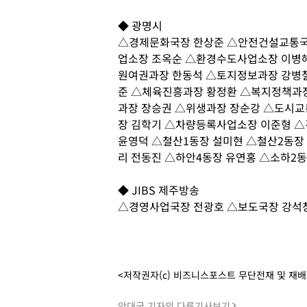
◆ 광명시
△경제문화국장 한상준 △안전건설교통국
업소장 조옥순 △환경수도사업소장 이병해
원여권과장 한동석 △토지정보과장 강병
준 △체육진흥과장 황정환 △복지정책과
과장 장승권 △위생과장 장순강 △도시교
장 김학기 △차량등록사업소장 이준형 
윤영덕 △철산1동장 설미현 △철산2동장
리 전동진 △하안4동장 유연홍 △소하2
◆ JIBS 제주방송
△경영사업국장 전광호 △보도국장 강석
<저작권자(c) 비즈니스포스트 무단전재 및 재
안대국 기자의 다른기사보기