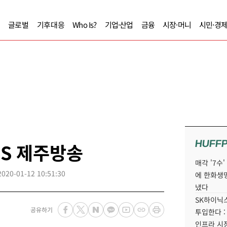
글로벌
기후대응
Who Is?
기업·산업
금융
시장·머니
시민·경
HUFF
IBS 제주방송
매각 '7수
2020-01-12 10:51:30
에 한화생
냈다
SK하이닉스
공유하기
투입한다 :
인프라 시