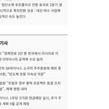
 첨단소재 포트폴리오 전환 효과로 2분기 영
01억으로 흑자전환 성공 : 대산·여수 사업재
질개선 속도 높인다
 기사
 "정제연료 3만 톤 한국에서 러시아로 이
 우크라이나의 공격에 수요 늘어
자 SK하이닉스 소극적 주주환원에 해외 증
비판, "반도체 호황 지속성 의문"
법원 "트럼프 정부 풍력 프로젝트 동결 조치
법", 해제 명령 내려
이닉스 1주당 375원 현금배당 실시, 추가 주
 계획 9월 공개 예정