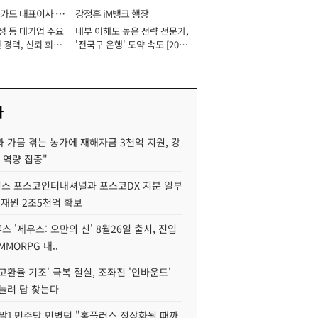
카드 대표이사 사
강정훈 iM뱅크 행장
성 등 대기업 주요
내부 이해도 높은 전략 전문가,
 경력, 신뢰 회복
'전국구 은행' 도약 속도 [2026
[2026년]
년]
사
 가뭄 겪는 농가에 재해자금 3천억 지원, 강
 역량 집중"
스 포스코인터내셔널과 포스코DX 지분 일부
 재원 2조5천억 확보
투스 '제우스: 오만의 신' 8월26일 출시, 진입
MMORPG 내..
고환율 기조' 극복 절실, 조좌진 '인바운드'
늘려 답 찾는다
정말] 민주당 민병덕 "홈플러스 정상화될 때까