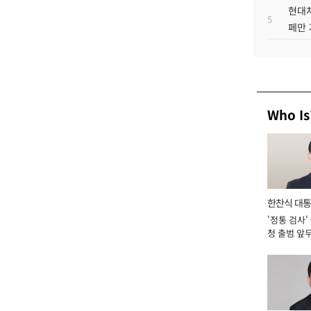
현대차
5
페만 
Who Is
한찬식 대
'정통 검사'
서관
청 출범 앞
맡아 [2026