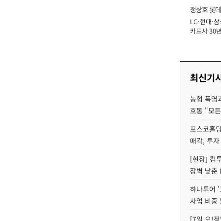
정상호 롯데
LG·현대·삼
장
카드사 30년
에 '초집중' 
최신기
농협 폭염과
호동 "모든
포스코홀딩
매각, 투자
[현장] 컴
장벽 낮춘 
하나투어 '
사업 비중 
[7일 오!