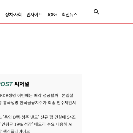
제
정치·사회
인사이트
JOB+
최신뉴스
씨저널
POST
' KDB생명 이번에는 매각 성공할까 : 본입찰
명 흥국생명 한국금융지주가 최종 인수제안서
 '용인 D램-청주 낸드' 신규 팹 건설에 54조
 '연평균 19% 성장' 메모리 수요 대응해 AI
장 핵심플레이어로