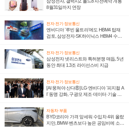
삼성전자, 갤럭시Z 폴드8 사전예약 개통
8월31일까지 연장
전자·전기·정보통신
엔비디아 '루빈 울트라'에도 HBM4 탑재
검토, 삼성전자·SK하이닉스 HBM4 수율
에 주도권 갈린다
전자·전기·정보통신
삼성전자 넷리스트와 특허분쟁 매듭, 5년
동안 최대 1.3조 라이선스비 지급
전자·전기·정보통신
[AI 뭉쳐야 산다⑧] LG·엔비디아 '피지컬 A
I' 동맹 강화, 구광모 제조·데이터·기술 결
집해 종합 로보틱스 기업으로
자동차·부품
BYD코리아 가격 앞세워 수입차 4위 올랐
지만, BMW·벤츠보다 높은 공임비에 소비