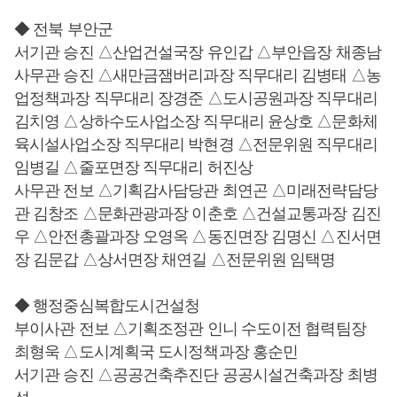
◆ 전북 부안군
서기관 승진 △산업건설국장 유인갑 △부안읍장 채종남
사무관 승진 △새만금잼버리과장 직무대리 김병태 △농
업정책과장 직무대리 장경준 △도시공원과장 직무대리
김치영 △상하수도사업소장 직무대리 윤상호 △문화체
육시설사업소장 직무대리 박현경 △전문위원 직무대리
임병길 △줄포면장 직무대리 허진상
사무관 전보 △기획감사담당관 최연곤 △미래전략담당
관 김창조 △문화관광과장 이춘호 △건설교통과장 김진
우 △안전총괄과장 오영옥 △동진면장 김명신 △진서면
장 김문갑 △상서면장 채연길 △전문위원 임택명
◆ 행정중심복합도시건설청
부이사관 전보 △기획조정관 인니 수도이전 협력팀장
최형욱 △도시계획국 도시정책과장 홍순민
서기관 승진 △공공건축추진단 공공시설건축과장 최병