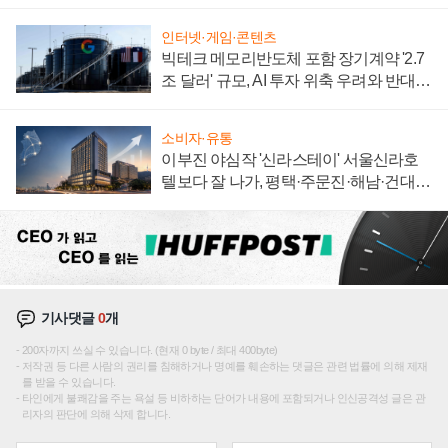
자 불만 폭발
인터넷·게임·콘텐츠
빅테크 메모리반도체 포함 장기계약 '2.7
조 달러' 규모, AI 투자 위축 우려와 반대
신호
소비자·유통
이부진 야심작 '신라스테이' 서울신라호
텔보다 잘 나가, 평택·주문진·해남·건대로
성장판 더 넓힌다
기사댓글
0
개
200자까지 쓰실 수 있습니다. (현재 0 byte / 최대 400byte)
저작권 등 다른 사람의 권리를 침해하거나 명예를 훼손하는 댓글은 관련 법률에 의해 제재
를 받을 수 있습니다.
타인에게 불쾌감을 주는 욕설 등 비하하는 단어가 내용에 포함되거나 인신공격성 글은 관
리자의 판단에 의해 삭제 합니다.