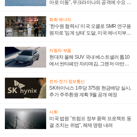
아로 이동", 우크라이나의 공격에 수요 늘
어
화학·에너지
'한수원 협력사' 미국 오클로 SMR 연구용
원자로 '임계 상태' 도달, 미국 에너지부
"중요한 이정표"
자동차·부품
현대차 올해 SUV 국내 베스트셀러 톱10
에서 싼타페만 자리매김, 그랜저·아반떼
'세단 쌍끌이'로 내수 방어
전자·전기·정보통신
SK하이닉스 1주당 375원 현금배당 실시,
추가 주주환원 계획 9월 공개 예정
사회
미국 법원 "트럼프 정부 풍력 프로젝트 동
결 조치는 위법", 해제 명령 내려