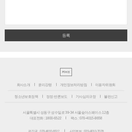
PC버전
회사소개
윤리강령
개인정보처리방침
이용자위원회
청소년보호정책
정정·반론보도
기사심의규정
불편신고
서울특별시 성동구 성수일로 39-34 서울숲더스페이스 12층
대표전화 : 1800-6522
팩스 : 070-4015-8658
편집국 : 070-4010-8512
사업본부 : 070-4010-7078