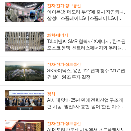
전자·전기·정보통신
아이폰18 '메모리 부족'에 출시 지연되나,
삼성디스플레이 LG디스플레이 LG이노
텍 '탈애플' 수익 다각화 속도
화학·에너지
'DL이앤씨 SMR 협력사' X에너지, '한수원
포스코 동맹' 센트러스에너지와 우라늄
계약 체결
전자·전기·정보통신
SK하이닉스, 용인 'Y2' 팹과 청주 'M17' 팹
건설에 54조 투자 결정
정치
AI시대 맞아 25년 만에 전력산업 구조개
편 시동, '발전5사 통합' 넘어 '한전 지주사'
재편론도
전자·전기·정보통신
AI 메모리반도체 시장에서 낸드플래시보