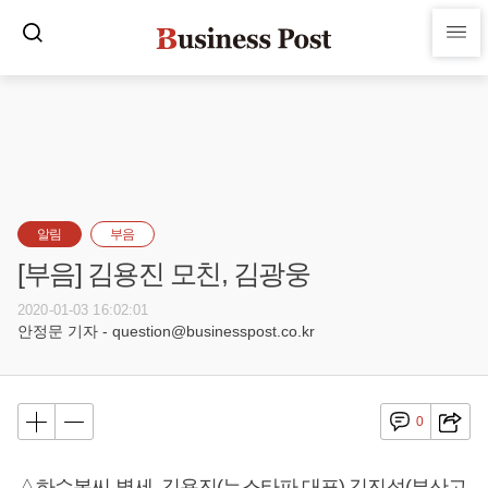
알림
부음
[부음] 김용진 모친, 김광웅
2020-01-03 16:02:01
안정문 기자 - question@businesspost.co.kr
0
△하수복씨 별세, 김용진(뉴스타파 대표) 김진석(부산고