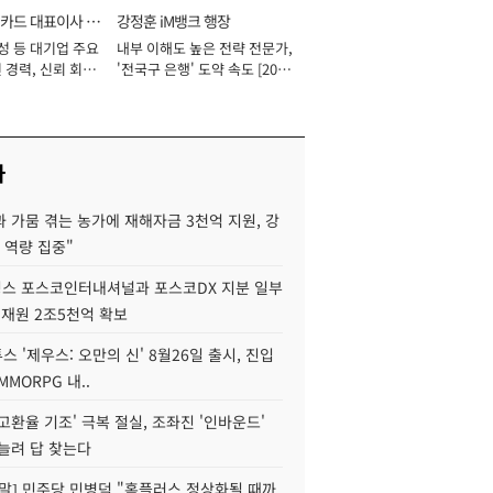
카드 대표이사 사
강정훈 iM뱅크 행장
성 등 대기업 주요
내부 이해도 높은 전략 전문가,
 경력, 신뢰 회복
'전국구 은행' 도약 속도 [2026
[2026년]
년]
사
 가뭄 겪는 농가에 재해자금 3천억 지원, 강
 역량 집중"
스 포스코인터내셔널과 포스코DX 지분 일부
 재원 2조5천억 확보
투스 '제우스: 오만의 신' 8월26일 출시, 진입
MMORPG 내..
고환율 기조' 극복 절실, 조좌진 '인바운드'
늘려 답 찾는다
정말] 민주당 민병덕 "홈플러스 정상화될 때까