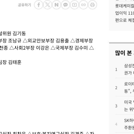
공유하기
롯데케미칼
업이익 11
편으로 체
설위원 김기동
부장 조남규 △외교안보부장 김용출 △경제부장
천종 △사회2부장 이강은 △국제부장 김수미 △
많이 본
팀장 김태훈
삼성전
1
권가 
로이터
2
동",
미국 
3
는 위
SK하
4
주환원
실장 최창욱 △보호·복지연구실장 김경준 △자