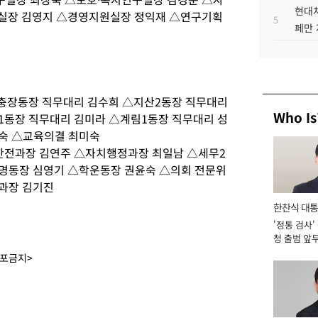
현대차
실장 김영지 △경영지원실장 정익재 △연구기획
5
페만 
△충장동장 직무대리 김수희 △지산2동장 직무대리
Who Is
1동장 직무대리 김미라 △계림1동장 직무대리 성
숙 △교육의결 최미숙
안전과장 김연주 △자치행정과장 최일남 △세무2
명동장 심영기 △학운동장 권윤숙 △의회 전문위
과장 김기진
한찬식 대
'정통 검사'
서관
청 출범 앞
맡아 [2026
배포금지>