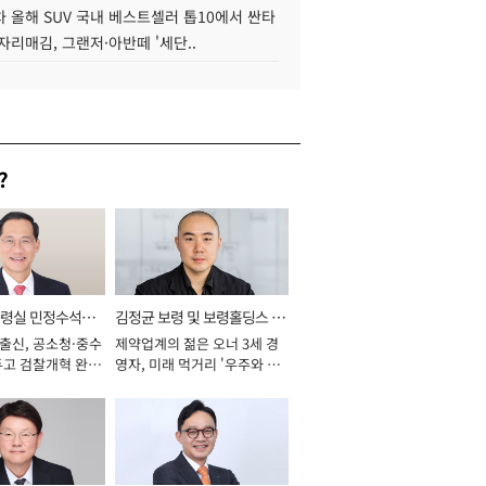
 올해 SUV 국내 베스트셀러 톱10에서 싼타
자리매김, 그랜저·아반떼 '세단..
?
통령실 민정수석비
김정균 보령 및 보령홀딩스 대
 출신, 공소청·중수
제약업계의 젊은 오너 3세 경
표이사 사장
두고 검찰개혁 완수
영자, 미래 먹거리 '우주와 헬
년]
스케어' 공들여 [2026년]