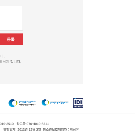
등록
다.
 삭제 합니다.
010-8510
광고국 070-4010-8511
운
발행일자: 2013년 12월 2일
청소년보호책임자 : 박상유