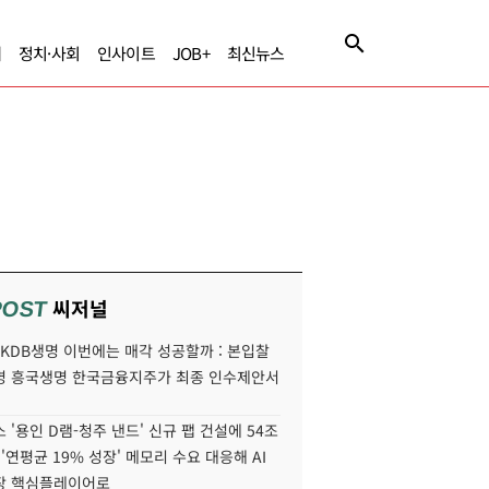
제
정치·사회
인사이트
JOB+
최신뉴스
씨저널
POST
' KDB생명 이번에는 매각 성공할까 : 본입찰
명 흥국생명 한국금융지주가 최종 인수제안서
 '용인 D램-청주 낸드' 신규 팹 건설에 54조
 '연평균 19% 성장' 메모리 수요 대응해 AI
장 핵심플레이어로