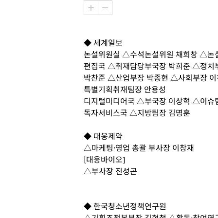
◆ 세계일보
논설위원실 △수석논설위원 채희창 △논
편집국 △취재담당부국장 박희준 △정치
박찬준 △산업부장 박종현 △사회부장 이
특별기획취재팀장 안용성
디지털미디어국 △부국장 이상혁 △이슈
독자서비스국 △지방팀장 김명훈
◆ 대웅제약
△마케팅·영업 총괄 부사장 이창재
[대웅바이오]
△부사장 진성곤
◆ 한국청소년정책연구원
△기획조정본부장 김현철 △활동·참여연구