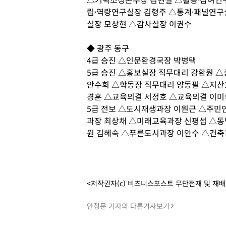
립·역량연구실장 김형주 △통계·패널연구
실장 모상현 △감사실장 이권수
◆ 광주 동구
4급 승진 △인문환경국장 박병택
5급 승진 △홍보실장 직무대리 강환원 
안수희 △학동장 직무대리 양동필 △지산
경훈 △교육의결 서정호 △교육의결 이미
5급 전보 △도시재생과장 이원근 △주민
과장 최상채 △미래교육과장 신평섭 △동
원 김혜숙 △푸른도시과장 이안수 △건축
<저작권자(c) 비즈니스포스트 무단전재 및 재
안정문 기자의 다른기사보기