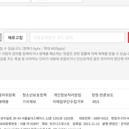
 수 있습니다. (현재 0 byte / 최대 400byte)
다른 사람의 권리를 침해하거나 명예를 훼손하는 댓글은 관련 법률에 의해 제재를 받을 수 있습니
쾌감을 주는 욕설 등 비하하는 단어가 내용에 포함되거나 인신공격성 글은 관리자의 판단에 의해
용자위원회
청소년보호정책
개인정보처리방침
정정·반론보도
인재채용
기사제보
이메일무단수집거부
RSS
수일로 39-34 서울숲더스페이스 12층 1201호-1203호
대표전화 : 1800-6522
편집국 070-4
8658
등록번호 : 서울 아 02897
제호: 비즈니스포스트
등록일: 2013.11.13
발행·편집인 : 강석
X
Copyright ? 2013 비즈니스포스트. All rights reserved.