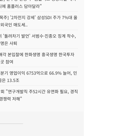
니에 홈플러스 담아달라"
목주] '2차전지 강세' 삼성SDI 주가 7%대 올
 외국인 매도세..
 '돌려차기 발언' 서범수·진종오 징계 착수,
2명은 사퇴
 매각 본입찰에 한화생명 흥국생명 한국투자
3곳 참여
분기 영업이익 6753억으로 66.9% 늘어, 민
은 13.5조
회 "연구개발직 주52시간 유연화 필요, 경직
경쟁력 저해"