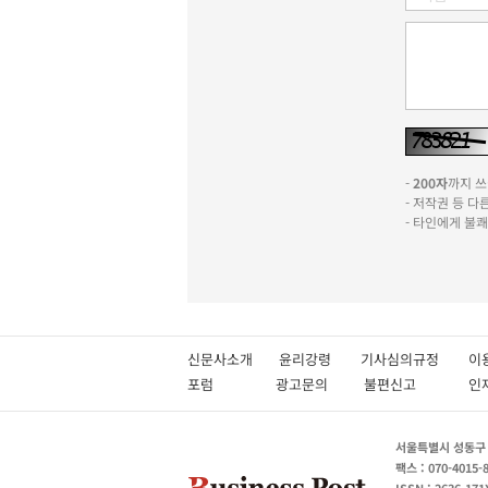
-
200자
까지 쓰실
- 저작권 등 
- 타인에게 불
신문사소개
윤리강령
기사심의규정
이
포럼
광고문의
불편신고
서울특별시 성동구 성
팩스 : 070-4015-
ISSN : 2636-171