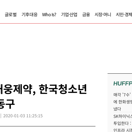
글로벌
기후대응
Who Is?
기업·산업
금융
시장·머니
시민·경
HUFF
 대웅제약, 한국청소년
매각 '7수
동구
에 한화생
냈다
2020-01-03 11:25:15
SK하이닉스
투입한다 :
인프라 시