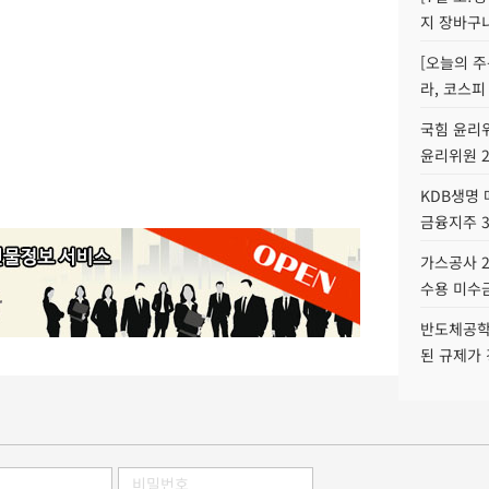
지 장바구
[오늘의 주
라, 코스피
국힘 윤리위
윤리위원 
KDB생명
금융지주 
가스공사 2
수용 미수금
반도체공학
된 규제가 