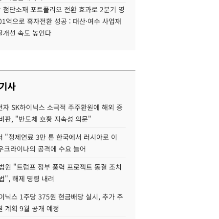
 첨단소재 포트폴리오 전환 효과로 2분기 영
01억으로 흑자전환 성공 : 대산·여수 사업재
질개선 속도 높인다
 기사
자 SK하이닉스 소극적 주주환원에 해외 증
비판, "반도체 호황 지속성 의문"
 "정제연료 3만 톤 한국에서 러시아로 이
 우크라이나의 공격에 수요 늘어
법원 "트럼프 정부 풍력 프로젝트 동결 조치
법", 해제 명령 내려
이닉스 1주당 375원 현금배당 실시, 추가 주
 계획 9월 공개 예정