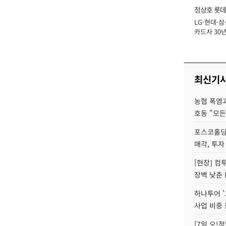
정상호 롯데
LG·현대·삼
장
카드사 30년
에 '초집중' 
최신기
농협 폭염과
호동 "모든
포스코홀딩
매각, 투자
[현장] 컴
장벽 낮춘 
하나투어 '
사업 비중 
[7일 오!