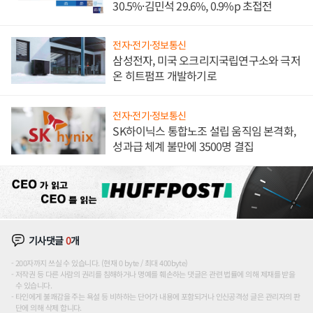
30.5%·김민석 29.6%, 0.9%p 초접전
전자·전기·정보통신
삼성전자, 미국 오크리지국립연구소와 극저
온 히트펌프 개발하기로
전자·전기·정보통신
SK하이닉스 통합노조 설립 움직임 본격화,
성과급 체계 불만에 3500명 결집
기사댓글
0
개
200자까지 쓰실 수 있습니다. (현재 0 byte / 최대 400byte)
저작권 등 다른 사람의 권리를 침해하거나 명예를 훼손하는 댓글은 관련 법률에 의해 제재를 받을
수 있습니다.
타인에게 불쾌감을 주는 욕설 등 비하하는 단어가 내용에 포함되거나 인신공격성 글은 관리자의 판
단에 의해 삭제 합니다.