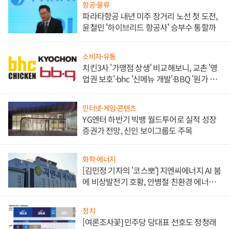
항공·물류
파라타항공 내년 미주 장거리 노선 첫 도전,
윤철민 '하이브리드 항공사' 승부수 통할까
소비자·유통
치킨3사 '가맹점 상생' 비교해보니, 교촌 '영
업권 보호'·bhc '신메뉴 개발'·BBQ '원가 부
담'
인터넷·게임·콘텐츠
YG엔터 하반기 빅뱅 월드투어로 실적 성장
증권가 전망, 신인 보이그룹도 주목
화학·에너지
[김민정 기자의 '코스뽀'] 지엔씨에너지 AI 붐
에 비상발전기 호황, 안병철 친환경 에너지
발전전문기업 향한다
정치
[여론조사꽃] 민주당 당대표 선호도 정청래