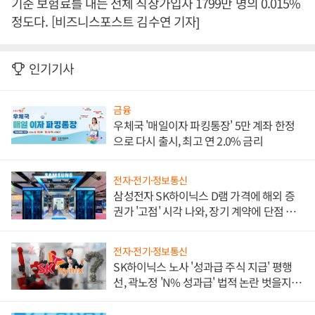
기준 보험료를 내는 전체 직장가입자 1799만 명의 0.015%
정도다. [비즈니스포스트 김수연 기자]
인기기사
금융
우체국 '매일이자 파킹통장' 5만 계좌 한정
으로 다시 출시, 최고 연 2.0% 금리
전자·전기·정보통신
삼성전자 SK하이닉스 D램 가격에 해외 증
권가 '고점' 시각 나와, 장기 계약에 단점 부
각
전자·전기·정보통신
SK하이닉스 노사 '성과급 주식 지급' 평행
선, 곽노정 'N% 성과급' 법적 논란 벗을지 주
목