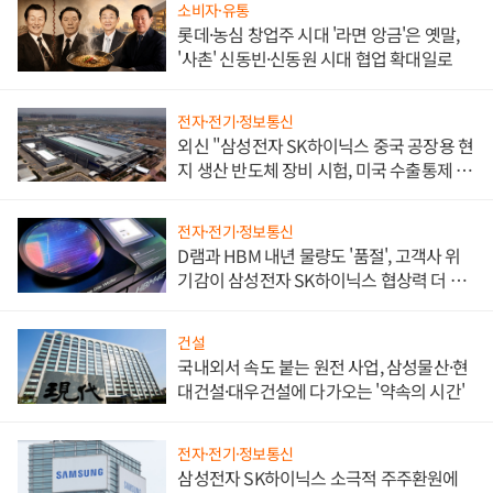
소비자·유통
롯데·농심 창업주 시대 '라면 앙금'은 옛말,
'사촌' 신동빈·신동원 시대 협업 확대일로
전자·전기·정보통신
외신 "삼성전자 SK하이닉스 중국 공장용 현
지 생산 반도체 장비 시험, 미국 수출통제 대
비"
전자·전기·정보통신
D램과 HBM 내년 물량도 '품절', 고객사 위
기감이 삼성전자 SK하이닉스 협상력 더 키
워
건설
국내외서 속도 붙는 원전 사업, 삼성물산·현
대건설·대우건설에 다가오는 '약속의 시간'
전자·전기·정보통신
삼성전자 SK하이닉스 소극적 주주환원에