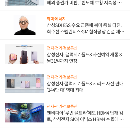
해외 증권가 비판, "반도체 호황 지속성 의
문"
화학·에너지
삼성SDI ESS 수요 급증에 북미 증설 타진,
최주선 스텔란티스·GM 합작공장 건설 재추
진하나
전자·전기·정보통신
삼성전자, 갤럭시Z 폴드8 사전예약 개통 8
월31일까지 연장
전자·전기·정보통신
삼성전자 갤럭시 Z 폴드8 시리즈 사전 판매
'144만 대' 역대 최대
전자·전기·정보통신
엔비디아 '루빈 울트라'에도 HBM4 탑재 검
토, 삼성전자·SK하이닉스 HBM4 수율에 주
도권 갈린다