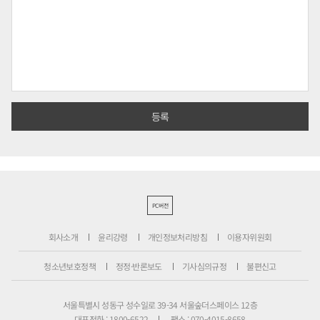
PC버전
회사소개
윤리강령
개인정보처리방침
이용자위원회
청소년보호정책
정정·반론보도
기사심의규정
불편신고
서울특별시 성동구 성수일로 39-34 서울숲더스페이스 12층
대표전화 : 1800-6522
팩스 : 070-4015-8658