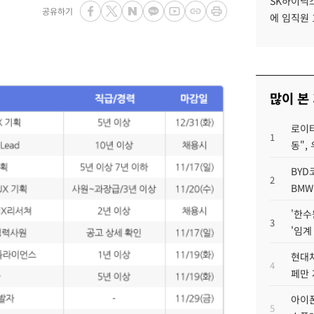
SK하이닉스
공유하기
에 임직원 
많이 본
로이터
1
동",
BYD
2
BMW
'한수
3
'임계
현대차
4
페만 
아이폰
5