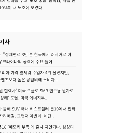
에 성과급 두고 '노조 통합' 움직임, 사흘 만
10%이 새 노조에 모였다
 기사
 "정제연료 3만 톤 한국에서 러시아로 이
 우크라이나의 공격에 수요 늘어
코리아 가격 앞세워 수입차 4위 올랐지만,
·벤츠보다 높은 공임비에 소비자 ..
원 협력사' 미국 오클로 SMR 연구용 원자로
 상태' 도달, 미국 에너지부..
 올해 SUV 국내 베스트셀러 톱10에서 싼타
자리매김, 그랜저·아반떼 '세단..
18 '메모리 부족'에 출시 지연되나, 삼성디