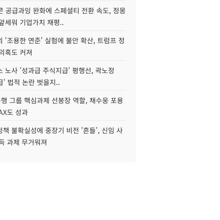
콘 공급과잉 완화에 스페셜티 전환 속도, 정몽
앞세워 기업가치 재평..
 '조용한 연준' 실험에 불안 확산, 트럼프 정
 의혹도 커져
 노사 '성과급 주식지급' 평행선, 곽노정
급' 법적 논란 벗을지..
행 그룹 핵심과제 선봉장 역할, 채수웅 포용
AX도 성과
책 불확실성에 중장기 비전 '흔들', 신임 사
설득 과제 무거워져