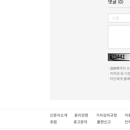
댓글 (0)
-
200자
까지 쓰실
- 저작권 등 
- 타인에게 불
신문사소개
윤리강령
기사심의규정
이
포럼
광고문의
불편신고