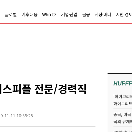
글로벌
기후대응
Who Is?
기업·산업
금융
시장·머니
시민·경
HUFF
즈니스피플 전문/경력직
'하이브리드
하이브리드
중국, 미국
9-11-11 10:35:28
국의 규제에