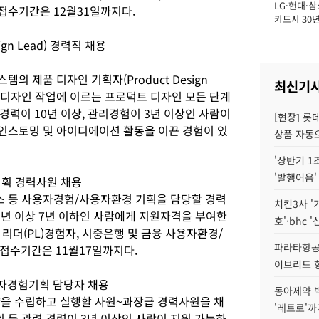
LG·현대·삼
장
 접수기간은 12월31일까지다.
카드사 30년
에 '초집중' 
gn Lead) 경력직 채용
시스템의 제품 디자인 기획자(Product Design
최신기
제 디자인 작업에 이르는 프로덕트 디자인 모든 단계
력이 10년 이상, 관리경험이 3년 이상인 사람이
[현장] 롯
레인스토밍 및 아이디에이션 활동을 이끈 경험이 있
상품 자동으
'상반기 1
'발행어음'
기획 경력사원 채용
비스 등 사용자경험/사용자환경 기획을 담당할 경력
치킨3사 '
5년 이상 7년 이하인 사람에게 지원자격을 부여한
호'·bhc '
리더(PL)경험자, 시중은행 및 금융 사용자환경/
파라타항공 
접수기간은 11월17일까지다.
이브리드 
사용자경험기획 담당자 채용
동아제약 
략을 수립하고 실행할 사원~과장급 경력사원을 채
'레트로'까
획 등 관련 경력이 3년 이상인 사람이 지원 가능하