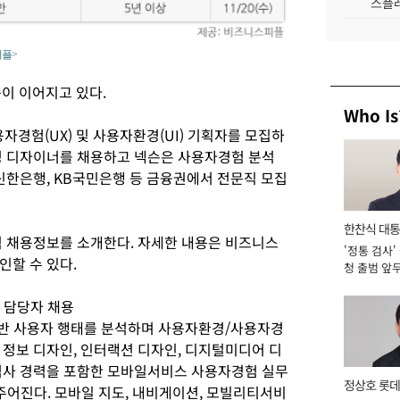
스플레
피플>
이 이어지고 있다.
Who Is
자경험(UX) 및 사용자환경(UI) 기획자를 모집하
경 디자이너를 채용하고 넥슨은 사용자경험 분석
신한은행, KB국민은행 등 금융권에서 전문직 모집
한찬식 대
채용정보를 소개한다. 자세한 내용은 비즈니스
'정통 검사'
서관
확인할 수 있다.
청 출범 앞
맡아 [2026
 담당자 채용
반 사용자 행태를 분석하며 사용자환경/사용자경
 정보 디자인, 인터랙션 디자인, 디지털미디어 디
석사 경력을 포함한 모바일서비스 사용자경험 실무
정상호 롯데
주어진다. 모바일 지도, 내비게이션, 모빌리티서비