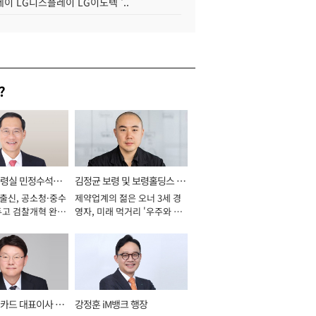
이 LG디스플레이 LG이노텍 '..
?
통령실 민정수석비
김정균 보령 및 보령홀딩스 대
 출신, 공소청·중수
제약업계의 젊은 오너 3세 경
표이사 사장
두고 검찰개혁 완수
영자, 미래 먹거리 '우주와 헬
년]
스케어' 공들여 [2026년]
카드 대표이사 사
강정훈 iM뱅크 행장