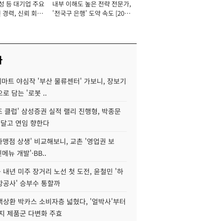
성 등 대기업 주요
내부 이해도 높은 전략 전문가,
 경력, 신뢰 회복
'전국구 은행' 도약 속도 [2026
[2026년]
년]
사
데마트 야심작 '부산 물류센터' 가보니, 장보기
로 담는 '로봇 ..
조 클럽' 삼성증권 실적 랠리 진행형, 박종문
 달고 연임 향한다
가맹점 상생' 비교해보니, 교촌 '영업권 보
신메뉴 개발'·BB..
내년 미주 장거리 노선 첫 도전, 윤철민 '하
항공사' 승부수 통할까
백상환 박카스 소비자층 넓혔다, '얼박사'부터
지 제품군 다변화 주효