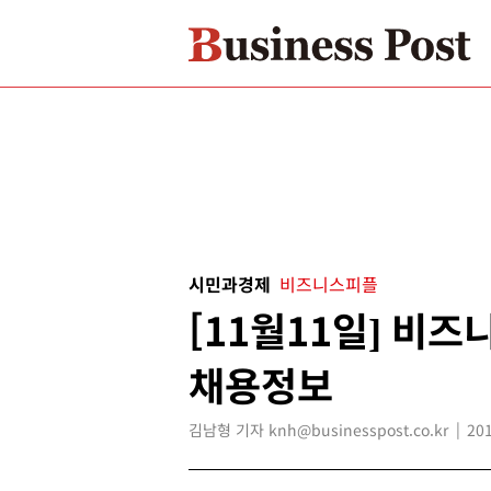
시민과경제
비즈니스피플
[11월11일] 비
채용정보
김남형 기자 knh@businesspost.co.kr
201