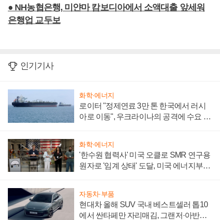
● NH농협은행, 미얀마 캄보디아에서 소액대출 앞세워
은행업 교두보
인기기사
화학·에너지
로이터 "정제연료 3만 톤 한국에서 러시
아로 이동", 우크라이나의 공격에 수요 늘
어
화학·에너지
'한수원 협력사' 미국 오클로 SMR 연구용
원자로 '임계 상태' 도달, 미국 에너지부
"중요한 이정표"
자동차·부품
현대차 올해 SUV 국내 베스트셀러 톱10
에서 싼타페만 자리매김, 그랜저·아반떼