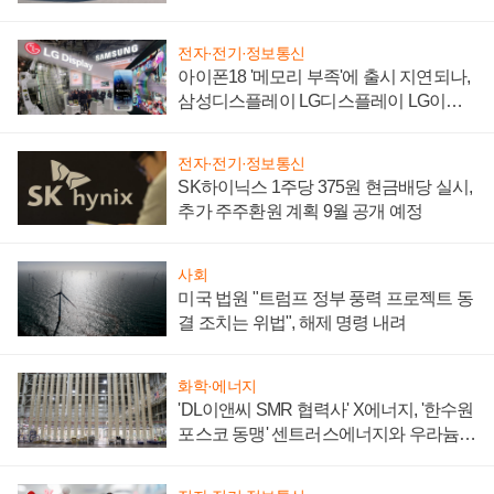
'세단 쌍끌이'로 내수 방어
전자·전기·정보통신
아이폰18 '메모리 부족'에 출시 지연되나,
삼성디스플레이 LG디스플레이 LG이노
텍 '탈애플' 수익 다각화 속도
전자·전기·정보통신
SK하이닉스 1주당 375원 현금배당 실시,
추가 주주환원 계획 9월 공개 예정
사회
미국 법원 "트럼프 정부 풍력 프로젝트 동
결 조치는 위법", 해제 명령 내려
화학·에너지
'DL이앤씨 SMR 협력사' X에너지, '한수원
포스코 동맹' 센트러스에너지와 우라늄
계약 체결