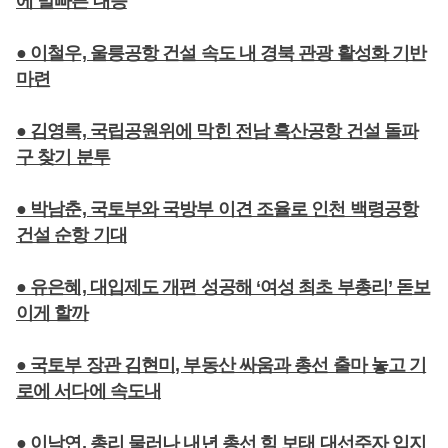
에 발빠른 대응
● 이철우, 울릉공항 건설 속도 내 경북 관광 활성화 기반
마련
● 김영록, 국립공원위에 막힌 전남 흑산공항 건설 돌파
구 찾기 분투
● 박남춘, 국토부와 국방부 이견 조율로 인천 백령공항
건설 순항 기대
● 유은혜, 대입제도 개편 성공해 ‘여성 최초 부총리’ 돋보
이게 할까
● 국토부 장관 김현미, 부동산 싸움과 총선 출마 놓고 기
로에 서다에 속도내
● 이낙연, 총리 물러나 내년 총선 힘 보태 대선주자 입지