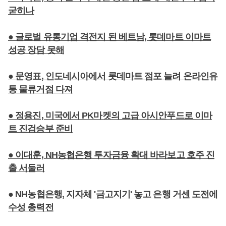
굳히나
● 글로벌 유통기업 격전지 된 베트남, 롯데마트 이마트
성공 장담 못해
● 문영표, 인도네시아에서 롯데마트 점포 늘려 온라인유
통 물류거점 다져
● 정용진, 미국에서 PK마켓의 고급 아시안푸드로 이마
트 진검승부 준비
● 이대훈, NH농협은행 투자금융 확대 바라보고 호주 진
출 서둘러
● NH농협은행, 지자체 '금고지기' 놓고 은행 거센 도전에
수성 총력전