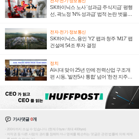
전자·전기·정보통신
SK하이닉스 노사 '성과급 주식지급' 평행
선, 곽노정 'N% 성과급' 법적 논란 벗을지
주목
전자·전기·정보통신
SK하이닉스, 용인 'Y2' 팹과 청주 'M17' 팹
건설에 54조 투자 결정
정치
AI시대 맞아 25년 만에 전력산업 구조개
편 시동, '발전5사 통합' 넘어 '한전 지주사'
재편론도
기사댓글
0
개
200자까지 쓰실 수 있습니다. (현재 0 byte / 최대 400byte)
저작권 등 다른 사람의 권리를 침해하거나 명예를 훼손하는 댓글은 관련 법률에 의해 제재