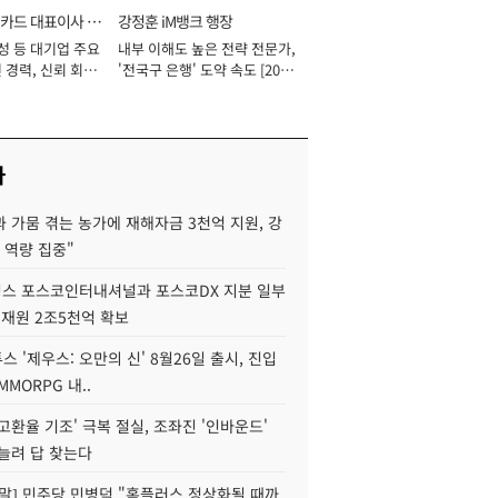
카드 대표이사 사
강정훈 iM뱅크 행장
성 등 대기업 주요
내부 이해도 높은 전략 전문가,
 경력, 신뢰 회복
'전국구 은행' 도약 속도 [2026
[2026년]
년]
사
 가뭄 겪는 농가에 재해자금 3천억 지원, 강
 역량 집중"
스 포스코인터내셔널과 포스코DX 지분 일부
 재원 2조5천억 확보
투스 '제우스: 오만의 신' 8월26일 출시, 진입
MMORPG 내..
고환율 기조' 극복 절실, 조좌진 '인바운드'
늘려 답 찾는다
정말] 민주당 민병덕 "홈플러스 정상화될 때까