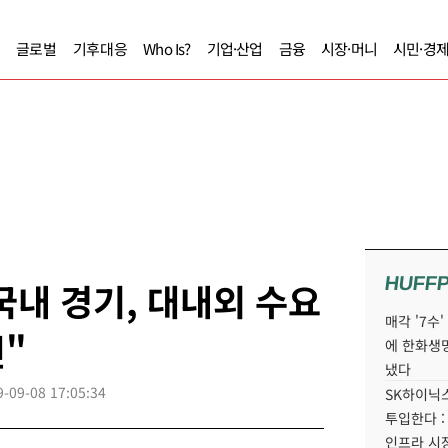
글로벌
기후대응
Who Is?
기업·산업
금융
시장·머니
시민·경
HUFF
내 경기, 대내외 수요
매각 '7수
"
에 한화생
냈다
9-09-08 17:05:34
SK하이닉스
투입한다 :
인프라 시