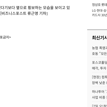
정상호 롯데
됐다기보다 옆으로 횡보하는 모습을 보이고 있
LG·현대·삼
장
. [비즈니스포스트 류근영 기자]
카드사 30년
에 '초집중' 
최신기
배포금지>
농협 폭염과
호동 "모든
포스코홀딩
매각, 투자
[현장] 컴
장벽 낮춘 
하나투어 '
사업 비중 
[7일 오!