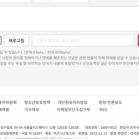
 수 있습니다. (현재 0 byte / 최대 400byte)
다른 사람의 권리를 침해하거나 명예를 훼손하는 댓글은 관련 법률에 의해 제재를 받을 수 있습니
쾌감을 주는 욕설 등 비하하는 단어가 내용에 포함되거나 인신공격성 글은 관리자의 판단에 의해
용자위원회
청소년보호정책
개인정보처리방침
정정·반론보도
인재채용
기사제보
이메일무단수집거부
RSS
수일로 39-34 서울숲더스페이스 12층 1201호-1203호
대표전화 : 1800-6522
편집국 070-4
8658
등록번호 : 서울 아 02897
제호: 비즈니스포스트
등록일: 2013.11.13
발행·편집인 : 강석
X
Copyright ? 2013 비즈니스포스트. All rights reserved.