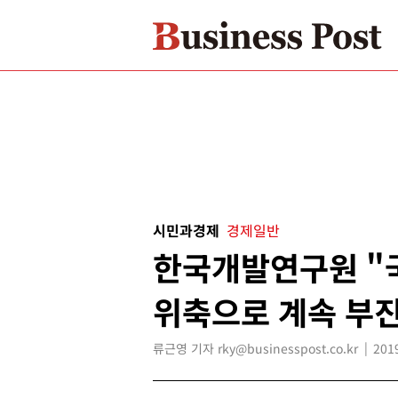
시민과경제
경제일반
한국개발연구원 "국
위축으로 계속 부진
류근영 기자 rky@businesspost.co.kr
201