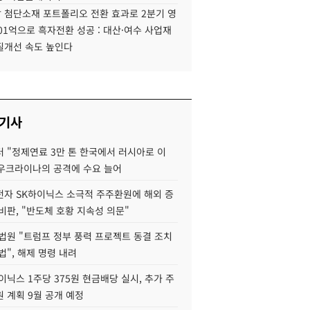
 첨단소재 포트폴리오 전환 효과로 2분기 영
01억으로 흑자전환 성공 : 대산·여수 사업재
질개선 속도 높인다
 기사
 "정제연료 3만 톤 한국에서 러시아로 이
 우크라이나의 공격에 수요 늘어
자 SK하이닉스 소극적 주주환원에 해외 증
비판, "반도체 호황 지속성 의문"
법원 "트럼프 정부 풍력 프로젝트 동결 조치
법", 해제 명령 내려
이닉스 1주당 375원 현금배당 실시, 추가 주
 계획 9월 공개 예정