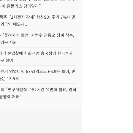
니에 홈플러스 담아달라"
목주] '2차전지 강세' 삼성SDI 주가 7%대 올
 외국인 매도세..
 '돌려차기 발언' 서범수·진종오 징계 착수,
2명은 사퇴
 매각 본입찰에 한화생명 흥국생명 한국투자
3곳 참여
분기 영업이익 6753억으로 66.9% 늘어, 민
은 13.5조
회 "연구개발직 주52시간 유연화 필요, 경직
경쟁력 저해"