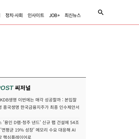
제
정치·사회
인사이트
JOB+
최신뉴스
씨저널
POST
' KDB생명 이번에는 매각 성공할까 : 본입찰
명 흥국생명 한국금융지주가 최종 인수제안서
 '용인 D램-청주 낸드' 신규 팹 건설에 54조
 '연평균 19% 성장' 메모리 수요 대응해 AI
장 핵심플레이어로