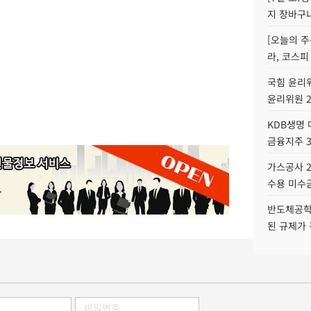
지 장바구
[오늘의 주
라, 코스피
국힘 윤리위
윤리위원 
KDB생명
금융지주 
가스공사 2
수용 미수금
반도체공학
된 규제가 