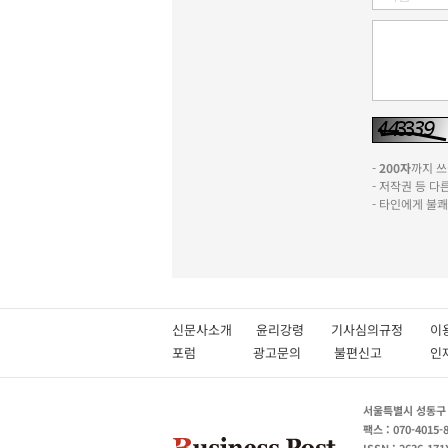
-
200자
까지 쓰실
- 저작권 등 
- 타인에게 불
신문사소개
윤리강령
기사심의규정
이
포럼
광고문의
불편신고
서울특별시 성동구 성
팩스 : 070-4015-
ISSN : 2636-171