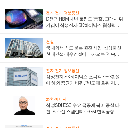
제 대비"
전자·전기·정보통신
D램과 HBM 내년 물량도 '품절', 고객사 위
기감이 삼성전자 SK하이닉스 협상력 더
키워
건설
국내외서 속도 붙는 원전 사업, 삼성물산·
현대건설·대우건설에 다가오는 '약속의
시간'
전자·전기·정보통신
삼성전자 SK하이닉스 소극적 주주환원
에 해외 증권가 비판, "반도체 호황 지속
성 의문"
화학·에너지
삼성SDI ESS 수요 급증에 북미 증설 타
진, 최주선 스텔란티스·GM 합작공장 건
설 재추진하나
전자·전기·정보통신