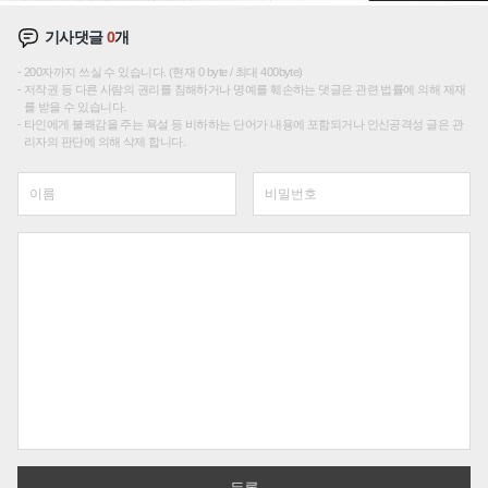
기사댓글
0
개
200자까지 쓰실 수 있습니다. (현재 0 byte / 최대 400byte)
저작권 등 다른 사람의 권리를 침해하거나 명예를 훼손하는 댓글은 관련 법률에 의해 제재
를 받을 수 있습니다.
타인에게 불쾌감을 주는 욕설 등 비하하는 단어가 내용에 포함되거나 인신공격성 글은 관
리자의 판단에 의해 삭제 합니다.