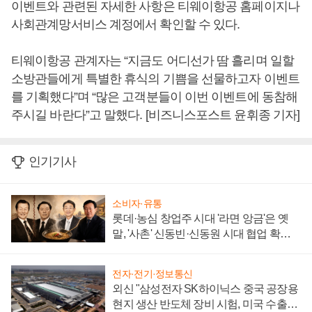
이벤트와 관련된 자세한 사항은 티웨이항공 홈페이지나
사회관계망서비스 계정에서 확인할 수 있다.
티웨이항공 관계자는 “지금도 어디선가 땀 흘리며 일할
소방관들에게 특별한 휴식의 기쁨을 선물하고자 이벤트
를 기획했다”며 “많은 고객분들이 이번 이벤트에 동참해
주시길 바란다”고 말했다. [비즈니스포스트 윤휘종 기자]
인기기사
소비자·유통
롯데·농심 창업주 시대 '라면 앙금'은 옛
말, '사촌' 신동빈·신동원 시대 협업 확대
일로
전자·전기·정보통신
외신 "삼성전자 SK하이닉스 중국 공장용
현지 생산 반도체 장비 시험, 미국 수출통