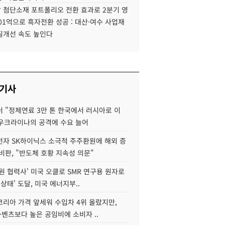
 첨단소재 포트폴리오 전환 효과로 2분기 영
01억으로 흑자전환 성공 : 대산·여수 사업재
질개선 속도 높인다
 기사
 "정제연료 3만 톤 한국에서 러시아로 이
 우크라이나의 공격에 수요 늘어
자 SK하이닉스 소극적 주주환원에 해외 증
비판, "반도체 호황 지속성 의문"
원 협력사' 미국 오클로 SMR 연구용 원자로
 상태' 도달, 미국 에너지부..
코리아 가격 앞세워 수입차 4위 올랐지만,
·벤츠보다 높은 공임비에 소비자 ..