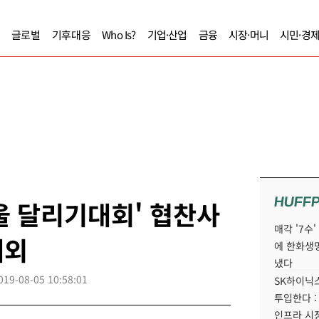
글로벌
기후대응
Who Is?
기업·산업
금융
시장·머니
시민·경
HUFF
서울 달리기대회' 협찬사
매각 '7수
제외
에 한화생
냈다
019-08-05 10:58:01
SK하이닉스
투입한다 :
인프라 시