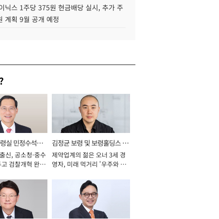
이닉스 1주당 375원 현금배당 실시, 추가 주
 계획 9월 공개 예정
?
통령실 민정수석비
김정균 보령 및 보령홀딩스 대
 출신, 공소청·중수
제약업계의 젊은 오너 3세 경
표이사 사장
두고 검찰개혁 완수
영자, 미래 먹거리 '우주와 헬
년]
스케어' 공들여 [2026년]