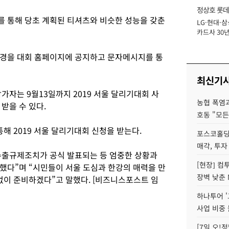
정상호 롯데
 통해 당초 계획된 티셔츠와 비슷한 성능을 갖춘
LG·현대·삼
장
카드사 30년
에 '초집중' 
변경을 대회 홈페이지에 공지하고 문자메시지를 통
.
최신기
가자는 9월13일까지 2019 서울 달리기대회 사
농협 폭염과
받을 수 있다.
호동 "모든
해 2019 서울 달리기대회 신청을 받는다.
포스코홀딩
매각, 투자
수출규제조치가 공식 발표되는 등 엄중한 상황과
[현장] 컴
했다”며 “시민들이 서울 도심과 한강의 매력을 만
장벽 낮춘 
없이 준비하겠다”고 말했다. [비즈니스포스트 임
하나투어 '
사업 비중 
[7일 오!