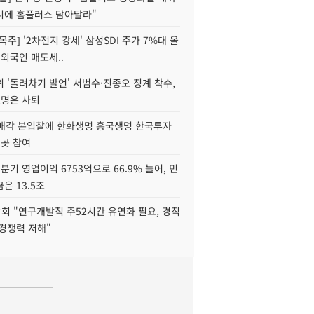
니에 홈플러스 담아달라"
목주] '2차전지 강세' 삼성SDI 주가 7%대 올
 외국인 매도세..
 '돌려차기 발언' 서범수·진종오 징계 착수,
2명은 사퇴
 매각 본입찰에 한화생명 흥국생명 한국투자
3곳 참여
분기 영업이익 6753억으로 66.9% 늘어, 민
은 13.5조
회 "연구개발직 주52시간 유연화 필요, 경직
경쟁력 저해"