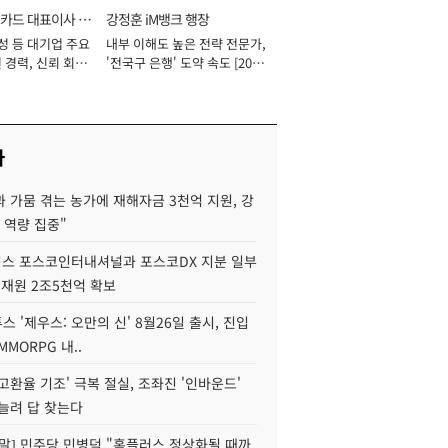
카드 대표이사 사
강정훈 iM뱅크 행장
성 등 대기업 주요
내부 이해도 높은 전략 전문가,
 경력, 신뢰 회복
'전국구 은행' 도약 속도 [2026
[2026년]
년]
사
 가뭄 겪는 농가에 재해자금 3천억 지원, 강
 역량 집중"
스 포스코인터내셔널과 포스코DX 지분 일부
 재원 2조5천억 확보
투스 '제우스: 오만의 신' 8월26일 출시, 진입
MMORPG 내..
고환율 기조' 극복 절실, 조좌진 '인바운드'
늘려 답 찾는다
정말] 민주당 민병덕 "홈플러스 정상화될 때까