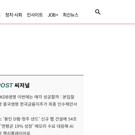
제
정치·사회
인사이트
JOB+
최신뉴스
씨저널
POST
' KDB생명 이번에는 매각 성공할까 : 본입찰
명 흥국생명 한국금융지주가 최종 인수제안서
 '용인 D램-청주 낸드' 신규 팹 건설에 54조
 '연평균 19% 성장' 메모리 수요 대응해 AI
장 핵심플레이어로