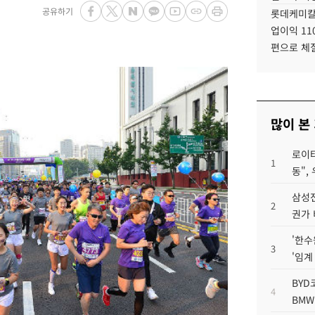
공유하기
롯데케미칼
업이익 11
편으로 체
많이 본
로이터
1
동",
삼성전
2
권가 
'한수
3
'임계
BYD
4
BMW