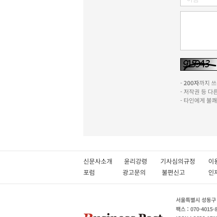
-
200자
까지 쓰실
- 저작권 등 
- 타인에게 불
신문사소개
윤리강령
기사심의규정
이
포럼
광고문의
불편신고
서울특별시 성동구 성
팩스 : 070-4015-