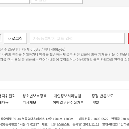
 수 있습니다. (현재 0 byte / 최대 400byte)
다른 사람의 권리를 침해하거나 명예를 훼손하는 댓글은 관련 법률에 의해 제재를 받을 수 있습니
쾌감을 주는 욕설 등 비하하는 단어가 내용에 포함되거나 인신공격성 글은 관리자의 판단에 의해
용자위원회
청소년보호정책
개인정보처리방침
정정·반론보도
인재채용
기사제보
이메일무단수집거부
RSS
수일로 39-34 서울숲더스페이스 12층 1201호-1203호
대표전화 : 1800-6522
편집국 070-4
8658
등록번호 : 서울 아 02897
제호: 비즈니스포스트
등록일: 2013.11.13
발행·편집인 : 강석