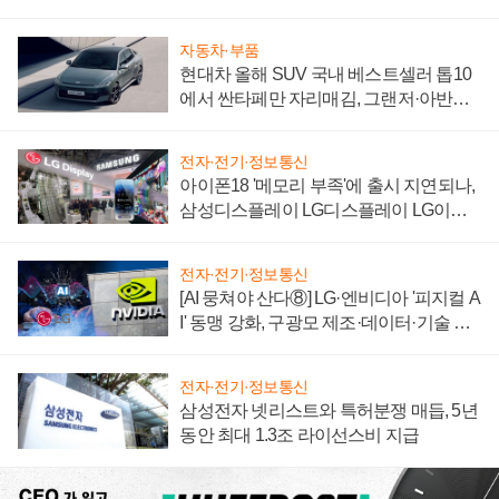
자동차·부품
현대차 올해 SUV 국내 베스트셀러 톱10
에서 싼타페만 자리매김, 그랜저·아반떼
'세단 쌍끌이'로 내수 방어
전자·전기·정보통신
아이폰18 '메모리 부족'에 출시 지연되나,
삼성디스플레이 LG디스플레이 LG이노
텍 '탈애플' 수익 다각화 속도
전자·전기·정보통신
[AI 뭉쳐야 산다⑧] LG·엔비디아 '피지컬 A
I' 동맹 강화, 구광모 제조·데이터·기술 결
집해 종합 로보틱스 기업으로
전자·전기·정보통신
삼성전자 넷리스트와 특허분쟁 매듭, 5년
동안 최대 1.3조 라이선스비 지급