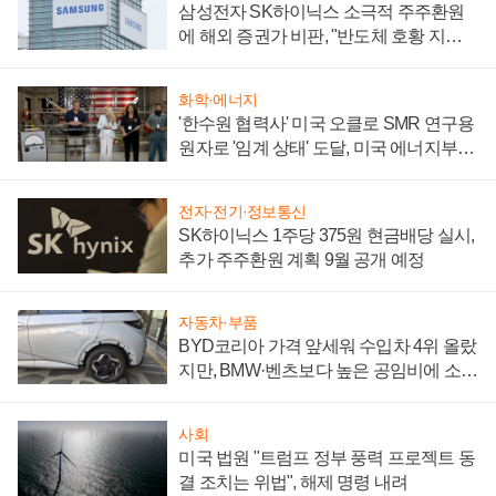
삼성전자 SK하이닉스 소극적 주주환원
에 해외 증권가 비판, "반도체 호황 지속
성 의문"
화학·에너지
'한수원 협력사' 미국 오클로 SMR 연구용
원자로 '임계 상태' 도달, 미국 에너지부
"중요한 이정표"
전자·전기·정보통신
SK하이닉스 1주당 375원 현금배당 실시,
추가 주주환원 계획 9월 공개 예정
자동차·부품
BYD코리아 가격 앞세워 수입차 4위 올랐
지만, BMW·벤츠보다 높은 공임비에 소비
자 불만 폭발
사회
미국 법원 "트럼프 정부 풍력 프로젝트 동
결 조치는 위법", 해제 명령 내려