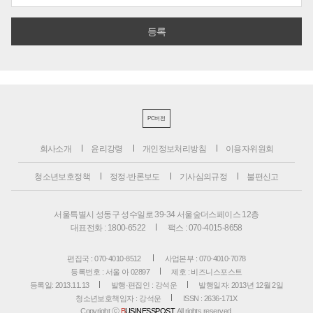
PC버전
회사소개
윤리강령
개인정보처리방침
이용자위원회
청소년보호정책
정정·반론보도
기사심의규정
불편신고
서울특별시 성동구 성수일로 39-34 서울숲더스페이스 12층
대표전화 : 1800-6522
팩스 : 070-4015-8658
편집국 : 070-4010-8512
사업본부 : 070-4010-7078
등록번호 : 서울 아 02897
제호 : 비즈니스포스트
등록일: 2013.11.13
발행·편집인 : 강석운
발행일자: 2013년 12월 2일
청소년보호책임자 : 강석운
ISSN : 2636-171X
Copyright ⓒ
B
USINESSPOST
. All rights reserved.