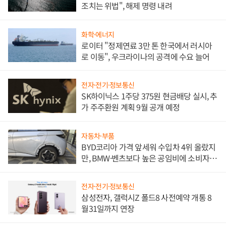
조치는 위법", 해제 명령 내려
화학·에너지
로이터 "정제연료 3만 톤 한국에서 러시아
로 이동", 우크라이나의 공격에 수요 늘어
전자·전기·정보통신
SK하이닉스 1주당 375원 현금배당 실시, 추
가 주주환원 계획 9월 공개 예정
자동차·부품
BYD코리아 가격 앞세워 수입차 4위 올랐지
만, BMW·벤츠보다 높은 공임비에 소비자
불만 폭발
전자·전기·정보통신
삼성전자, 갤럭시Z 폴드8 사전예약 개통 8
월31일까지 연장