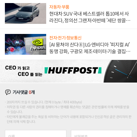
자동차·부품
현대차 SUV 국내 베스트셀러 톱10에서 사
라진다, 정의선 그랜저·아반떼 '세단 쌍끌
이'로 내수 방어
전자·전기·정보통신
[AI 뭉쳐야 산다⑧] LG·엔비디아 '피지컬 AI'
동맹 강화, 구광모 제조·데이터·기술 결집
해 종합 로보틱스 기업으로
기사댓글
0
개
200자까지 쓰실 수 있습니다. (현재 0 byte / 최대 400byte)
저작권 등 다른 사람의 권리를 침해하거나 명예를 훼손하는 댓글은 관련 법률에 의해 제재를 받을
수 있습니다.
타인에게 불쾌감을 주는 욕설 등 비하하는 단어가 내용에 포함되거나 인신공격성 글은 관리자의 판
단에 의해 삭제 합니다.