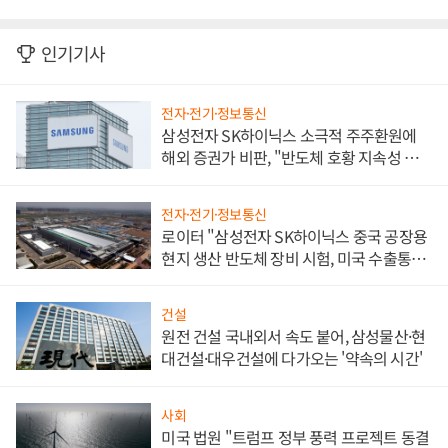
인기기사
전자·전기·정보통신
삼성전자 SK하이닉스 소극적 주주환원에
해외 증권가 비판, "반도체 호황 지속성 의
문"
전자·전기·정보통신
로이터 "삼성전자 SK하이닉스 중국 공장용
현지 생산 반도체 장비 시험, 미국 수출통제
대비"
건설
원전 건설 국내외서 속도 붙어, 삼성물산·현
대건설·대우건설에 다가오는 '약속의 시간'
사회
미국 법원 "트럼프 정부 풍력 프로젝트 동결