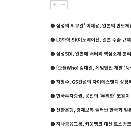
● 삼성의 외교관' 이재용, 일본의 반도체
● LG화학 SK이노베이션, 일본 수출 규
● 삼성SDI, 일본에 배터리 핵심소재 분
● [오늘Who] 김대일, 게임엔진 개발 '
● 허창수, GS건설의 자이에스앤디 상장
● 한국투자증권, 웅진의 '무리한' 코웨이
● 신한은행, 경제보복 둘러싼 한국과 일
● 하나금융그룹, 키움뱅크 대신 토스뱅