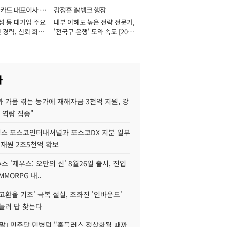
카드 대표이사 사
강정훈 iM뱅크 행장
성 등 대기업 주요
내부 이해도 높은 전략 전문가,
 경력, 신뢰 회복
'전국구 은행' 도약 속도 [2026
[2026년]
년]
사
 가뭄 겪는 농가에 재해자금 3천억 지원, 강
 역량 집중"
스 포스코인터내셔널과 포스코DX 지분 일부
 재원 2조5천억 확보
투스 '제우스: 오만의 신' 8월26일 출시, 진입
MMORPG 내..
고환율 기조' 극복 절실, 조좌진 '인바운드'
늘려 답 찾는다
정말] 민주당 민병덕 "홈플러스 정상화될 때까