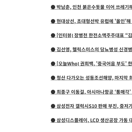
● 박남춘, 인천 붉은수돗물 이어 쓰레기
● 현대상선, 초대형선박 유럽에 '올인'
● [인터뷰] 장병천 한전소액주주대표 “
● 김선영, 헬릭스미스의 당뇨병성 신경병
● [오늘Who] 권희백, '중국어음 부도'
● 청산 다가오는 성동조선해양, 마지막 희
● 최종구 이동걸, 아시아나항공 ‘통매각’
● 삼성전자 갤럭시S10 판매 부진, 중저
● 삼성디스플레이, LCD 생산공장 가동 