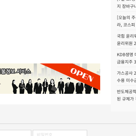
지 장바구
[오늘의 주
라, 코스피
국힘 윤리위
윤리위원 
KDB생명
금융지주 
가스공사 2
수용 미수금
반도체공학
된 규제가 