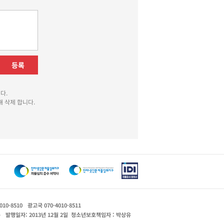
등록
다.
 삭제 합니다.
010-8510
광고국 070-4010-8511
운
발행일자: 2013년 12월 2일
청소년보호책임자 : 박상유