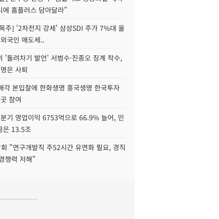
니에 홈플러스 담아달라"
목주] '2차전지 강세' 삼성SDI 주가 7%대 올
 외국인 매도세..
 '돌려차기 발언' 서범수·진종오 징계 착수,
2명은 사퇴
 매각 본입찰에 한화생명 흥국생명 한국투자
3곳 참여
분기 영업이익 6753억으로 66.9% 늘어, 민
은 13.5조
회 "연구개발직 주52시간 유연화 필요, 경직
경쟁력 저해"