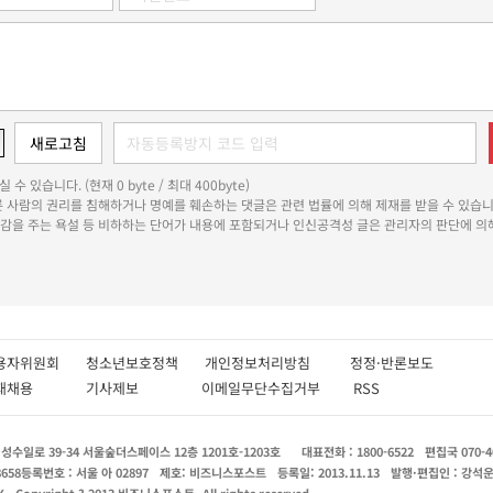
 수 있습니다. (현재 0 byte / 최대 400byte)
다른 사람의 권리를 침해하거나 명예를 훼손하는 댓글은 관련 법률에 의해 제재를 받을 수 있습니
쾌감을 주는 욕설 등 비하하는 단어가 내용에 포함되거나 인신공격성 글은 관리자의 판단에 의해
용자위원회
청소년보호정책
개인정보처리방침
정정·반론보도
인재채용
기사제보
이메일무단수집거부
RSS
수일로 39-34 서울숲더스페이스 12층 1201호-1203호
대표전화 : 1800-6522
편집국 070-4
8658
등록번호 : 서울 아 02897
제호: 비즈니스포스트
등록일: 2013.11.13
발행·편집인 : 강석
X
Copyright ? 2013 비즈니스포스트. All rights reserved.