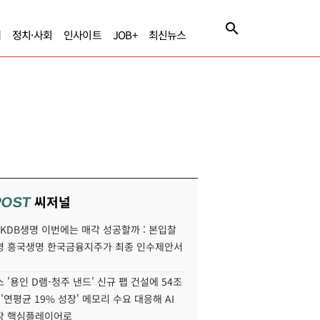
제
정치·사회
인사이트
JOB+
최신뉴스
씨저널
POST
' KDB생명 이번에는 매각 성공할까 : 본입찰
명 흥국생명 한국금융지주가 최종 인수제안서
 '용인 D램-청주 낸드' 신규 팹 건설에 54조
 '연평균 19% 성장' 메모리 수요 대응해 AI
장 핵심플레이어로