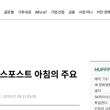
글로벌
기후대응
Who Is?
기업·산업
금융
시장·머니
시민·경
HUFF
니스포스트 아침의 주요
매각 '7수
에 한화생
냈다
2019-07-08 21:05:30
SK하이닉스
투입한다 :
인프라 시