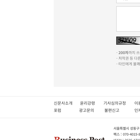
-
200자
까지 쓰실
- 저작권 등 
- 타인에게 불
신문사소개
윤리강령
기사심의규정
이
포럼
광고문의
불편신고
서울특별시 성동구 성
팩스 : 070-4015-
ISSN : 2636-171