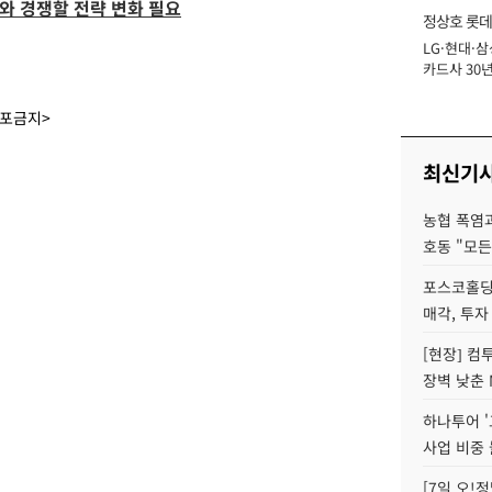
자와 경쟁할 전략 변화 필요
정상호 롯데
LG·현대·삼
장
카드사 30년
에 '초집중' 
배포금지>
최신기
농협 폭염과
호동 "모든
포스코홀딩
매각, 투자
[현장] 컴
장벽 낮춘 
하나투어 '
사업 비중 
[7일 오!