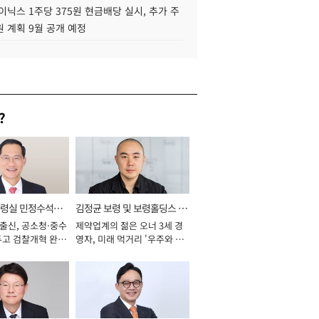
이닉스 1주당 375원 현금배당 실시, 추가 주
 계획 9월 공개 예정
?
통령실 민정수석비
김정균 보령 및 보령홀딩스 대
 출신, 공소청·중수
제약업계의 젊은 오너 3세 경
표이사 사장
두고 검찰개혁 완수
영자, 미래 먹거리 '우주와 헬
년]
스케어' 공들여 [2026년]