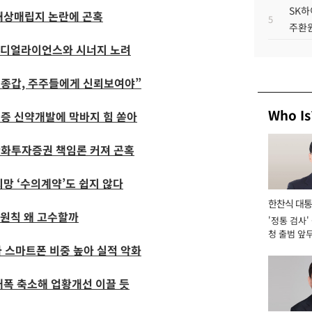
SK하
해상매립지 논란에 곤혹
5
주환원
해 디얼라이언스와 시너지 노려
김종갑, 주주들에게 신뢰보여야”
Who Is
증 신약개발에 막바지 힘 쏟아
 한화투자증권 책임론 커져 곤혹
망 ‘수의계약’도 쉽지 않다
한찬식 대
 원칙 왜 고수할까
'정통 검사'
서관
청 출범 앞
맡아 [2026
가 스마트폰 비중 높아 실적 악화
대폭 축소해 업황개선 이끌 듯