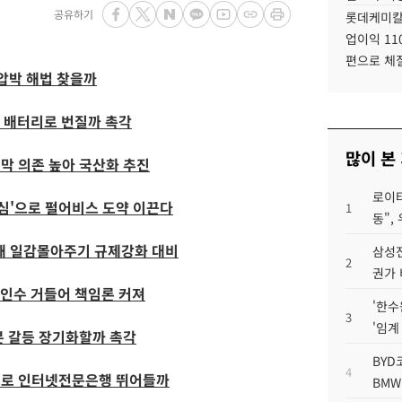
공유하기
롯데케미칼
업이익 11
편으로 체
압박 해법 찾을까
제 배터리로 번질까 촉각
많이 본
리막 의존 높아 국산화 추진
로이터
뚝심'으로 펄어비스 도약 이끈다
1
동",
해 일감몰아주기 규제강화 대비
삼성전
2
권가 
 인수 거들어 책임론 커져
'한수
3
'임계
본 갈등 장기화할까 촉각
BYD
4
크로 인터넷전문은행 뛰어들까
BMW