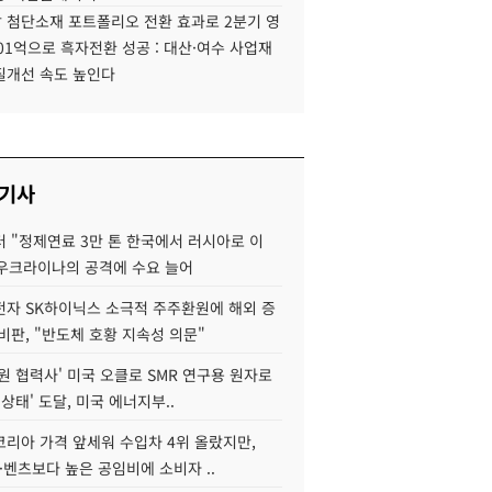
 첨단소재 포트폴리오 전환 효과로 2분기 영
01억으로 흑자전환 성공 : 대산·여수 사업재
질개선 속도 높인다
 기사
 "정제연료 3만 톤 한국에서 러시아로 이
 우크라이나의 공격에 수요 늘어
자 SK하이닉스 소극적 주주환원에 해외 증
비판, "반도체 호황 지속성 의문"
원 협력사' 미국 오클로 SMR 연구용 원자로
 상태' 도달, 미국 에너지부..
코리아 가격 앞세워 수입차 4위 올랐지만,
·벤츠보다 높은 공임비에 소비자 ..