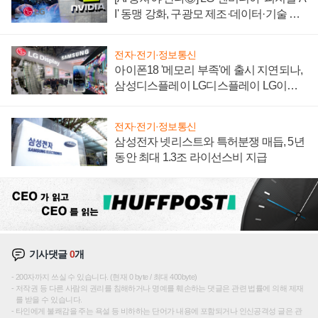
I' 동맹 강화, 구광모 제조·데이터·기술 결
집해 종합 로보틱스 기업으로
전자·전기·정보통신
아이폰18 '메모리 부족'에 출시 지연되나,
삼성디스플레이 LG디스플레이 LG이노
텍 '탈애플' 수익 다각화 속도
전자·전기·정보통신
삼성전자 넷리스트와 특허분쟁 매듭, 5년
동안 최대 1.3조 라이선스비 지급
기사댓글
0
개
200자까지 쓰실 수 있습니다. (현재 0 byte / 최대 400byte)
저작권 등 다른 사람의 권리를 침해하거나 명예를 훼손하는 댓글은 관련 법률에 의해 제재
를 받을 수 있습니다.
타인에게 불쾌감을 주는 욕설 등 비하하는 단어가 내용에 포함되거나 인신공격성 글은 관