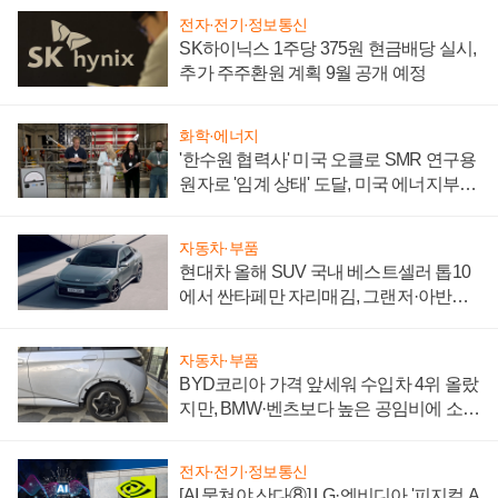
전자·전기·정보통신
SK하이닉스 1주당 375원 현금배당 실시,
추가 주주환원 계획 9월 공개 예정
화학·에너지
'한수원 협력사' 미국 오클로 SMR 연구용
원자로 '임계 상태' 도달, 미국 에너지부
"중요한 이정표"
자동차·부품
현대차 올해 SUV 국내 베스트셀러 톱10
에서 싼타페만 자리매김, 그랜저·아반떼
'세단 쌍끌이'로 내수 방어
자동차·부품
BYD코리아 가격 앞세워 수입차 4위 올랐
지만, BMW·벤츠보다 높은 공임비에 소비
자 불만 폭발
전자·전기·정보통신
[AI 뭉쳐야 산다⑧] LG·엔비디아 '피지컬 A