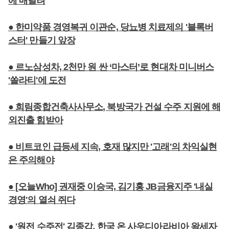
에 매달려
● 한미약품 경영복귀 이관순, 당뇨병 치료제의 '블록버
스터' 만들기 앞장
● 르노삼성차, 2천만 원 싼 ‘마스터’로 현대차 미니버스
'쏠라티'에 도전
● 희림종합건축사사무소, 북방국가 건설 수주 지원에 해
외진출 힘받아
● 비트코인 급등세 지속, 호재 많지만 '고래'의 차익실현
은 주의해야
● [오늘Who] 권재중 이승국, 김기홍 JB금융지주 '내실
경영'의 열쇠 쥐다
● '원전 수주전' 김종갑, 한국 온 사우디아라비아 왕세자