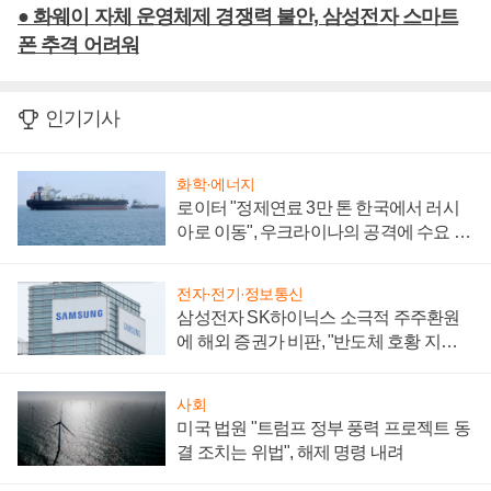
● 화웨이 자체 운영체제 경쟁력 불안, 삼성전자 스마트
폰 추격 어려워
인기기사
화학·에너지
로이터 "정제연료 3만 톤 한국에서 러시
아로 이동", 우크라이나의 공격에 수요 늘
어
전자·전기·정보통신
삼성전자 SK하이닉스 소극적 주주환원
에 해외 증권가 비판, "반도체 호황 지속
성 의문"
사회
미국 법원 "트럼프 정부 풍력 프로젝트 동
결 조치는 위법", 해제 명령 내려