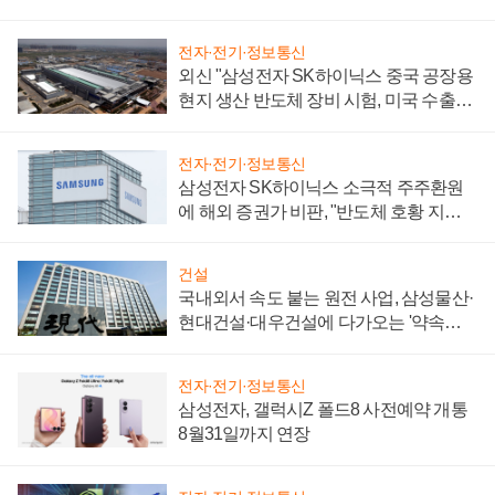
전자·전기·정보통신
외신 "삼성전자 SK하이닉스 중국 공장용
현지 생산 반도체 장비 시험, 미국 수출통
제 대비"
전자·전기·정보통신
삼성전자 SK하이닉스 소극적 주주환원
에 해외 증권가 비판, "반도체 호황 지속
성 의문"
건설
국내외서 속도 붙는 원전 사업, 삼성물산·
현대건설·대우건설에 다가오는 '약속의
시간'
전자·전기·정보통신
삼성전자, 갤럭시Z 폴드8 사전예약 개통
8월31일까지 연장