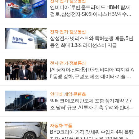
전자·전기·정보통신
엔비디아 '루빈 울트라'에도 HBM4 탑재
검토, 삼성전자·SK하이닉스 HBM4 수율
에 주도권 갈린다
전자·전기·정보통신
삼성전자 넷리스트와 특허분쟁 매듭, 5년
동안 최대 1.3조 라이선스비 지급
전자·전기·정보통신
[AI 뭉쳐야 산다⑧] LG·엔비디아 '피지컬 A
I' 동맹 강화, 구광모 제조·데이터·기술 결
집해 종합 로보틱스 기업으로
인터넷·게임·콘텐츠
빅테크 메모리반도체 포함 장기계약 '2.7
조 달러' 규모, AI 투자 위축 우려와 반대
신호
자동차·부품
BYD코리아 가격 앞세워 수입차 4위 올랐
지만, BMW·벤츠보다 높은 공임비에 소비