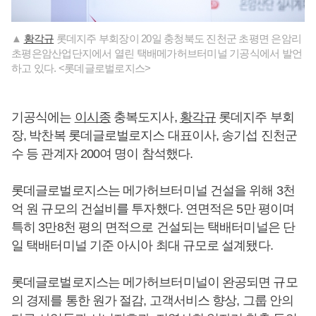
▲
황각규
롯데지주 부회장이 20일 충청북도 진천군 초평면 은암리
초평은암산업단지에서 열린 택배메가허브터미널 기공식에서 발언
하고 있다. <롯데글로벌로지스>
기공식에는
이시종
충복도지사,
황각규
롯데지주 부회
장, 박찬복 롯데글로벌로지스 대표이사, 송기섭 진천군
수 등 관계자 200여 명이 참석했다.
롯데글로벌로지스는 메가허브터미널 건설을 위해 3천
억 원 규모의 건설비를 투자했다. 연면적은 5만 평이며
특히 3만8천 평의 면적으로 건설되는 택배터미널은 단
일 택배터미널 기준 아시아 최대 규모로 설계됐다.
롯데글로벌로지스는 메가허브터미널이 완공되면 규모
의 경제를 통한 원가 절감, 고객서비스 향상, 그룹 안의