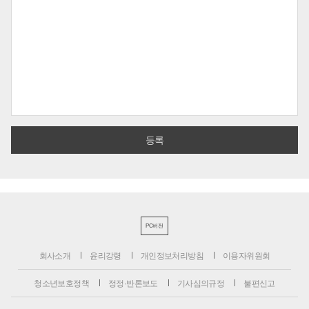
PC버전
회사소개
윤리강령
개인정보처리방침
이용자위원회
청소년보호정책
정정·반론보도
기사심의규정
불편신고