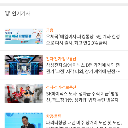
인기기사
금융
우체국 '매일이자 파킹통장' 5만 계좌 한정
으로 다시 출시, 최고 연 2.0% 금리
전자·전기·정보통신
삼성전자 SK하이닉스 D램 가격에 해외 증
권가 '고점' 시각 나와, 장기 계약에 단점 부
각
전자·전기·정보통신
SK하이닉스 노사 '성과급 주식 지급' 평행
선, 곽노정 'N% 성과급' 법적 논란 벗을지 주
목
항공·물류
파라타항공 내년 미주 장거리 노선 첫 도전,