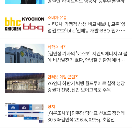
윤철민 '하이브리드 항공사' 승부수 통할까
소비자·유통
치킨3사 '가맹점 상생' 비교해보니, 교촌 '영
업권 보호'·bhc '신메뉴 개발'·BBQ '원가 부
담'
화학·에너지
[김민정 기자의 '코스뽀'] 지엔씨에너지 AI 붐
에 비상발전기 호황, 안병철 친환경 에너지
발전전문기업 향한다
인터넷·게임·콘텐츠
YG엔터 하반기 빅뱅 월드투어로 실적 성장
증권가 전망, 신인 보이그룹도 주목
정치
[여론조사꽃] 민주당 당대표 선호도 정청래
30.5%·김민석 29.6%, 0.9%p 초접전