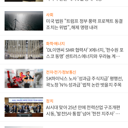
사회
미국 법원 "트럼프 정부 풍력 프로젝트 동결
조치는 위법", 해제 명령 내려
화학·에너지
'DL이앤씨 SMR 협력사' X에너지, '한수원 포
스코 동맹' 센트러스에너지와 우라늄 계약
체결
전자·전기·정보통신
SK하이닉스 노사 '성과급 주식지급' 평행선,
곽노정 'N% 성과급' 법적 논란 벗을지 주목
정치
AI시대 맞아 25년 만에 전력산업 구조개편
시동, '발전5사 통합' 넘어 '한전 지주사' 재편
론도