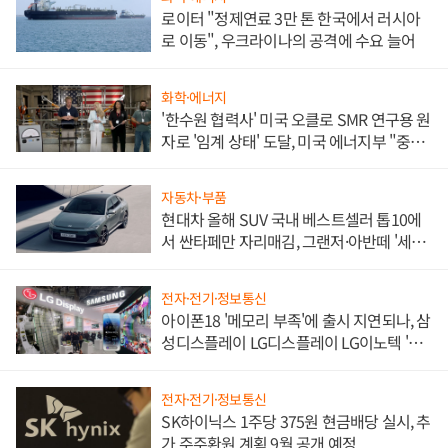
로이터 "정제연료 3만 톤 한국에서 러시아
로 이동", 우크라이나의 공격에 수요 늘어
화학·에너지
'한수원 협력사' 미국 오클로 SMR 연구용 원
자로 '임계 상태' 도달, 미국 에너지부 "중요
한 이정표"
자동차·부품
현대차 올해 SUV 국내 베스트셀러 톱10에
서 싼타페만 자리매김, 그랜저·아반떼 '세단
쌍끌이'로 내수 방어
전자·전기·정보통신
아이폰18 '메모리 부족'에 출시 지연되나, 삼
성디스플레이 LG디스플레이 LG이노텍 '탈
애플' 수익 다각화 속도
전자·전기·정보통신
SK하이닉스 1주당 375원 현금배당 실시, 추
가 주주환원 계획 9월 공개 예정