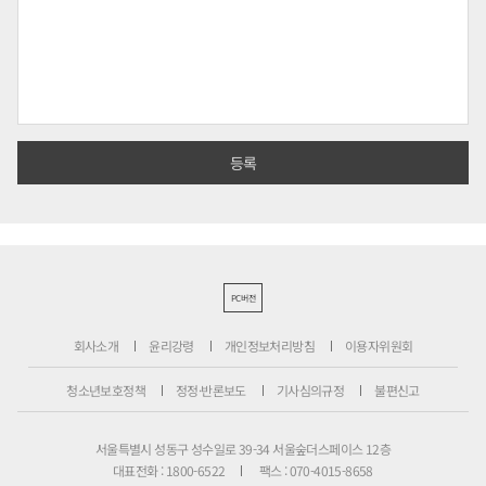
PC버전
회사소개
윤리강령
개인정보처리방침
이용자위원회
청소년보호정책
정정·반론보도
기사심의규정
불편신고
서울특별시 성동구 성수일로 39-34 서울숲더스페이스 12층
대표전화 : 1800-6522
팩스 : 070-4015-8658