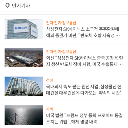
인기기사
전자·전기·정보통신
삼성전자 SK하이닉스 소극적 주주환원에
해외 증권가 비판, "반도체 호황 지속성 의
문"
전자·전기·정보통신
외신 "삼성전자 SK하이닉스 중국 공장용 현
지 생산 반도체 장비 시험, 미국 수출통제 대
비"
건설
국내외서 속도 붙는 원전 사업, 삼성물산·현
대건설·대우건설에 다가오는 '약속의 시간'
사회
미국 법원 "트럼프 정부 풍력 프로젝트 동결
조치는 위법", 해제 명령 내려