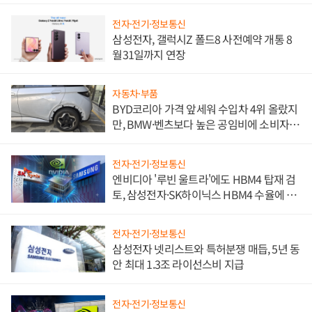
전자·전기·정보통신
삼성전자, 갤럭시Z 폴드8 사전예약 개통 8
월31일까지 연장
자동차·부품
BYD코리아 가격 앞세워 수입차 4위 올랐지
만, BMW·벤츠보다 높은 공임비에 소비자
불만 폭발
전자·전기·정보통신
엔비디아 '루빈 울트라'에도 HBM4 탑재 검
토, 삼성전자·SK하이닉스 HBM4 수율에 주
도권 갈린다
전자·전기·정보통신
삼성전자 넷리스트와 특허분쟁 매듭, 5년 동
안 최대 1.3조 라이선스비 지급
전자·전기·정보통신