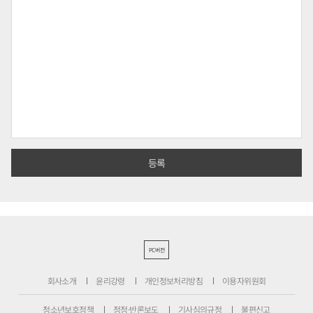
PC버전
회사소개
윤리강령
개인정보처리방침
이용자위원회
청소년보호정책
정정·반론보도
기사심의규정
불편신고