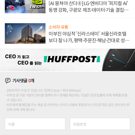
[AI 뭉쳐야 산다⑧] LG·엔비디아 '피지컬 AI'
동맹 강화, 구광모 제조·데이터·기술 결집
해 종합 로보틱스 기업으로
소비자·유통
이부진 야심작 '신라스테이' 서울신라호텔
보다 잘 나가, 평택·주문진·해남·건대로 성
장판 더 넓힌다
기사댓글
0
개
200자까지 쓰실 수 있습니다. (현재 0 byte / 최대 400byte)
저작권 등 다른 사람의 권리를 침해하거나 명예를 훼손하는 댓글은 관련 법률에 의해 제재를 받을
수 있습니다.
타인에게 불쾌감을 주는 욕설 등 비하하는 단어가 내용에 포함되거나 인신공격성 글은 관리자의 판
단에 의해 삭제 합니다.