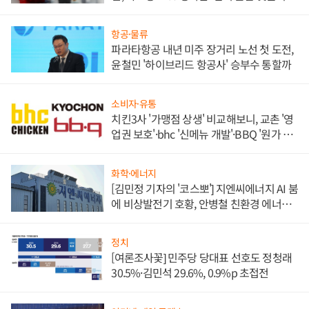
목
항공·물류
파라타항공 내년 미주 장거리 노선 첫 도전,
윤철민 '하이브리드 항공사' 승부수 통할까
소비자·유통
치킨3사 '가맹점 상생' 비교해보니, 교촌 '영
업권 보호'·bhc '신메뉴 개발'·BBQ '원가 부
담'
화학·에너지
[김민정 기자의 '코스뽀'] 지엔씨에너지 AI 붐
에 비상발전기 호황, 안병철 친환경 에너지
발전전문기업 향한다
정치
[여론조사꽃] 민주당 당대표 선호도 정청래
30.5%·김민석 29.6%, 0.9%p 초접전