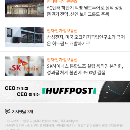
인터넷·게임·콘텐츠
YG엔터 하반기 빅뱅 월드투어로 실적 성장
증권가 전망, 신인 보이그룹도 주목
전자·전기·정보통신
삼성전자, 미국 오크리지국립연구소와 극저
온 히트펌프 개발하기로
전자·전기·정보통신
SK하이닉스 통합노조 설립 움직임 본격화,
성과급 체계 불만에 3500명 결집
기사댓글
3
개
200자까지 쓰실 수 있습니다. (현재 0 byte / 최대 400byte)
저작권 등 다른 사람의 권리를 침해하거나 명예를 훼손하는 댓글은 관련 법률에 의해 제재를 받을
수 있습니다.