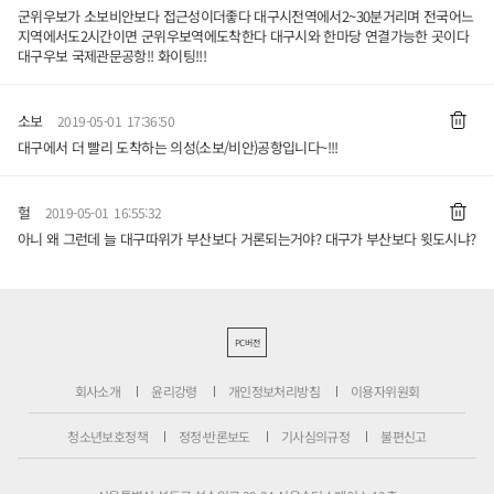
군위우보가 소보비안보다 접근성이더좋다 대구시전역에서2~30분거리며 전국어느
지역에서도2시간이면 군위우보역에도착한다 대구시와 한마당 연결가능한 곳이다
대구우보 국제관문공항!! 화이팅!!!
소보
2019-05-01 17:36:50
대구에서 더 빨리 도착하는 의성(소보/비안)공항입니다~!!!
헐
2019-05-01 16:55:32
아니 왜 그런데 늘 대구따위가 부산보다 거론되는거야? 대구가 부산보다 윗도시냐?
PC버전
회사소개
윤리강령
개인정보처리방침
이용자위원회
청소년보호정책
정정·반론보도
기사심의규정
불편신고