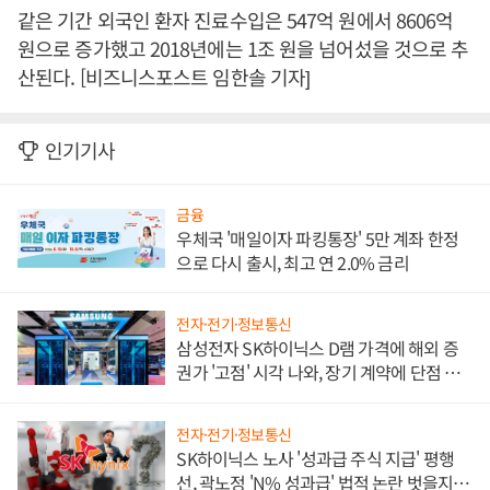
같은 기간 외국인 환자 진료수입은 547억 원에서 8606억
원으로 증가했고 2018년에는 1조 원을 넘어섰을 것으로 추
산된다. [비즈니스포스트 임한솔 기자]
인기기사
금융
우체국 '매일이자 파킹통장' 5만 계좌 한정
으로 다시 출시, 최고 연 2.0% 금리
전자·전기·정보통신
삼성전자 SK하이닉스 D램 가격에 해외 증
권가 '고점' 시각 나와, 장기 계약에 단점 부
각
전자·전기·정보통신
SK하이닉스 노사 '성과급 주식 지급' 평행
선, 곽노정 'N% 성과급' 법적 논란 벗을지 주