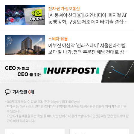
전자·전기·정보통신
[AI 뭉쳐야 산다⑧] LG·엔비디아 '피지컬 AI'
동맹 강화, 구광모 제조·데이터·기술 결집
해 종합 로보틱스 기업으로
소비자·유통
이부진 야심작 '신라스테이' 서울신라호텔
보다 잘 나가, 평택·주문진·해남·건대로 성
장판 더 넓힌다
기사댓글
0
개
200자까지 쓰실 수 있습니다. (현재 0 byte / 최대 400byte)
저작권 등 다른 사람의 권리를 침해하거나 명예를 훼손하는 댓글은 관련 법률에 의해 제재를 받을
수 있습니다.
타인에게 불쾌감을 주는 욕설 등 비하하는 단어가 내용에 포함되거나 인신공격성 글은 관리자의 판
단에 의해 삭제 합니다.