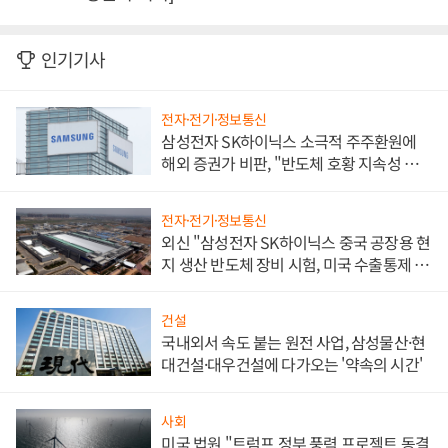
인기기사
전자·전기·정보통신
삼성전자 SK하이닉스 소극적 주주환원에
해외 증권가 비판, "반도체 호황 지속성 의
문"
전자·전기·정보통신
외신 "삼성전자 SK하이닉스 중국 공장용 현
지 생산 반도체 장비 시험, 미국 수출통제 대
비"
건설
국내외서 속도 붙는 원전 사업, 삼성물산·현
대건설·대우건설에 다가오는 '약속의 시간'
사회
미국 법원 "트럼프 정부 풍력 프로젝트 동결