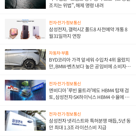
조치는 위법", 해제 명령 내려
전자·전기·정보통신
삼성전자, 갤럭시Z 폴드8 사전예약 개통 8
월31일까지 연장
자동차·부품
BYD코리아 가격 앞세워 수입차 4위 올랐지
만, BMW·벤츠보다 높은 공임비에 소비자
불만 폭발
전자·전기·정보통신
엔비디아 '루빈 울트라'에도 HBM4 탑재 검
토, 삼성전자·SK하이닉스 HBM4 수율에 주
도권 갈린다
전자·전기·정보통신
삼성전자 넷리스트와 특허분쟁 매듭, 5년 동
안 최대 1.3조 라이선스비 지급