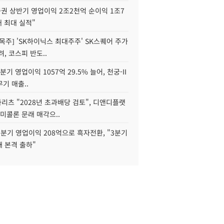
권 상반기 영업이익 2조2천억 순이익 1조7
대 최대 실적"
목주] 'SK하이닉스 최대주주' SK스퀘어 주가
려, 코스피 반도..
2분기 영업이익 1057억 29.5% 늘어, 천궁-II
기 매출..
화리츠 "2028년 초과배당 검토", 디앤디플랫
미콜론 문래 매각으..
분기 영업이익 208억으로 흑자전환, "3분기
재 본격 출하"