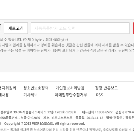
 수 있습니다. (현재 0 byte / 최대 400byte)
다른 사람의 권리를 침해하거나 명예를 훼손하는 댓글은 관련 법률에 의해 제재를 받을 수 있습니
쾌감을 주는 욕설 등 비하하는 단어가 내용에 포함되거나 인신공격성 글은 관리자의 판단에 의해
용자위원회
청소년보호정책
개인정보처리방침
정정·반론보도
인재채용
기사제보
이메일무단수집거부
RSS
수일로 39-34 서울숲더스페이스 12층 1201호-1203호
대표전화 : 1800-6522
편집국 070-4
8658
등록번호 : 서울 아 02897
제호: 비즈니스포스트
등록일: 2013.11.13
발행·편집인 : 강석
X
Copyright ? 2013 비즈니스포스트. All rights reserved.
 매체는 독자와 취재원 등 뉴스이용자의 권리 보장을 위해 반론이나 정정보도, 추후보도를 요청할 수 