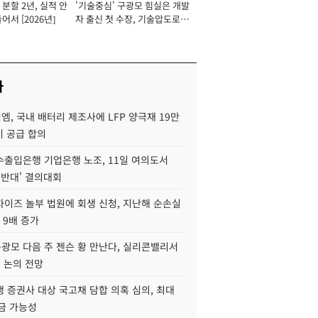
분할 2년, 실적 안
'기술중심' 구광모 힘실은 개발
이사 사장
어서 [2026년]
자 출신 첫 수장, 기술압도로
경쟁력 확보 사활 [2026년]
사
, 국내 배터리 제조사에 LFP 양극재 19만
기 공급 합의
수출입은행 기업은행 노조, 11일 여의도서
 반대' 결의대회
차이즈 놀부 법원에 회생 신청, 지난해 순손실
 9배 증가
구광모 다음 주 젠슨 황 만난다, 실리콘밸리서
' 논의 전망
 증권사 대상 국고채 담합 의혹 심의, 최대
금 가능성