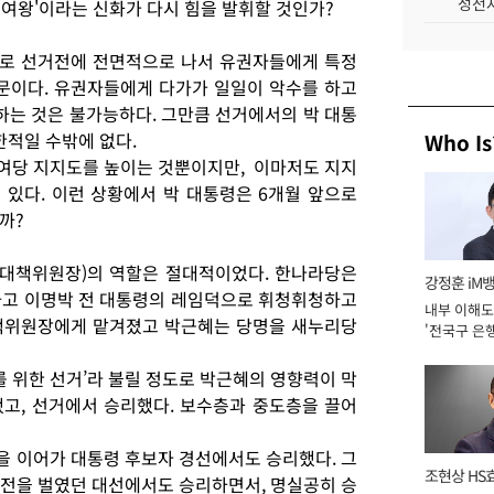
성전자
 여왕'이라는 신화가 다시 힘을 발휘할 것인가?
으로 선거전에 전면적으로 나서 유권자들에게 특정
문이다. 유권자들에게 다가가 일일이 악수를 하고
하는 것은 불가능하다. 그만큼 선거에서의 박 대통
한적일 수밖에 없다.
Who Is
 여당 지지도를 높이는 것뿐이지만, 이마저도 지지
있다. 이런 상황에서 박 대통령은 6개월 앞으로
까?
비상대책위원장)의 역할은 절대적이었다. 한나라당은
강정훈 iM
하고 이명박 전 대통령의 레임덕으로 휘청휘청하고
내부 이해도
책위원장에게 맡겨졌고 박근혜는 당명을 새누리당
'전국구 은행
년]
를 위한 선거’라 불릴 정도로 박근혜의 영향력이 막
고, 선거에서 승리했다. 보수층과 중도층을 끌어
 이어가 대통령 후보자 경선에서도 승리했다. 그
조현상 HS
전을 벌였던 대선에서도 승리하면서, 명실공히 승