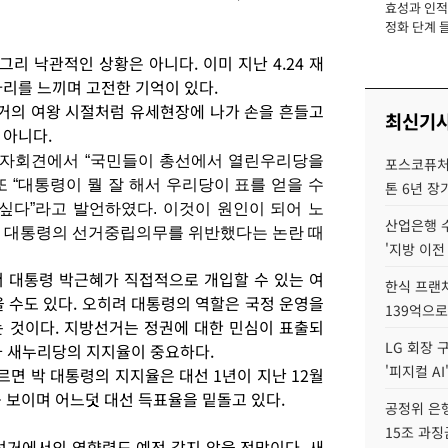
효성과 인적 
장
정화 단계 들
 낙관적인 상황은 아니다. 이미 지난 4.24 재
자리를 느끼며 고전한 기억이 있다.
선거의 여왕 시절처럼 유세현장에 나가 손을 흔들고
최신기
 아니다.
 기자회견에서 “국민들이 총선에서 열린우리당을
포스코퓨처엠
 “대통령이 뭘 잘 해서 우리당이 표를 얻을 수
톤 6년 장
싶다”라고 발언하였다. 이것이 원인이 되어 노
산업은행 
. 대통령의 선거중립의무를 위반했다는 논란 때
'지방 이전
 대통령 박근혜가 직접적으로 개입할 수 있는 여
한식 프랜
 수도 있다. 오히려 대통령의 역할은 국정 운영을
139억으로
 것이다. 지방선거는 정권에 대한 민심이 표출되
LG 회장 
과 새누리당의 지지율이 중요하다.
'피지컬 AI
면 박 대통령의 지지율은 대선 1년이 지난 12월
 보이며 어느덧 대선 득표율을 밑돌고 있다.
공정위 은행
15조 과징
선거에서의 영향력도 예전 같지 않을 전망이다. 새