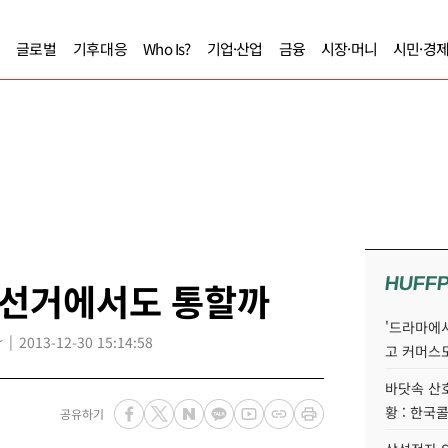
글로벌
기후대응
Who Is?
기업·산업
금융
시장·머니
시민·경
HUFF
방선거에서도 통할까
'드라마에서
r
2013-12-30 15:14:58
고 커머스
바닷속 산
황 : 한국
공유하기