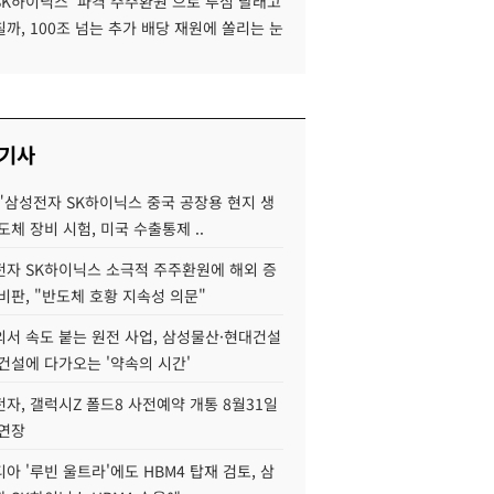
SK하이닉스 '파격 주주환원'으로 투심 달래고
까, 100조 넘는 추가 배당 재원에 쏠리는 눈
 기사
"삼성전자 SK하이닉스 중국 공장용 현지 생
도체 장비 시험, 미국 수출통제 ..
자 SK하이닉스 소극적 주주환원에 해외 증
비판, "반도체 호황 지속성 의문"
서 속도 붙는 원전 사업, 삼성물산·현대건설
건설에 다가오는 '약속의 시간'
자, 갤럭시Z 폴드8 사전예약 개통 8월31일
 연장
아 '루빈 울트라'에도 HBM4 탑재 검토, 삼