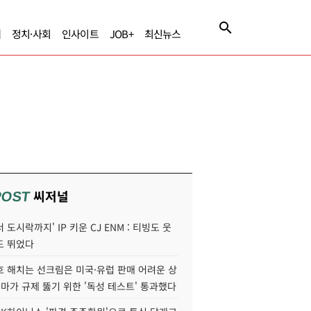
제
정치·사회
인사이트
JOB+
최신뉴스
씨저널
POST
 도시락까지' IP 키운 CJ ENM : 티빙도 웃
도 뛰었다
호 해치는 선크림은 미국·유럽 판매 어려운 상
콜마가 규제 뚫기 위한 '독성 테스트' 통과했다