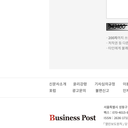
-
200자
까지 쓰실
- 저작권 등 
- 타인에게 불
신문사소개
윤리강령
기사심의규정
이
포럼
광고문의
불편신고
서울특별시 성동구 성
팩스 : 070-4015-
ISSN : 2636-171
열린보도원칙
당