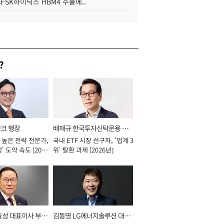
·SK하이닉스 HBM4 수율에..
?
뱅크 행장
배재규 한국투자신탁운용 대
 높은 전략 전문가,
국내 ETF 시장 선구자, '업계 3
표이사 사장
' 도약 속도 [2026
위' 탈환 과제 [2026년]
효성 대표이사 부회
김동명 LG에너지솔루션 대표