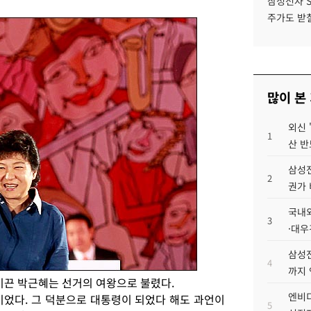
삼성전자 
주가도 받칠
많이 본
외신 
1
산 반
삼성전
2
권가 
국내외
3
·대우
삼성전
4
까지
이끈 박근혜는 선거의 여왕으로 불렸다.
엔비디
이었다. 그 덕분으로 대통령이 되었다 해도 과언이
5