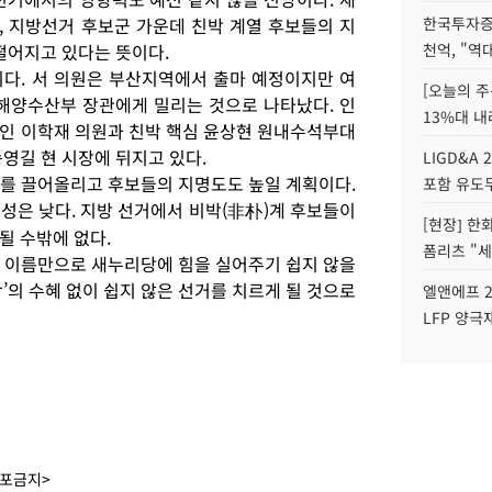
 지방선거 후보군 가운데 친박 계열 후보들의 지
한국투자증
떨어지고 있다는 뜻이다.
천억, "역
다. 서 의원은 부산지역에서 출마 예정이지만 여
[오늘의 주
해양수산부 장관에게 밀리는 것으로 나타났다. 인
13%대 내
인 이학재 의원과 친박 핵심 윤상현 원내수석부대
영길 현 시장에 뒤지고 있다.
LIGD&A 
를 끌어올리고 후보들의 지명도도 높일 계획이다.
포함 유도무
성은 낮다. 지방 선거에서 비박(非朴)계 후보들이
[현장] 한
될 수밖에 없다.
폼리츠 "세
 이름만으로 새누리당에 힘을 실어주기 쉽지 않을
’의 수혜 없이 쉽지 않은 선거를 치르게 될 것으로
엘앤에프 2
LFP 양극
배포금지>