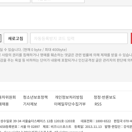
 수 있습니다. (현재 0 byte / 최대 400byte)
다른 사람의 권리를 침해하거나 명예를 훼손하는 댓글은 관련 법률에 의해 제재를 받을 수 있습니
쾌감을 주는 욕설 등 비하하는 단어가 내용에 포함되거나 인신공격성 글은 관리자의 판단에 의해
용자위원회
청소년보호정책
개인정보처리방침
정정·반론보도
인재채용
기사제보
이메일무단수집거부
RSS
수일로 39-34 서울숲더스페이스 12층 1201호-1203호
대표전화 : 1800-6522
편집국 070-4
8658
등록번호 : 서울 아 02897
제호: 비즈니스포스트
등록일: 2013.11.13
발행·편집인 : 강석
X
Copyright ? 2013 비즈니스포스트. All rights reserved.