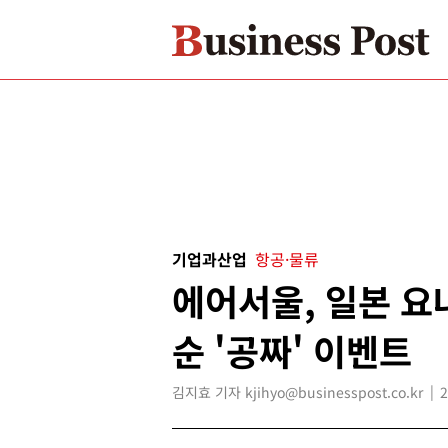
기업과산업
항공·물류
에어서울, 일본 요
순 '공짜' 이벤트
김지효 기자 kjihyo@businesspost.co.kr
2