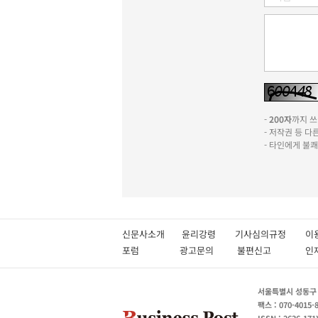
-
200자
까지 쓰실
- 저작권 등 
- 타인에게 불
신문사소개
윤리강령
기사심의규정
이
포럼
광고문의
불편신고
서울특별시 성동구 성
팩스 : 070-4015-
ISSN : 2636-171