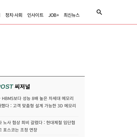
제
정치·사회
인사이트
JOB+
최신뉴스
씨저널
POST
HBM5보다 성능 8배 높은 차세대 메모리
개했다 : 고객 맞춤형 설계 가능한 3D 메모리
 노사 협상 희비 갈렸다 : 현대제철 임단협
고 포스코는 조정 연장