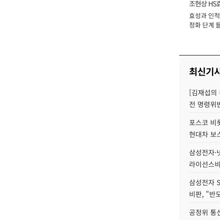
조현상 HS
효성과 인적 
장
정화 단계 들
최신기
[김재섭의
전 명령위반
포스코 비롯
현대차 보
삼성전자·넷
라이선스비
삼성전자 
비판, "반
공정위 통