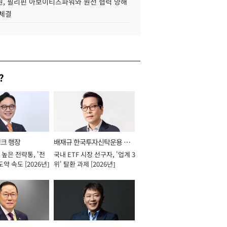
, 필리핀 아보이티즈파워와 원전 협력 양해
 체결
?
뱅크 행장
배재규 한국투자신탁운용 대
높은 전략통, '전
국내 ETF 시장 선구자, '업계 3
표이사 사장
도약 속도 [2026년]
위' 탈환 과제 [2026년]