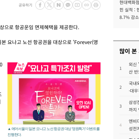
현대백화점그
공유하기
힌 실적 :
8.7% 감소
대상으로 항공운임 면제혜택을 제공한다.
본 요나고 노선 항공권을 대상으로 ‘Forever(영
많이 본
0
외신 
1
산 반
국내외
2
·대우
도
저
삼성전
3
까지
엔비디
4
성전자
▲ 에어서울이 일본 요나고 노선 항공권 대상 '영원특가' 이벤트를
진행한다.