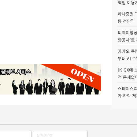
책임 이용
하나증권 "
등 전망"
티웨이항공
항공사'로
카카오 쿠팡
부터 AI 
[K-GX에
적 문제없다
스페이스X의
가 하락 