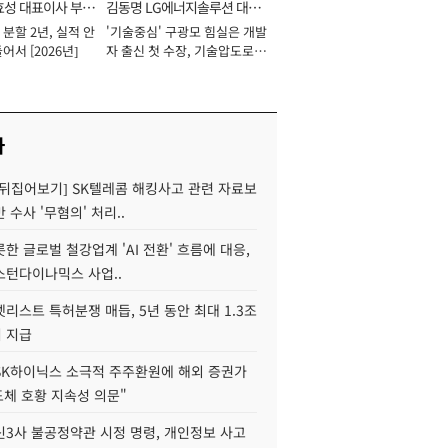
효성 대표이사 부회
김동명 LG에너지솔루션 대표
분할 2년, 실적 안
'기술중심' 구광모 힘실은 개발
이사 사장
어서 [2026년]
자 출신 첫 수장, 기술압도로
경쟁력 확보 사활 [2026년]
사
 뒤집어보기] SK텔레콤 해킹사고 관련 자료보
 수사 '무혐의' 처리..
한 글로벌 철강업계 'AI 전환' 흐름에 대응,
스턴다이나믹스 사업..
리스트 특허분쟁 매듭, 5년 동안 최대 1.3조
 지급
SK하이닉스 소극적 주주환원에 해외 증권가
도체 호황 지속성 의문"
신3사 불공정약관 시정 명령, 개인정보 사고