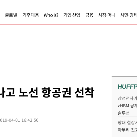
글로벌
기후대응
Who Is?
기업·산업
금융
시장·머니
시민·경
HUFF
나고 노선 항공권 선착
삼성전자가 
zHBM 공
솔루션
019-04-01 16:42:50
양대 철강사
마무리 짓