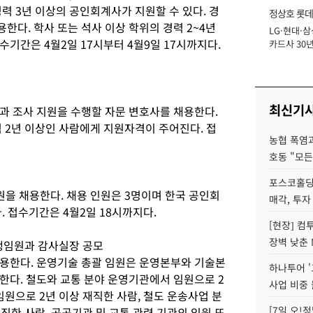
력 3년 이상의 공인회계사가 지원할 수 있다. 경
정상호 롯데
다. 학사 또는 석사 이상 학위의 경력 2~4년
LG·현대·삼
장
기간은 4월2일 17시부터 4월9일 17시까지다.
카드사 30년
에 '초집중' 
최신기
과 조사 지원을 수행할 자문 변호사를 채용한다.
 2년 이상인 사람에게 지원자격이 주어진다. 접
농협 폭염과
호동 "모든
포스코홀딩
원을 채용한다. 채용 인원은 3명이며 한국 공인회
매각, 투자
. 접수기간은 4월2일 18시까지다.
[현장] 컴
장벽 낮춘 
행임원과 감사실장 공모
용한다. 운영기술 총괄 임원은 운영본부와 기술본
하나투어 '
한다. 철도와 교통 분야 운영기관에서 임원으로 2
사업 비중 
임원으로 2년 이상 재직한 사람, 철도 운송사업 분
[7일 오!
직한 사람, 공공기관 및 교통 관련 기관의 임원 또