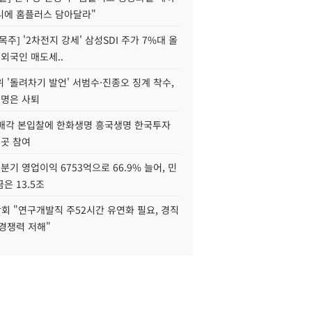
니에 홈플러스 담아달라"
목주] '2차전지 강세' 삼성SDI 주가 7%대 올
 외국인 매도세..
 '돌려차기 발언' 서범수·진종오 징계 착수,
2명은 사퇴
 매각 본입찰에 한화생명 흥국생명 한국투자
3곳 참여
분기 영업이익 6753억으로 66.9% 늘어, 민
은 13.5조
회 "연구개발직 주52시간 유연화 필요, 경직
경쟁력 저해"