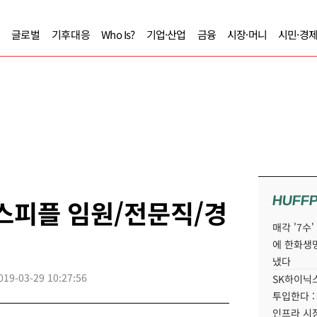
글로벌
기후대응
Who Is?
기업·산업
금융
시장·머니
시민·경
HUFF
니스피플 임원/전문직/경
매각 '7수
에 한화생
냈다
019-03-29 10:27:56
SK하이닉스
투입한다 :
인프라 시