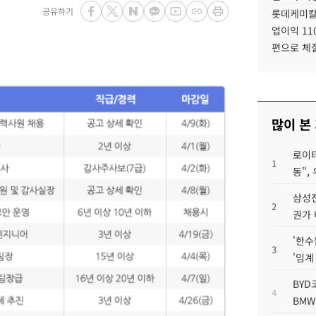
공유하기
롯데케미칼
업이익 11
편으로 체
많이 본
로이터
1
동",
삼성전
2
권가 
'한수
3
'임계
BYD
4
BMW