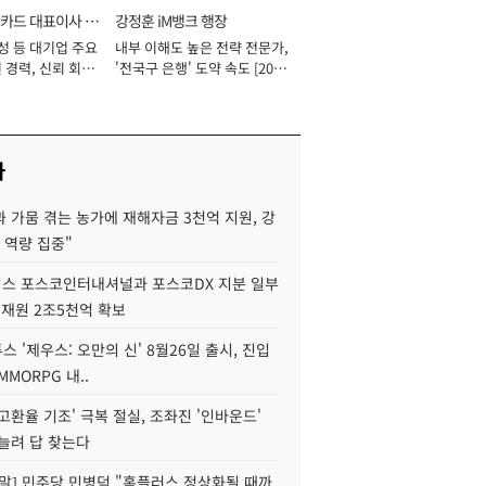
카드 대표이사 사
강정훈 iM뱅크 행장
성 등 대기업 주요
내부 이해도 높은 전략 전문가,
 경력, 신뢰 회복
'전국구 은행' 도약 속도 [2026
[2026년]
년]
사
 가뭄 겪는 농가에 재해자금 3천억 지원, 강
 역량 집중"
스 포스코인터내셔널과 포스코DX 지분 일부
 재원 2조5천억 확보
투스 '제우스: 오만의 신' 8월26일 출시, 진입
MMORPG 내..
고환율 기조' 극복 절실, 조좌진 '인바운드'
늘려 답 찾는다
정말] 민주당 민병덕 "홈플러스 정상화될 때까