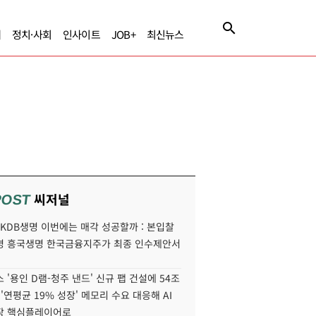
제
정치·사회
인사이트
JOB+
최신뉴스
씨저널
POST
' KDB생명 이번에는 매각 성공할까 : 본입찰
명 흥국생명 한국금융지주가 최종 인수제안서
 '용인 D램-청주 낸드' 신규 팹 건설에 54조
 '연평균 19% 성장' 메모리 수요 대응해 AI
장 핵심플레이어로