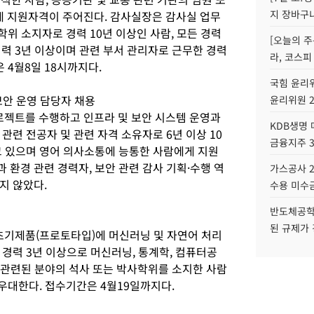
지 장바구
에게 지원자격이 주어진다. 감사실장은 감사실 업무
학위 소지자로 경력 10년 이상인 사람, 모든 경력
[오늘의 주
력 3년 이상이며 관련 부서 관리자로 근무한 경력
라, 코스피
 4월8일 18시까지다.
국힘 윤리위
보안 운영 담당자 채용
윤리위원 
과 프로젝트를 수행하고 인프라 및 보안 시스템 운영과
KDB생명
관련 전공자 및 관련 자격 소유자로 6년 이상 10
금융지주 
고 있으며 영어 의사소통에 능통한 사람에게 지원
환경 관련 경력자, 보안 관련 감사 기획·수행 역
가스공사 2
지 않았다.
수용 미수금
반도체공학
된 규제가 
 초기제품(프로토타입)에 머신러닝 및 자연어 처리
경력 3년 이상으로 머신러닝, 통계학, 컴퓨터공
과 관련된 분야의 석사 또는 박사학위를 소지한 사람
 우대한다. 접수기간은 4월19일까지다.