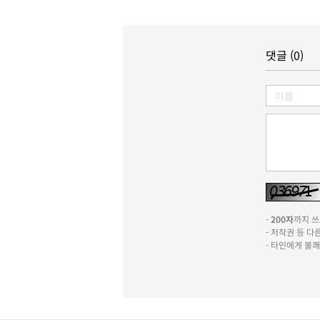
댓글 (0)
-
200자
까지 쓰실
- 저작권 등 
- 타인에게 불