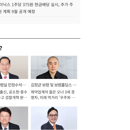
이닉스 1주당 375원 현금배당 실시, 추가 주
 계획 9월 공개 예정
?
통령실 민정수석비
김정균 보령 및 보령홀딩스 대
 출신, 공소청·중수
제약업계의 젊은 오너 3세 경
표이사 사장
두고 검찰개혁 완수
영자, 미래 먹거리 '우주와 헬
년]
스케어' 공들여 [2026년]