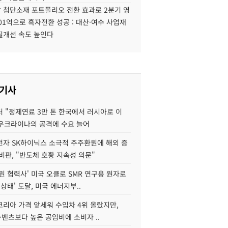
 첨단소재 포트폴리오 전환 효과로 2분기 영
01억으로 흑자전환 성공 : 대산·여수 사업재
질개선 속도 높인다
 기사
 "정제연료 3만 톤 한국에서 러시아로 이
 우크라이나의 공격에 수요 늘어
자 SK하이닉스 소극적 주주환원에 해외 증
비판, "반도체 호황 지속성 의문"
원 협력사' 미국 오클로 SMR 연구용 원자로
 상태' 도달, 미국 에너지부..
코리아 가격 앞세워 수입차 4위 올랐지만,
·벤츠보다 높은 공임비에 소비자 ..