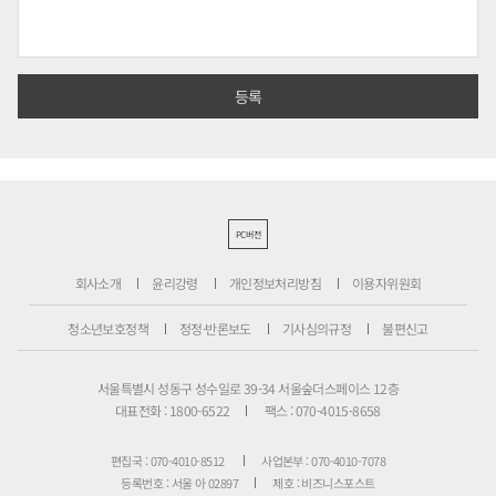
PC버전
회사소개
윤리강령
개인정보처리방침
이용자위원회
청소년보호정책
정정·반론보도
기사심의규정
불편신고
서울특별시 성동구 성수일로 39-34 서울숲더스페이스 12층
대표전화 : 1800-6522
팩스 : 070-4015-8658
편집국 : 070-4010-8512
사업본부 : 070-4010-7078
등록번호 : 서울 아 02897
제호 : 비즈니스포스트