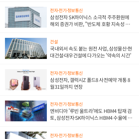
전자·전기·정보통신
삼성전자 SK하이닉스 소극적 주주환원에
해외 증권가 비판, "반도체 호황 지속성 의
문"
건설
국내외서 속도 붙는 원전 사업, 삼성물산·현
대건설·대우건설에 다가오는 '약속의 시간'
전자·전기·정보통신
삼성전자, 갤럭시Z 폴드8 사전예약 개통 8
월31일까지 연장
전자·전기·정보통신
엔비디아 '루빈 울트라'에도 HBM4 탑재 검
토, 삼성전자·SK하이닉스 HBM4 수율에 주
도권 갈린다
전자·전기·정보통신