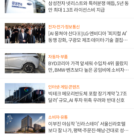
삼성전자 넷리스트와 특허분쟁 매듭, 5년 동
안 최대 1.3조 라이선스비 지급
전자·전기·정보통신
[AI 뭉쳐야 산다⑧] LG·엔비디아 '피지컬 AI'
동맹 강화, 구광모 제조·데이터·기술 결집
해 종합 로보틱스 기업으로
자동차·부품
BYD코리아 가격 앞세워 수입차 4위 올랐지
만, BMW·벤츠보다 높은 공임비에 소비자
불만 폭발
인터넷·게임·콘텐츠
빅테크 메모리반도체 포함 장기계약 '2.7조
달러' 규모, AI 투자 위축 우려와 반대 신호
소비자·유통
이부진 야심작 '신라스테이' 서울신라호텔
보다 잘 나가, 평택·주문진·해남·건대로 성