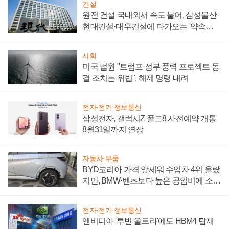
건설
원전 건설 국내외서 속도 붙어, 삼성물산·
현대건설·대우건설에 다가오는 '약속의
시간'
사회
미국 법원 "트럼프 정부 풍력 프로젝트 동
결 조치는 위법", 해제 명령 내려
전자·전기·정보통신
삼성전자, 갤럭시Z 폴드8 사전예약 개통
8월31일까지 연장
자동차·부품
BYD코리아 가격 앞세워 수입차 4위 올랐
지만, BMW·벤츠보다 높은 공임비에 소비
자 불만 폭발
전자·전기·정보통신
엔비디아 '루빈 울트라'에도 HBM4 탑재