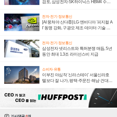
검토, 삼성전자·SK하이닉스 HBM4 수율
에 주도권 갈린다
전자·전기·정보통신
[AI 뭉쳐야 산다⑧] LG·엔비디아 '피지컬 A
I' 동맹 강화, 구광모 제조·데이터·기술 결
집해 종합 로보틱스 기업으로
전자·전기·정보통신
삼성전자 넷리스트와 특허분쟁 매듭, 5년
동안 최대 1.3조 라이선스비 지급
소비자·유통
이부진 야심작 '신라스테이' 서울신라호
텔보다 잘 나가, 평택·주문진·해남·건대로
성장판 더 넓힌다
기사댓글
0
개