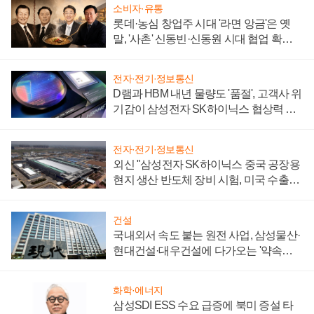
소비자·유통
롯데·농심 창업주 시대 '라면 앙금'은 옛
말, '사촌' 신동빈·신동원 시대 협업 확대
일로
전자·전기·정보통신
D램과 HBM 내년 물량도 '품절', 고객사 위
기감이 삼성전자 SK하이닉스 협상력 더
키워
전자·전기·정보통신
외신 "삼성전자 SK하이닉스 중국 공장용
현지 생산 반도체 장비 시험, 미국 수출통
제 대비"
건설
국내외서 속도 붙는 원전 사업, 삼성물산·
현대건설·대우건설에 다가오는 '약속의
시간'
화학·에너지
삼성SDI ESS 수요 급증에 북미 증설 타