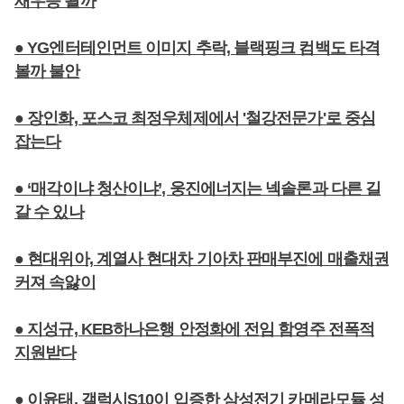
새우등 될까
● YG엔터테인먼트 이미지 추락, 블랙핑크 컴백도 타격
볼까 불안
● 장인화, 포스코 최정우체제에서 '철강전문가'로 중심
잡는다
● ‘매각이냐 청산이냐’, 웅진에너지는 넥솔론과 다른 길
갈 수 있나
● 현대위아, 계열사 현대차 기아차 판매부진에 매출채권
커져 속앓이
● 지성규, KEB하나은행 안정화에 전임 함영주 전폭적
지원받다
● 이윤태, 갤럭시S10이 입증한 삼성전기 카메라모듈 성