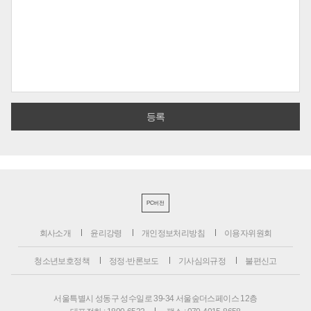
PC버전
회사소개
윤리강령
개인정보처리방침
이용자위원회
청소년보호정책
정정·반론보도
기사심의규정
불편신고
서울특별시 성동구 성수일로 39-34 서울숲더스페이스 12층