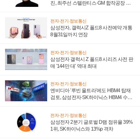
진, 최주선 스텔란티스·GM 합작공장 건
설 재추진하나
전자·전기·정보통신
삼성전자, 갤럭시Z 폴드8 사전예약 개통
8월31일까지 연장
전자·전기·정보통신
삼성전자 갤럭시 Z 폴드8 시리즈 사전 판
매 '144만 대' 역대 최대
전자·전기·정보통신
엔비디아 '루빈 울트라'에도 HBM4 탑재
검토, 삼성전자·SK하이닉스 HBM4 수율
에 주도권 갈린다
전자·전기·정보통신
삼성전자 2분기 글로벌 D램 점유율 39%
1위, SK하이닉스와 13%p 격차