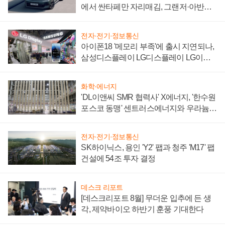
에서 싼타페만 자리매김, 그랜저·아반떼
'세단 쌍끌이'로 내수 방어
전자·전기·정보통신
아이폰18 '메모리 부족'에 출시 지연되나,
삼성디스플레이 LG디스플레이 LG이노
텍 '탈애플' 수익 다각화 속도
화학·에너지
'DL이앤씨 SMR 협력사' X에너지, '한수원
포스코 동맹' 센트러스에너지와 우라늄
계약 체결
전자·전기·정보통신
SK하이닉스, 용인 'Y2' 팹과 청주 'M17' 팹
건설에 54조 투자 결정
데스크 리포트
[데스크리포트 8월] 무더운 입추에 든 생
각, 제약바이오 하반기 훈풍 기대한다