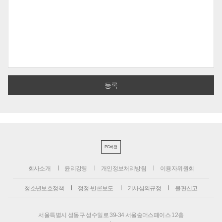
PC버전
회사소개
윤리강령
개인정보처리방침
이용자위원회
청소년보호정책
정정·반론보도
기사심의규정
불편신고
서울특별시 성동구 성수일로 39-34 서울숲더스페이스 12층