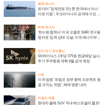
화학·에너지
로이터 "정제연료 3만 톤 한국에서 러시
아로 이동", 우크라이나의 공격에 수요 늘
어
화학·에너지
'한수원 협력사' 미국 오클로 SMR 연구용
원자로 '임계 상태' 도달, 미국 에너지부
"중요한 이정표"
전자·전기·정보통신
SK하이닉스 1주당 375원 현금배당 실시,
추가 주주환원 계획 9월 공개 예정
사회
미국 법원 "트럼프 정부 풍력 프로젝트 동
결 조치는 위법", 해제 명령 내려
자동차·부품
현대차 올해 SUV 국내 베스트셀러 톱10