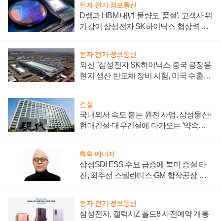
전자·전기·정보통신
D램과 HBM 내년 물량도 '품절', 고객사 위
기감이 삼성전자 SK하이닉스 협상력 더
키워
전자·전기·정보통신
외신 "삼성전자 SK하이닉스 중국 공장용
현지 생산 반도체 장비 시험, 미국 수출통
제 대비"
건설
국내외서 속도 붙는 원전 사업, 삼성물산·
현대건설·대우건설에 다가오는 '약속의
시간'
화학·에너지
삼성SDI ESS 수요 급증에 북미 증설 타
진, 최주선 스텔란티스·GM 합작공장 건
설 재추진하나
전자·전기·정보통신
삼성전자, 갤럭시Z 폴드8 사전예약 개통