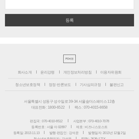
PC버전
회사소개
윤리강령
개인정보처리방침
이용자위원회
청소년보호정책
정정·반론보도
기사심의규정
불편신고
서울특별시 성동구 성수일로 39-34 서울숲더스페이스 12층
대표전화 : 1800-6522
팩스 : 070-4015-8658
편집국 : 070-4010-8512
사업본부 : 070-4010-7078
등록번호 : 서울 아 02897
제호 : 비즈니스포스트
등록일: 2013.11.13
발행·편집인 : 강석운
발행일자: 2013년 12월 2일
청소년보호책임자 : 강석운
ISSN : 2636-171X