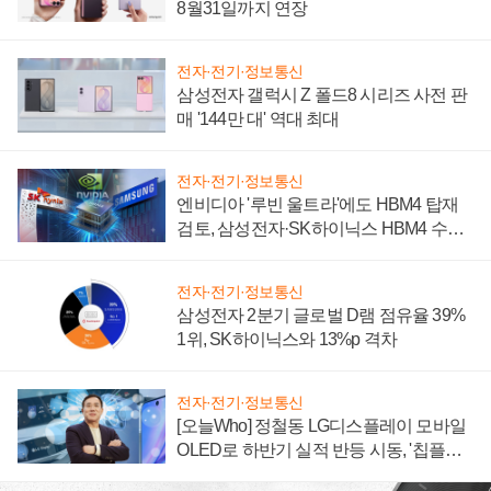
8월31일까지 연장
전자·전기·정보통신
삼성전자 갤럭시 Z 폴드8 시리즈 사전 판
매 '144만 대' 역대 최대
전자·전기·정보통신
엔비디아 '루빈 울트라'에도 HBM4 탑재
검토, 삼성전자·SK하이닉스 HBM4 수율
에 주도권 갈린다
전자·전기·정보통신
삼성전자 2분기 글로벌 D램 점유율 39%
1위, SK하이닉스와 13%p 격차
전자·전기·정보통신
[오늘Who] 정철동 LG디스플레이 모바일
OLED로 하반기 실적 반등 시동, '칩플레
이션'에 가격 인하 압박은 부담