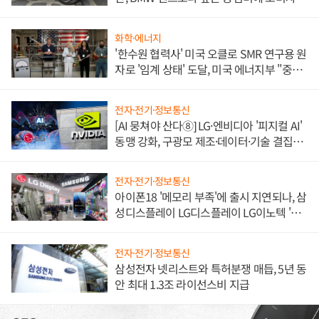
불만 폭발
화학·에너지
'한수원 협력사' 미국 오클로 SMR 연구용 원
자로 '임계 상태' 도달, 미국 에너지부 "중요
한 이정표"
전자·전기·정보통신
[AI 뭉쳐야 산다⑧] LG·엔비디아 '피지컬 AI'
동맹 강화, 구광모 제조·데이터·기술 결집
해 종합 로보틱스 기업으로
전자·전기·정보통신
아이폰18 '메모리 부족'에 출시 지연되나, 삼
성디스플레이 LG디스플레이 LG이노텍 '탈
애플' 수익 다각화 속도
전자·전기·정보통신
삼성전자 넷리스트와 특허분쟁 매듭, 5년 동
안 최대 1.3조 라이선스비 지급