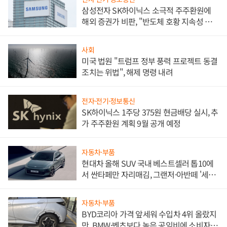
삼성전자 SK하이닉스 소극적 주주환원에
해외 증권가 비판, "반도체 호황 지속성 의
문"
사회
미국 법원 "트럼프 정부 풍력 프로젝트 동결
조치는 위법", 해제 명령 내려
전자·전기·정보통신
SK하이닉스 1주당 375원 현금배당 실시, 추
가 주주환원 계획 9월 공개 예정
자동차·부품
현대차 올해 SUV 국내 베스트셀러 톱10에
서 싼타페만 자리매김, 그랜저·아반떼 '세단
쌍끌이'로 내수 방어
자동차·부품
BYD코리아 가격 앞세워 수입차 4위 올랐지
만, BMW·벤츠보다 높은 공임비에 소비자