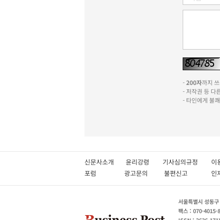
-
200자
까지 쓰실
- 저작권 등 
- 타인에게 불
신문사소개
윤리강령
기사심의규정
이
포럼
광고문의
불편신고
서울특별시 성동구 성
팩스 : 070-4015-
ISSN : 2636-171