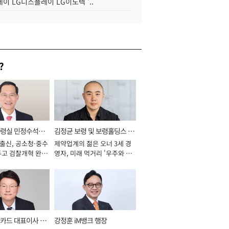
이 LG디스플레이 LG이노텍 '..
?
통령실 민정수석비
김정균 보령 및 보령홀딩스 대
 출신, 공소청·중수
제약업계의 젊은 오너 3세 경
표이사 사장
두고 검찰개혁 완수
영자, 미래 먹거리 '우주와 헬
년]
스케어' 공들여 [2026년]
카드 대표이사 사
강정훈 iM뱅크 행장