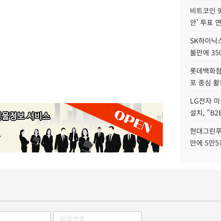
비트코인 9
안' 투표 
SK하이닉
불만에 35
롯데백화점 
포 중심 활
LG전자 미
설치, "B
현대그린푸
만에 5만5