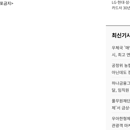
LG·현대·삼
장
배포금지>
카드사 30년
에 '초집중' 
최신기
우체국 '매
시, 최고 연
공정위 농
아닌데도 
하나금융그룹
달, 임직원
풀무원재단
제'서 금상
우아한형제
관광객 마