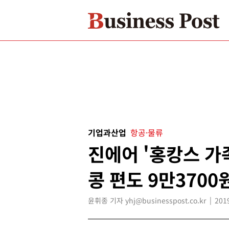
기업과산업
항공·물류
진에어 '홍캉스 가족
콩 편도 9만3700
윤휘종 기자 yhj@businesspost.co.kr
201