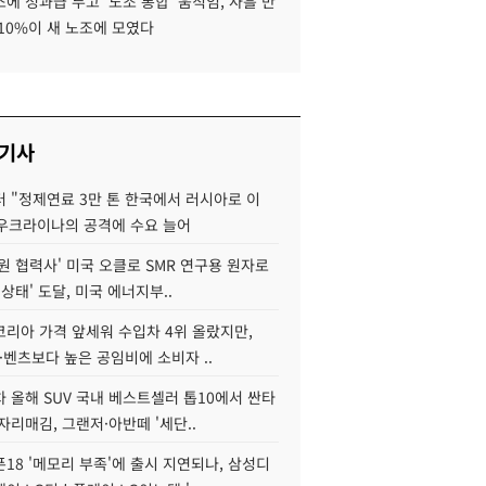
에 성과급 두고 '노조 통합' 움직임, 사흘 만
10%이 새 노조에 모였다
 기사
 "정제연료 3만 톤 한국에서 러시아로 이
 우크라이나의 공격에 수요 늘어
원 협력사' 미국 오클로 SMR 연구용 원자로
 상태' 도달, 미국 에너지부..
코리아 가격 앞세워 수입차 4위 올랐지만,
·벤츠보다 높은 공임비에 소비자 ..
 올해 SUV 국내 베스트셀러 톱10에서 싼타
자리매김, 그랜저·아반떼 '세단..
18 '메모리 부족'에 출시 지연되나, 삼성디