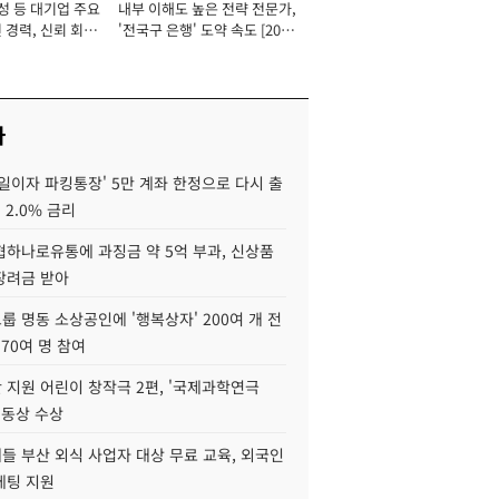
성 등 대기업 주요
내부 이해도 높은 전략 전문가,
 경력, 신뢰 회복
'전국구 은행' 도약 속도 [2026
[2026년]
년]
사
일이자 파킹통장' 5만 계좌 한정으로 다시 출
 2.0% 금리
협하나로유통에 과징금 약 5억 부과, 신상품
장려금 받아
 명동 소상공인에 '행복상자' 200여 개 전
 70여 명 참여
 지원 어린이 창작극 2편, '국제과학연극
·동상 수상
들 부산 외식 사업자 대상 무료 교육, 외국인
케팅 지원