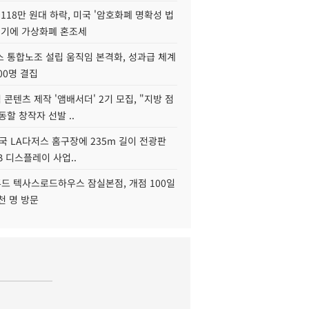
118만 원대 하락, 미국 '암호화폐 명확성 법
연기에 가상화폐 혼조세
스 통합노조 설립 움직임 본격화, 성과급 체계
00명 결집
콘텐츠 제작 '앰배서더' 2기 모집, "지방 점
동할 창작자 선발 ..
국 LA다저스 홈구장에 235m 길이 전광판
2B 디스플레이 사업..
드 텍사스로드하우스 잠실본점, 개점 100일
천 명 방문