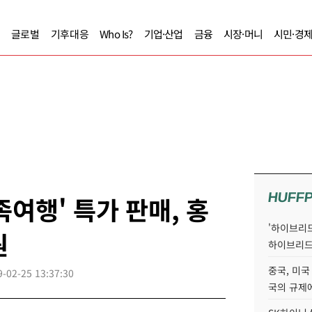
글로벌
기후대응
Who Is?
기업·산업
금융
시장·머니
시민·경
HUFF
여행' 특가 판매, 홍
'하이브리드
원
하이브리드
중국, 미국
9-02-25 13:37:30
국의 규제에