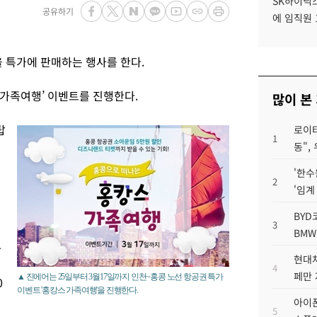
SK하이닉스
공유하기
에 임직원 
 특가에 판매하는 행사를 한다.
 가족여행’ 이벤트를 진행한다.
많이 본
탑
로이터
1
동",
'한수
2
'임계
을
BYD
3
BMW
가
현대차
4
페만 
▲ 진에어는 25일부터 3월17일까지 인천~홍콩 노선 항공권 특가
0
이벤트 '홍캉스 가족여행'을 진행한다.
아이폰
5