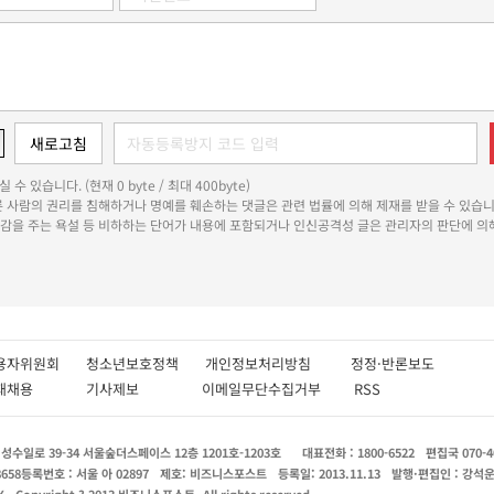
 수 있습니다. (현재 0 byte / 최대 400byte)
다른 사람의 권리를 침해하거나 명예를 훼손하는 댓글은 관련 법률에 의해 제재를 받을 수 있습니
쾌감을 주는 욕설 등 비하하는 단어가 내용에 포함되거나 인신공격성 글은 관리자의 판단에 의해
용자위원회
청소년보호정책
개인정보처리방침
정정·반론보도
인재채용
기사제보
이메일무단수집거부
RSS
수일로 39-34 서울숲더스페이스 12층 1201호-1203호
대표전화 : 1800-6522
편집국 070-4
8658
등록번호 : 서울 아 02897
제호: 비즈니스포스트
등록일: 2013.11.13
발행·편집인 : 강석
X
Copyright ? 2013 비즈니스포스트. All rights reserved.