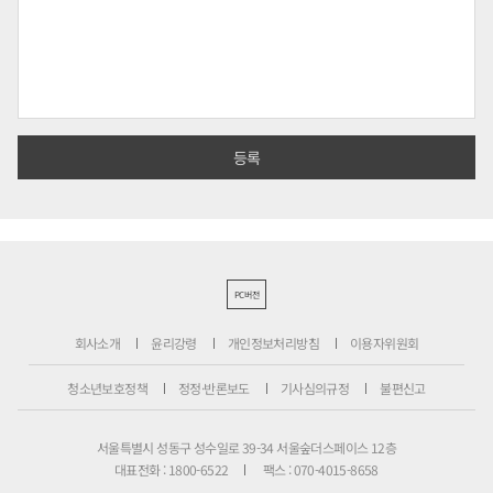
PC버전
회사소개
윤리강령
개인정보처리방침
이용자위원회
청소년보호정책
정정·반론보도
기사심의규정
불편신고
서울특별시 성동구 성수일로 39-34 서울숲더스페이스 12층
대표전화 : 1800-6522
팩스 : 070-4015-8658