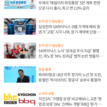
우체국 '매일이자 파킹통장' 5만 계좌 한정
으로 다시 출시, 최고 연 2.0% 금리
전자·전기·정보통신
삼성전자 SK하이닉스 D램 가격에 해외 증
권가 '고점' 시각 나와, 장기 계약에 단점 부
각
전자·전기·정보통신
SK하이닉스 노사 '성과급 주식 지급' 평행
선, 곽노정 'N% 성과급' 법적 논란 벗을지 주
목
항공·물류
파라타항공 내년 미주 장거리 노선 첫 도전,
윤철민 '하이브리드 항공사' 승부수 통할까
소비자·유통
치킨3사 '가맹점 상생' 비교해보니, 교촌 '영
업권 보호'·bhc '신메뉴 개발'·BBQ '원가 부