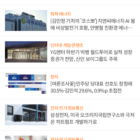
담'
화학·에너지
[김민정 기자의 '코스뽀'] 지엔씨에너지 AI 붐
에 비상발전기 호황, 안병철 친환경 에너지
발전전문기업 향한다
인터넷·게임·콘텐츠
YG엔터 하반기 빅뱅 월드투어로 실적 성장
증권가 전망, 신인 보이그룹도 주목
정치
[여론조사꽃] 민주당 당대표 선호도 정청래
30.5%·김민석 29.6%, 0.9%p 초접전
전자·전기·정보통신
삼성전자, 미국 오크리지국립연구소와 극저
온 히트펌프 개발하기로
전자·전기·정보통신