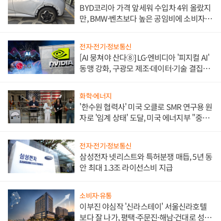
BYD코리아 가격 앞세워 수입차 4위 올랐지
만, BMW·벤츠보다 높은 공임비에 소비자
불만 폭발
전자·전기·정보통신
[AI 뭉쳐야 산다⑧] LG·엔비디아 '피지컬 AI'
동맹 강화, 구광모 제조·데이터·기술 결집
해 종합 로보틱스 기업으로
화학·에너지
'한수원 협력사' 미국 오클로 SMR 연구용 원
자로 '임계 상태' 도달, 미국 에너지부 "중요
한 이정표"
전자·전기·정보통신
삼성전자 넷리스트와 특허분쟁 매듭, 5년 동
안 최대 1.3조 라이선스비 지급
소비자·유통
이부진 야심작 '신라스테이' 서울신라호텔
보다 잘 나가, 평택·주문진·해남·건대로 성