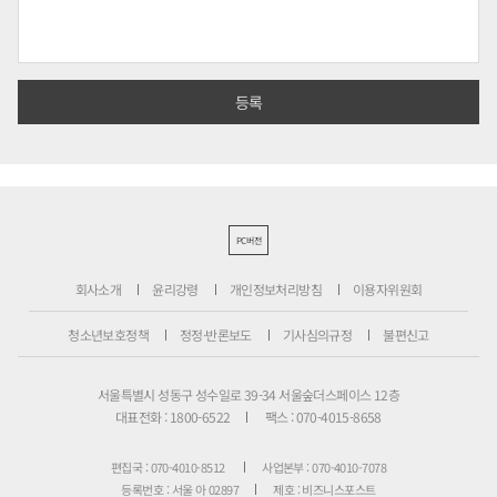
PC버전
회사소개
윤리강령
개인정보처리방침
이용자위원회
청소년보호정책
정정·반론보도
기사심의규정
불편신고
서울특별시 성동구 성수일로 39-34 서울숲더스페이스 12층
대표전화 : 1800-6522
팩스 : 070-4015-8658
편집국 : 070-4010-8512
사업본부 : 070-4010-7078
등록번호 : 서울 아 02897
제호 : 비즈니스포스트