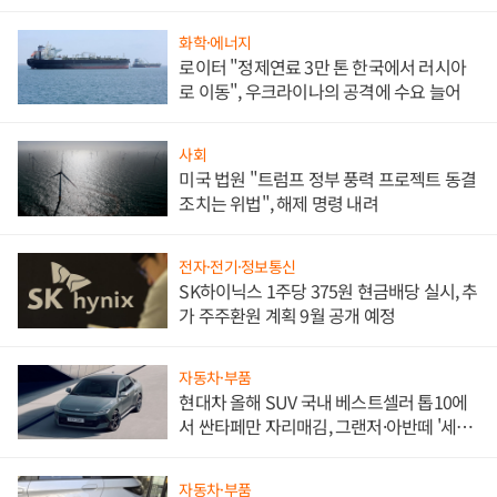
문"
화학·에너지
로이터 "정제연료 3만 톤 한국에서 러시아
로 이동", 우크라이나의 공격에 수요 늘어
사회
미국 법원 "트럼프 정부 풍력 프로젝트 동결
조치는 위법", 해제 명령 내려
전자·전기·정보통신
SK하이닉스 1주당 375원 현금배당 실시, 추
가 주주환원 계획 9월 공개 예정
자동차·부품
현대차 올해 SUV 국내 베스트셀러 톱10에
서 싼타페만 자리매김, 그랜저·아반떼 '세단
쌍끌이'로 내수 방어
자동차·부품