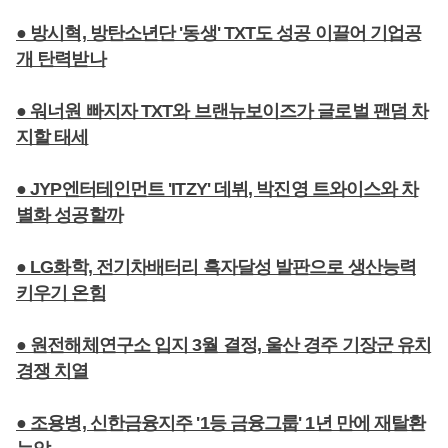
● 방시혁, 방탄소년단 '동생' TXT도 성공 이끌어 기업공
개 탄력받나
● 워너원 빠지자 TXT와 브랜뉴보이즈가 글로벌 팬덤 차
지할 태세
● JYP엔터테인먼트 'ITZY' 데뷔, 박진영 트와이스와 차
별화 성공할까
● LG화학, 전기차배터리 흑자달성 발판으로 생산능력
키우기 온힘
● 원전해체연구소 입지 3월 결정, 울산 경주 기장군 유치
경쟁 치열
● 조용병, 신한금융지주 '1등 금융그룹' 1년 만에 재탈환