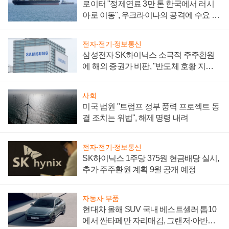
로이터 "정제연료 3만 톤 한국에서 러시
아로 이동", 우크라이나의 공격에 수요 늘
어
전자·전기·정보통신
삼성전자 SK하이닉스 소극적 주주환원
에 해외 증권가 비판, "반도체 호황 지속
성 의문"
사회
미국 법원 "트럼프 정부 풍력 프로젝트 동
결 조치는 위법", 해제 명령 내려
전자·전기·정보통신
SK하이닉스 1주당 375원 현금배당 실시,
추가 주주환원 계획 9월 공개 예정
자동차·부품
현대차 올해 SUV 국내 베스트셀러 톱10
에서 싼타페만 자리매김, 그랜저·아반떼