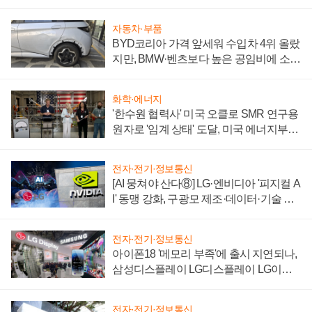
'세단 쌍끌이'로 내수 방어
자동차·부품
BYD코리아 가격 앞세워 수입차 4위 올랐
지만, BMW·벤츠보다 높은 공임비에 소비
자 불만 폭발
화학·에너지
'한수원 협력사' 미국 오클로 SMR 연구용
원자로 '임계 상태' 도달, 미국 에너지부
"중요한 이정표"
전자·전기·정보통신
[AI 뭉쳐야 산다⑧] LG·엔비디아 '피지컬 A
I' 동맹 강화, 구광모 제조·데이터·기술 결
집해 종합 로보틱스 기업으로
전자·전기·정보통신
아이폰18 '메모리 부족'에 출시 지연되나,
삼성디스플레이 LG디스플레이 LG이노
텍 '탈애플' 수익 다각화 속도
전자·전기·정보통신