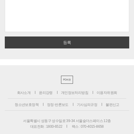
PC버전
회사소개
윤리강령
개인정보처리방침
이용자위원회
청소년보호정책
정정·반론보도
기사심의규정
불편신고
서울특별시 성동구 성수일로 39-34 서울숲더스페이스 12층
대표전화 : 1800-6522
팩스 : 070-4015-8658