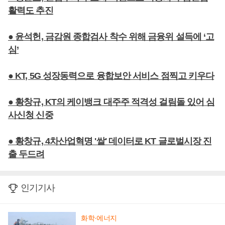
활력도 추진
● 윤석헌, 금감원 종합검사 착수 위해 금융위 설득에 ‘고
심’
● KT, 5G 성장동력으로 융합보안 서비스 점찍고 키우다
● 황창규, KT의 케이뱅크 대주주 적격성 걸림돌 있어 심
사신청 신중
● 황창규, 4차산업혁명 '쌀' 데이터로 KT 글로벌시장 진
출 두드려
인기기사
화학·에너지