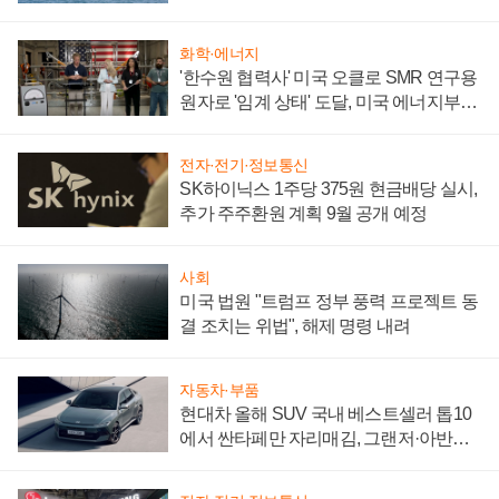
어
화학·에너지
'한수원 협력사' 미국 오클로 SMR 연구용
원자로 '임계 상태' 도달, 미국 에너지부
"중요한 이정표"
전자·전기·정보통신
SK하이닉스 1주당 375원 현금배당 실시,
추가 주주환원 계획 9월 공개 예정
사회
미국 법원 "트럼프 정부 풍력 프로젝트 동
결 조치는 위법", 해제 명령 내려
자동차·부품
현대차 올해 SUV 국내 베스트셀러 톱10
에서 싼타페만 자리매김, 그랜저·아반떼
'세단 쌍끌이'로 내수 방어