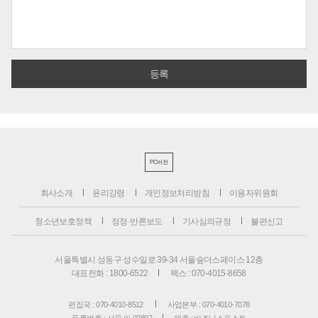
PC버전
회사소개
윤리강령
개인정보처리방침
이용자위원회
청소년보호정책
정정·반론보도
기사심의규정
불편신고
서울특별시 성동구 성수일로 39-34 서울숲더스페이스 12층
대표전화 : 1800-6522
팩스 : 070-4015-8658
편집국 : 070-4010-8512
사업본부 : 070-4010-7078
등록번호 : 서울 아 02897
제호 : 비즈니스포스트