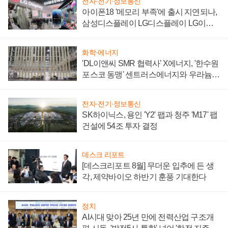
전자·전기·정보통신
아이폰18 '메모리 부족'에 출시 지연되나,
삼성디스플레이 LG디스플레이 LG이노
텍 '탈애플' 수익 다각화 속도
화학·에너지
'DL이앤씨 SMR 협력사' X에너지, '한수원
포스코 동맹' 센트러스에너지와 우라늄
계약 체결
전자·전기·정보통신
SK하이닉스, 용인 'Y2' 팹과 청주 'M17' 팹
건설에 54조 투자 결정
데스크 리포트
[데스크리포트 8월] 무더운 입추에 든 생
각, 제약바이오 하반기 훈풍 기대한다
정치
AI시대 맞아 25년 만에 전력산업 구조개