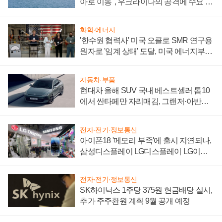
아로 이동", 우크라이나의 공격에 수요 늘
어
화학·에너지
'한수원 협력사' 미국 오클로 SMR 연구용
원자로 '임계 상태' 도달, 미국 에너지부
"중요한 이정표"
자동차·부품
현대차 올해 SUV 국내 베스트셀러 톱10
에서 싼타페만 자리매김, 그랜저·아반떼
'세단 쌍끌이'로 내수 방어
전자·전기·정보통신
아이폰18 '메모리 부족'에 출시 지연되나,
삼성디스플레이 LG디스플레이 LG이노
텍 '탈애플' 수익 다각화 속도
전자·전기·정보통신
SK하이닉스 1주당 375원 현금배당 실시,
추가 주주환원 계획 9월 공개 예정