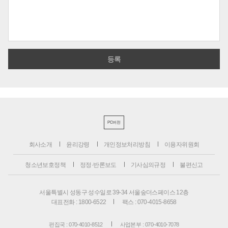
PC버전
회사소개
윤리강령
개인정보처리방침
이용자위원회
청소년보호정책
정정·반론보도
기사심의규정
불편신고
서울특별시 성동구 성수일로 39-34 서울숲더스페이스 12층
대표전화 : 1800-6522
팩스 : 070-4015-8658
편집국 : 070-4010-8512
사업본부 : 070-4010-7078