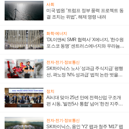
사회
미국 법원 "트럼프 정부 풍력 프로젝트 동
결 조치는 위법", 해제 명령 내려
화학·에너지
'DL이앤씨 SMR 협력사' X에너지, '한수원
포스코 동맹' 센트러스에너지와 우라늄
계약 체결
전자·전기·정보통신
SK하이닉스 노사 '성과급 주식지급' 평행
선, 곽노정 'N% 성과급' 법적 논란 벗을지
주목
정치
AI시대 맞아 25년 만에 전력산업 구조개
편 시동, '발전5사 통합' 넘어 '한전 지주사'
재편론도
전자·전기·정보통신
SK하이닉스, 용인 'Y2' 팹과 청주 'M17' 팹