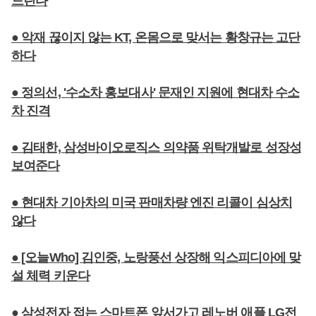
드린다
● 악재 끊이지 않는 KT, 온몸으로 맞서는 황창규는 고단
하다
● 정의선, '수소차 홍보대사' 문재인 지원에 현대차 수소
차 진격
● 김태한, 삼성바이오로직스 의약품 위탁개발로 성장성
보여준다
● 현대차 기아차의 미국 판매차량 엔진 리콜이 심상치
않다
● [오늘Who] 김인중, 노랑풍선 상장해 익스피디아에 맞
설 체력 키운다
● 삼성전자 접는 스마트폰 앞서가고 레노버 애플 LG전