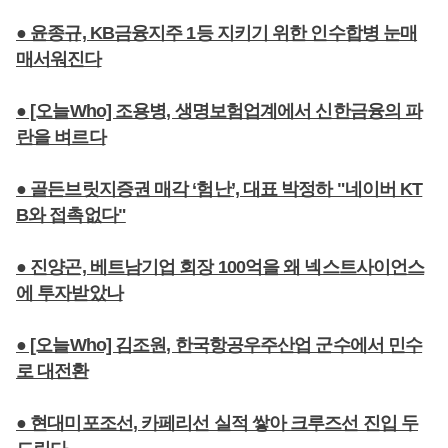
● 윤종규, KB금융지주 1등 지키기 위한 인수합병 눈매
매서워진다
● [오늘Who] 조용병, 생명보험업계에서 신한금융의 파
란을 벼르다
● 골든브릿지증권 매각 ‘험난’, 대표 박정하 "네이버 KT
B와 접촉없다"
● 진양곤, 베트남기업 회장 100억을 왜 넥스트사이언스
에 투자받았나
● [오늘Who] 김조원, 한국항공우주산업 군수에서 민수
로 대전환
● 현대미포조선, 카페리선 실적 쌓아 크루즈선 진입 두