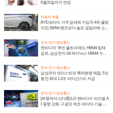
8월31일까지 연장
자동차·부품
BYD코리아 가격 앞세워 수입차 4위 올랐
지만, BMW·벤츠보다 높은 공임비에 소비
자 불만 폭발
전자·전기·정보통신
엔비디아 '루빈 울트라'에도 HBM4 탑재
검토, 삼성전자·SK하이닉스 HBM4 수율
에 주도권 갈린다
전자·전기·정보통신
삼성전자 넷리스트와 특허분쟁 매듭, 5년
동안 최대 1.3조 라이선스비 지급
전자·전기·정보통신
[AI 뭉쳐야 산다⑧] LG·엔비디아 '피지컬 A
I' 동맹 강화, 구광모 제조·데이터·기술 결
집해 종합 로보틱스 기업으로