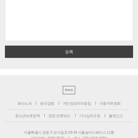
PC버전
회사소개
윤리강령
개인정보처리방침
이용자위원회
청소년보호정책
정정·반론보도
기사심의규정
불편신고
서울특별시 성동구 성수일로 39-34 서울숲더스페이스 12층