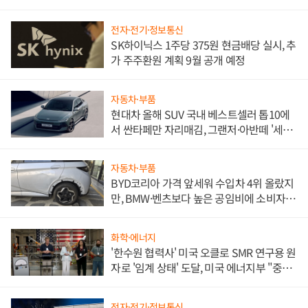
전자·전기·정보통신
SK하이닉스 1주당 375원 현금배당 실시, 추
가 주주환원 계획 9월 공개 예정
자동차·부품
현대차 올해 SUV 국내 베스트셀러 톱10에
서 싼타페만 자리매김, 그랜저·아반떼 '세단
쌍끌이'로 내수 방어
자동차·부품
BYD코리아 가격 앞세워 수입차 4위 올랐지
만, BMW·벤츠보다 높은 공임비에 소비자
불만 폭발
화학·에너지
'한수원 협력사' 미국 오클로 SMR 연구용 원
자로 '임계 상태' 도달, 미국 에너지부 "중요
한 이정표"
전자·전기·정보통신