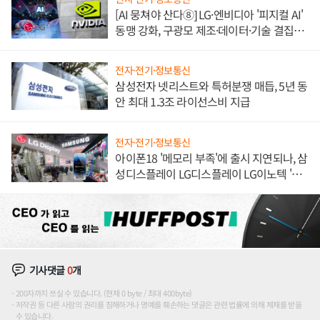
[AI 뭉쳐야 산다⑧] LG·엔비디아 '피지컬 AI'
동맹 강화, 구광모 제조·데이터·기술 결집
해 종합 로보틱스 기업으로
전자·전기·정보통신
삼성전자 넷리스트와 특허분쟁 매듭, 5년 동
안 최대 1.3조 라이선스비 지급
전자·전기·정보통신
아이폰18 '메모리 부족'에 출시 지연되나, 삼
성디스플레이 LG디스플레이 LG이노텍 '탈
애플' 수익 다각화 속도
기사댓글
0
개
200자까지 쓰실 수 있습니다. (현재 0 byte / 최대 400byte)
저작권 등 다른 사람의 권리를 침해하거나 명예를 훼손하는 댓글은 관련 법률에 의해 제재를 받을
수 있습니다.