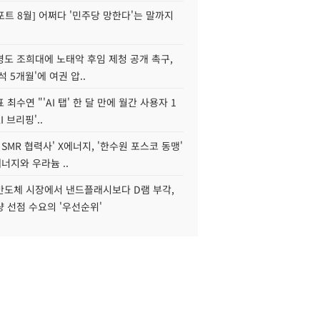
트 8월] 어쩌다 '민주당 망한다'는 말까지
병도 조희대에 노태악 후임 제청 공개 촉구,
석 5개월'에 여권 압..
 최수연 "'AI 탭' 한 달 만에 월간 사용자 1
I 브리핑'..
 SMR 협력사' X에너지, '한수원 포스코 동맹'
너지와 우라늄 ..
리반도체 시장에서 낸드플래시보다 D램 부각,
 선점 수요의 '우선순위'