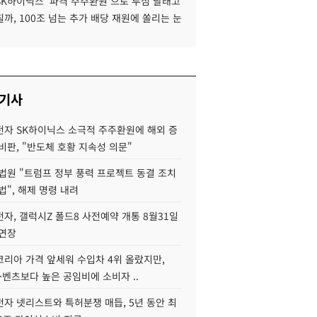
SK하이닉스 '파격 주주환원'으로 투심 달래고
까, 100조 넘는 추가 배당 재원에 쏠리는 눈
 기사
자 SK하이닉스 소극적 주주환원에 해외 증
비판, "반도체 호황 지속성 의문"
법원 "트럼프 정부 풍력 프로젝트 동결 조치
법", 해제 명령 내려
자, 갤럭시Z 폴드8 사전예약 개통 8월31일
 연장
코리아 가격 앞세워 수입차 4위 올랐지만,
·벤츠보다 높은 공임비에 소비자 ..
자 넷리스트와 특허분쟁 매듭, 5년 동안 최