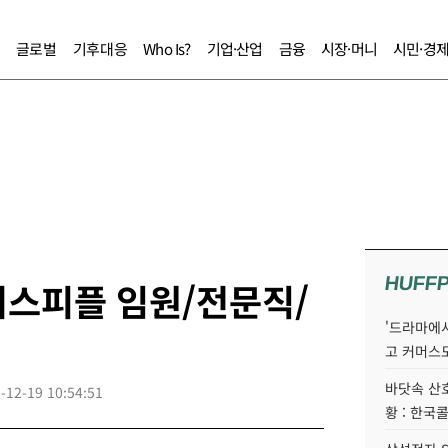
글로벌
기후대응
Who Is?
기업·산업
금융
시장·머니
시민·경
HUFF
즈니스피플 임원/전문직/
'드라마에서
고 커머스
바닷속 산
-12-19 10:54:51
황 : 한국