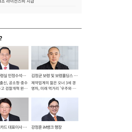
.3조 라이선스비 지급
?
통령실 민정수석비
김정균 보령 및 보령홀딩스 대
 출신, 공소청·중수
제약업계의 젊은 오너 3세 경
표이사 사장
두고 검찰개혁 완수
영자, 미래 먹거리 '우주와 헬
년]
스케어' 공들여 [2026년]
카드 대표이사 사
강정훈 iM뱅크 행장