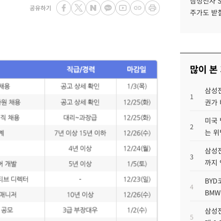
삼성전자 
공유하기
주가도 받칠
많이 본
삼성전
1
권가 
미국 
2
는 위
삼성전
3
까지
BYD
4
BMW
삼성전
5