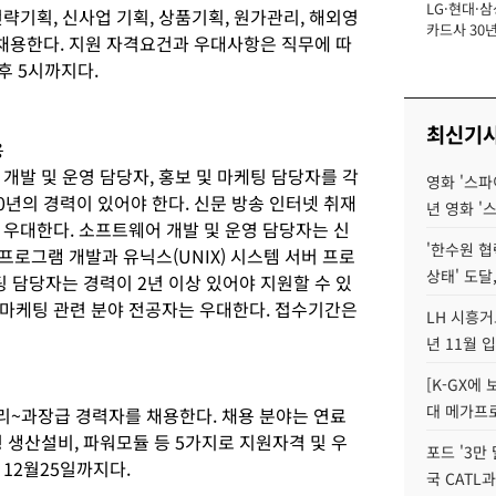
LG·현대·삼
장
략기획, 신사업 기획, 상품기획, 원가관리, 해외영
카드사 30년
각 채용한다. 지원 자격요건과 우대사항은 직무에 따
에 '초집중' 
오후 5시까지다.
최신기
용
개발 및 운영 담당자, 홍보 및 마케팅 담당자를 각
영화 '스파
0년의 경력이 있어야 한다. 신문 방송 인터넷 취재
년 영화 '
 우대한다. 소프트웨어 개발 및 운영 담당자는 신
'한수원 협
+ 프로그램 개발과 유닉스(UNIX) 시스템 서버 프로
상태' 도달,
팅 담당자는 경력이 2년 이상 있어야 지원할 수 있
마케팅 관련 분야 전공자는 우대한다. 접수기간은
LH 시흥거
년 11월 
[K-GX에
대 메가프
~과장급 경력자를 채용한다. 채용 분야는 연료
 생산설비, 파워모듈 등 5가지로 지원자격 및 우
포드 '3만
12월25일까지다.
국 CATL과