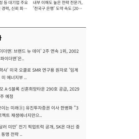
성 등 대기업 주요
내부 이해도 높은 전략 전문가,
 경력, 신뢰 회복
'전국구 은행' 도약 속도 [2026
[2026년]
년]
사
이더맨: 브랜드 뉴 데이' 2주 연속 1위, 2002
스파이더맨'은..
력사' 미국 오클로 SMR 연구용 원자로 '임계
 미 에너지부 ..
모 A-5블록 신혼희망타운 290호 공급, 2029
입주 예정
 보이는 미래③] 유진투자증권 이사 한병화 "3
로젝트 재생에너지만으..
 달러 미만' 전기 픽업트럭 공개, SK온 대신 중
 동맹 전략 ..