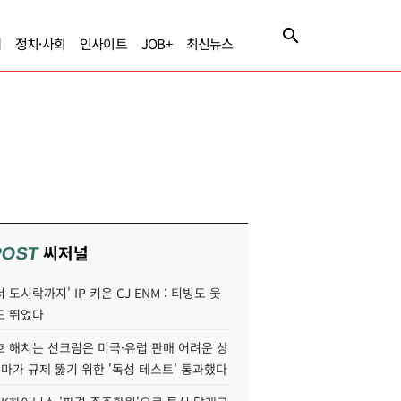
제
정치·사회
인사이트
JOB+
최신뉴스
씨저널
POST
 도시락까지' IP 키운 CJ ENM : 티빙도 웃
도 뛰었다
호 해치는 선크림은 미국·유럽 판매 어려운 상
콜마가 규제 뚫기 위한 '독성 테스트' 통과했다