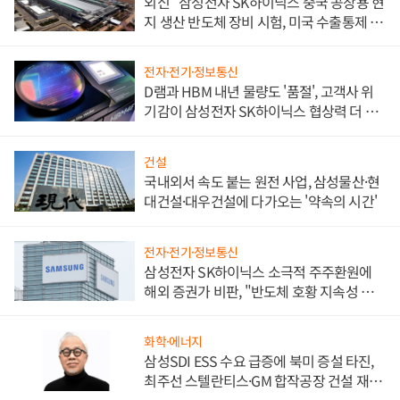
외신 "삼성전자 SK하이닉스 중국 공장용 현
지 생산 반도체 장비 시험, 미국 수출통제 대
비"
전자·전기·정보통신
D램과 HBM 내년 물량도 '품절', 고객사 위
기감이 삼성전자 SK하이닉스 협상력 더 키
워
건설
국내외서 속도 붙는 원전 사업, 삼성물산·현
대건설·대우건설에 다가오는 '약속의 시간'
전자·전기·정보통신
삼성전자 SK하이닉스 소극적 주주환원에
해외 증권가 비판, "반도체 호황 지속성 의
문"
화학·에너지
삼성SDI ESS 수요 급증에 북미 증설 타진,
최주선 스텔란티스·GM 합작공장 건설 재추