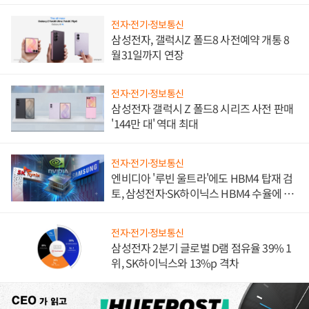
진하나
전자·전기·정보통신
삼성전자, 갤럭시Z 폴드8 사전예약 개통 8
월31일까지 연장
전자·전기·정보통신
삼성전자 갤럭시 Z 폴드8 시리즈 사전 판매
'144만 대' 역대 최대
전자·전기·정보통신
엔비디아 '루빈 울트라'에도 HBM4 탑재 검
토, 삼성전자·SK하이닉스 HBM4 수율에 주
도권 갈린다
전자·전기·정보통신
삼성전자 2분기 글로벌 D램 점유율 39% 1
위, SK하이닉스와 13%p 격차