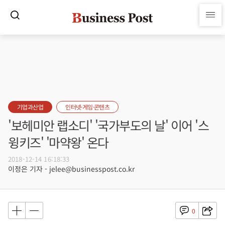
기업과산업
인터넷·게임·콘텐츠
'보헤미안 랩소디' '국가부도의 날' 이어 '스
윙키즈' '마약왕' 온다
2018-12-14 16:18:33
이정은 기자 - jelee@businesspost.co.kr
0