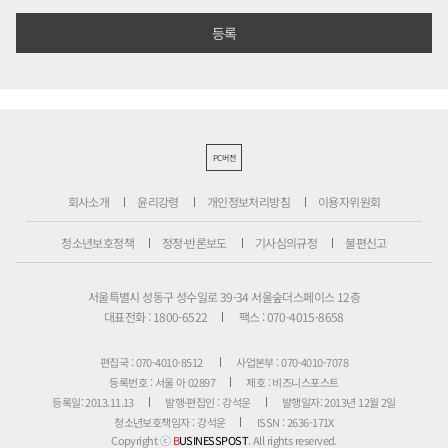
PC버전
회사소개
윤리강령
개인정보처리방침
이용자위원회
청소년보호정책
정정·반론보도
기사심의규정
불편신고
서울특별시 성동구 성수일로 39-34 서울숲더스페이스 12층
대표전화 : 1800-6522
팩스 : 070-4015-8658
편집국 : 070-4010-8512
사업본부 : 070-4010-7078
등록번호 : 서울 아 02897
제호 : 비즈니스포스트
등록일: 2013.11.13
발행·편집인 : 강석운
발행일자: 2013년 12월 2일
청소년보호책임자 : 강석운
ISSN : 2636-171X
Copyright ⓒ
B
USINESSPOST
. All rights reserved.