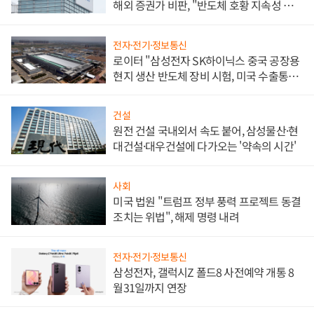
해외 증권가 비판, "반도체 호황 지속성 의
문"
전자·전기·정보통신
로이터 "삼성전자 SK하이닉스 중국 공장용
현지 생산 반도체 장비 시험, 미국 수출통제
대비"
건설
원전 건설 국내외서 속도 붙어, 삼성물산·현
대건설·대우건설에 다가오는 '약속의 시간'
사회
미국 법원 "트럼프 정부 풍력 프로젝트 동결
조치는 위법", 해제 명령 내려
전자·전기·정보통신
삼성전자, 갤럭시Z 폴드8 사전예약 개통 8
월31일까지 연장