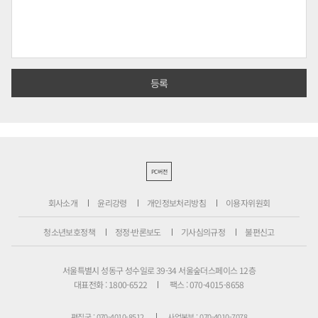
PC버전
회사소개
윤리강령
개인정보처리방침
이용자위원회
청소년보호정책
정정·반론보도
기사심의규정
불편신고
서울특별시 성동구 성수일로 39-34 서울숲더스페이스 12층
대표전화 : 1800-6522
팩스 : 070-4015-8658
편집국 : 070-4010-8512
사업본부 : 070-4010-7078