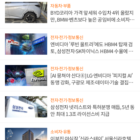
자동차·부품
BYD코리아 가격 앞세워 수입차 4위 올랐지
만, BMW·벤츠보다 높은 공임비에 소비자
불만 폭발
전자·전기·정보통신
엔비디아 '루빈 울트라'에도 HBM4 탑재 검
토, 삼성전자·SK하이닉스 HBM4 수율에 주
도권 갈린다
전자·전기·정보통신
[AI 뭉쳐야 산다⑧] LG·엔비디아 '피지컬 AI'
동맹 강화, 구광모 제조·데이터·기술 결집
해 종합 로보틱스 기업으로
전자·전기·정보통신
삼성전자 넷리스트와 특허분쟁 매듭, 5년 동
안 최대 1.3조 라이선스비 지급
소비자·유통
이부진 야심작 '신라스테이' 서울신라호텔