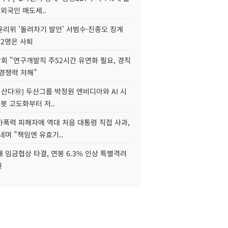
 외국인 매도세..
윤리위 '돌려차기 발언' 서범수·진종오 징계
 2명은 사퇴
회 "연구개발직 주52시간 유연화 필요, 경직
경쟁력 저해"
야 산다⑩] 두산그룹 박정원 엔비디아와 AI 시
로봇 고도화부터 저..
가폭력 피해자에 역대 처음 대통령 직접 사과,
네며 "책임엔 유효기..
 임금협상 타결, 연봉 6.3% 인상 특별격려
원