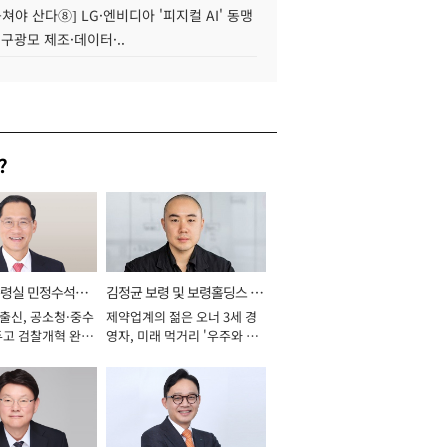
 뭉쳐야 산다⑧] LG·엔비디아 '피지컬 AI' 동맹
 구광모 제조·데이터·..
?
통령실 민정수석비
김정균 보령 및 보령홀딩스 대
 출신, 공소청·중수
제약업계의 젊은 오너 3세 경
표이사 사장
두고 검찰개혁 완수
영자, 미래 먹거리 '우주와 헬
년]
스케어' 공들여 [2026년]