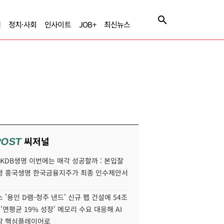
제
정치·사회
인사이트
JOB+
최신뉴스
씨저널
POST
' KDB생명 이번에는 매각 성공할까 : 본입찰
명 흥국생명 한국금융지주가 최종 인수제안서
 '용인 D램-청주 낸드' 신규 팹 건설에 54조
 '연평균 19% 성장' 메모리 수요 대응해 AI
장 핵심플레이어로