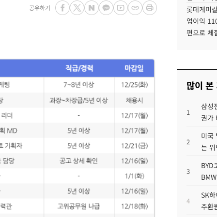
공유하기
롯데케미칼
업이익 11
편으로 체
많이 본
삼성전
1
권가 
미국 
2
는 위
BYD
3
BMW
SK하
4
주환원