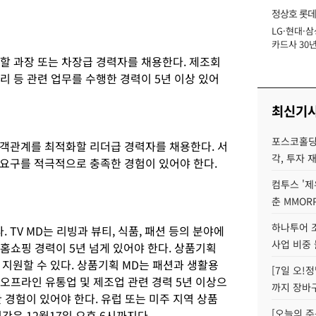
정상호 롯데
LG·현대·삼
장
카드사 30년
에 '초집중' 
할 과장 또는 차장급 경력자를 채용한다. 제조회
관리 등 관련 업무를 수행한 경력이 5년 이상 있어
최신기
포스코홀딩
객관계를 최적화할 리더급 경력자를 채용한다. 서
각, 투자 
요구를 적극적으로 충족한 경험이 있어야 한다.
컴투스 '제
춘 MMOR
하나투어 조
 TV MD는 리빙과 뷰티, 식품, 패션 등의 분야에
사업 비중 
 홈쇼핑 경력이 5년 넘게 있어야 한다. 상품기획
지원할 수 있다. 상품기획 MD는 패션과 생활용
[7일 오!
 오프라인 유통업 및 제조업 관련 경력 5년 이상으
까지 장바
 경험이 있어야 한다. 유럽 또는 미주 지역 상품
[오늘의 주
간은 12월17일 오후 6시까지다.