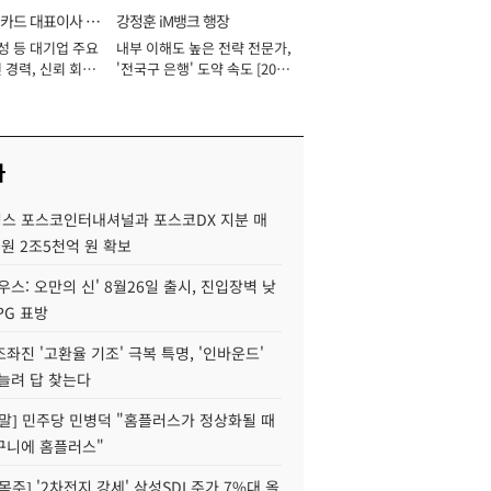
카드 대표이사 사
강정훈 iM뱅크 행장
성 등 대기업 주요
내부 이해도 높은 전략 전문가,
 경력, 신뢰 회복
'전국구 은행' 도약 속도 [2026
[2026년]
년]
사
스 포스코인터내셔널과 포스코DX 지분 매
재원 2조5천억 원 확보
우스: 오만의 신' 8월26일 출시, 진입장벽 낮
PG 표방
좌진 '고환율 기조' 극복 특명, '인바운드'
늘려 답 찾는다
정말] 민주당 민병덕 "홈플러스가 정상화될 때
구니에 홈플러스"
목주] '2차전지 강세' 삼성SDI 주가 7%대 올