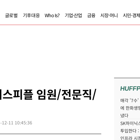
글로벌
기후대응
Who Is?
기업·산업
금융
시장·머니
시민·경
HUFF
즈니스피플 임원/전문직/
매각 '7수
에 한화생
냈다
-12-11 10:45:36
SK하이닉스
투입한다 :
인프라 시