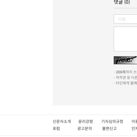
댓글 (0)
-
200자
까지 쓰실
- 저작권 등 
- 타인에게 불
신문사소개
윤리강령
기사심의규정
이
포럼
광고문의
불편신고